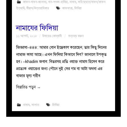
কাফন-দাফন-জানাযা
,
দান-সদকা-হাদিয়া
,
নামায
,
মাইয়্যেতে/দাফন/কাফন
ইত্যাদি
,
মীরাস/উত্তরাধিকার
কাফফারা
,
ফিদিয়া
নামাযের ফিদিয়া
১১ আগস্ট, ২০১৮
উমায়ের কোব্বাদী
মন্তব্য করুন
জিজ্ঞাসা–৪৪৪: আমার বোন ইন্তেকাল করেছেন, তার কিছু দিনের
নামাজ কাযা আছে। এখন ফিদিয়া কিভাবে দিব? জানালে উপকৃত
হব। –khadim জবাব: বিতরসহ প্রতি ওয়াক্ত নামায হিসেব করে
প্রত্যেক ওয়াক্তের জন্য পৌনে দুই সের গম বা আটা অথবা এর
বাজার মূল্য গরীব
বিস্তারিত পড়ুন
→
নামায
,
সালাত
ফিদিয়া