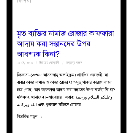
ফিদিয়া
বয়ান
নারীদের
মৃত ব্যক্তির নামাজ রোজার কাফফারা
আদায় করা সন্তানদের উপর
পাতা
আবশ্যক কিনা?
ইসলাহী
২১ মে, ২০২১
উমায়ের কোব্বাদী
মন্তব্য করুন
মজলিস
জিজ্ঞাসা–১০৩৬: আসসালামু আলাইকুম। প্রাণপ্রিয় ওস্তাদজী, মা
বাবার কাজা নামাজ ও কাজা রোজা যা অসুস্থ থাকার কারণে কাজা
প্রশ্ন
হয়ে গেছে। তার কাফফারা আদায় করা সন্তানের উপর কর্তব্য কি না?
দলিলসহ জানাবেন।–আনোয়ার। জবাব: وعليكم السلام ورحمة
করুন
الله وبركاته এক. কুরআন মজিদে রোজার
বিস্তারিত পড়ুন
→