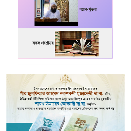
বয়ান-খুতবা
সকল প্রশ্নোত্তর