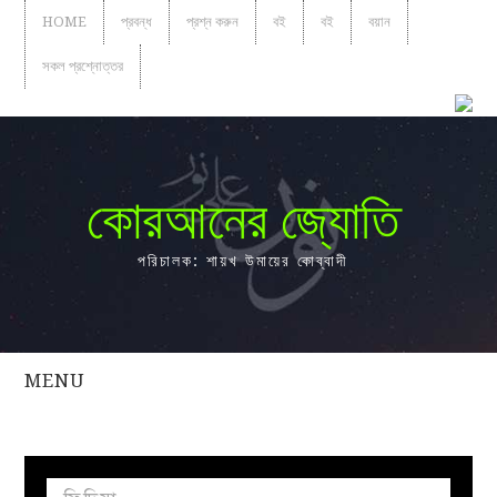
HOME
প্রবন্ধ
প্রশ্ন করুন
বই
বই
বয়ান
সকল প্রশ্নোত্তর
কোরআনের জ্যোতি
পরিচালক: শায়খ উমায়ের কোব্বাদী
MENU
সকল
প্রশ্নোত্তর
প্রবন্ধ