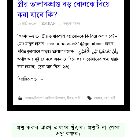
স্ত্রীর তালাকপ্রাপ্ত বড় বোনকে বিয়ে
করা যাবে কি?
২২ মার্চ, ২০১৮
EMRAN
মন্তব্য করুন
জিজ্ঞাসা–২৭৮: স্ত্রীর তালাকপ্রাপ্ত বড় বোনকে কি বিয়ে করা যাবে?–
মোঃ মাসুদ হাসান :
masudhassan31@gmail.com
জবাব:
পবিত্র কুরআনে আল্লাহ তাআলা বলেন- وَأَنْ تَجْمَعُوا بَيْنَ الْأُخْتَيْنِ
অর্থাৎ আর দুই বোনকে একসাথে বিয়ে করাও তোমাদের জন্য হারাম
করা হয়েছে৷ (সূরা আন নিসা: ২৩)
বিস্তারিত পড়ুন
→
তালাক/ডিভোর্স
,
নারীদের জিজ্ঞাসা
,
বিবাহ-শাদি
তালাক
,
বোন
,
স্ত্রী
প্রশ্ন করার আগে এখানে খুঁজুন। প্রশ্নটি না পেলে
প্রশ্ন করুন।