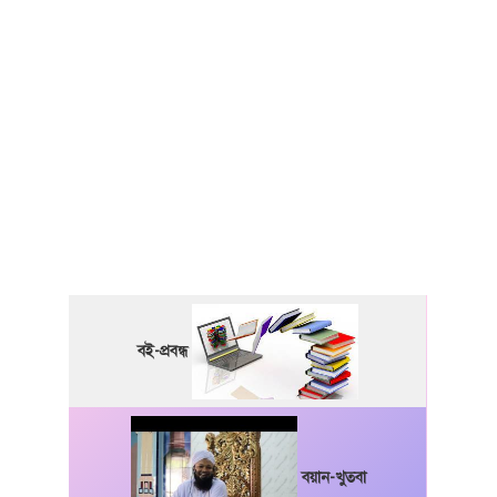
বই-প্রবন্ধ
বয়ান-খুতবা