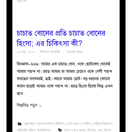
বোন
বয়ান
নারীদের
চাচাত বোনের প্রতি চাচাত বোনের
হিংসা; এর চিকিৎসা কী?
পাতা
১৯ মার্চ, ২০১৯
উমায়ের কোব্বাদী
মন্তব্য করুন
ইসলাহী
জিজ্ঞাসা–৬৬৯: আমার এক চাচাত বোন, ওকে ছোটবেলা থেকেই
আমার পছন্দ না। হয়ত আমার মা আমার চেয়েও ওকে বেশী পছন্দ
মজলিস
করতেন সবসময়ই, তাই। বয়সে আমার ছোট। বড় ধরনের কোনো
কারন ছাড়াই আমার ওকে পছন্দ না। হয়ত হিংসে ছিলো কিন্তু এখন
প্রশ্ন
তাও
করুন
বিস্তারিত পড়ুন
→
আত্মশুদ্ধি
,
আদব/আখলাক
,
চিকিৎসা
,
দোয়া-দরূদ ও অজীফা
,
নারীদের জিজ্ঞাসা
,
পারিবারিক জীবন
,
সামাজিকতা
চাচাত বোন
,
ঝগড়া
,
বিদ্বেষ
,
বোন
,
হিংসা