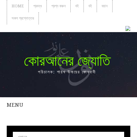
HOME
প্রবন্ধ
প্রশ্ন করুন
বই
বই
বয়ান
সকল প্রশ্নোত্তর
কোরআনের জ্যোতি
পরিচালক: শায়খ উমায়ের কোব্বাদী
MENU
সকল
প্রশ্নোত্তর
প্রবন্ধ