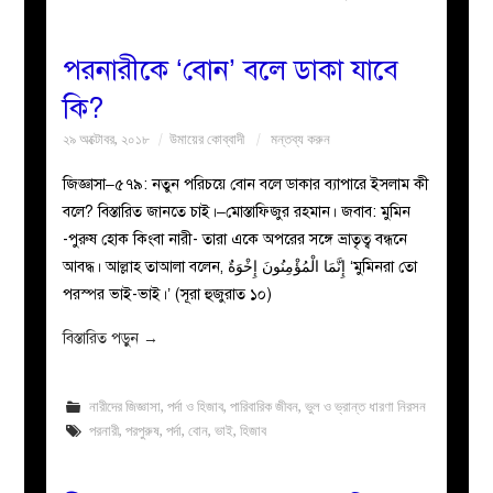
পরনারীকে ‘বোন’ বলে ডাকা যাবে
কি?
২৯ অক্টোবর, ২০১৮
উমায়ের কোব্বাদী
মন্তব্য করুন
জিজ্ঞাসা–৫৭৯: নতুন পরিচয়ে বোন বলে ডাকার ব্যাপারে ইসলাম কী
বলে? বিস্তারিত জানতে চাই।–মোস্তাফিজুর রহমান। জবাব: মুমিন
-পুরুষ হোক কিংবা নারী- তারা একে অপরের সঙ্গে ভ্রাতৃত্ব বন্ধনে
আবদ্ধ। আল্লাহ তাআলা বলেন, إِنَّمَا الْمُؤْمِنُونَ إِخْوَةٌ ‘মুমিনরা তো
পরস্পর ভাই-ভাই।’ (সূরা হুজুরাত ১০)
বিস্তারিত পড়ুন
→
নারীদের জিজ্ঞাসা
,
পর্দা ও হিজাব
,
পারিবারিক জীবন
,
ভুল ও ভ্রান্ত ধারণা নিরসন
পরনারী
,
পরপুরুষ
,
পর্দা
,
বোন
,
ভাই
,
হিজাব