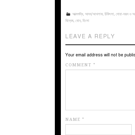
আত্মশুদ্ধি
,
আদব/আখলাক
,
চিকিৎসা
,
দোয়া-দরূদ ও 
বিদ্বেষ
,
বোন
,
হিংসা
LEAVE A REPLY
Your email address will not be publi
COMMENT
*
NAME
*