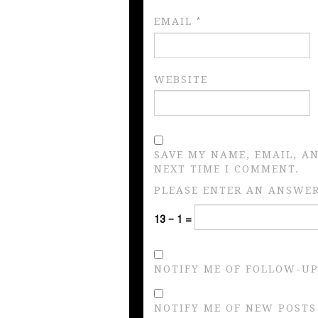
EMAIL
*
WEBSITE
SAVE MY NAME, EMAIL, A
NEXT TIME I COMMENT.
PLEASE ENTER AN ANSWER 
13 − 1 =
NOTIFY ME OF FOLLOW-UP
NOTIFY ME OF NEW POSTS