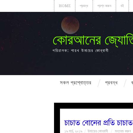
HOME
প্রবন্ধ
প্রশ্ন করুন
বই
কোরআনের জ্যোত
পরিচালক: শায়খ উমায়ের কোব্বাদী
সকল প্রশ্নোত্তর
প্রবন্ধ
চাচাত বোনের প্রতি চাচা
১৯ মার্চ, ২০১৯
উমায়ের কোব্বাদী
মন্তব্য করুন