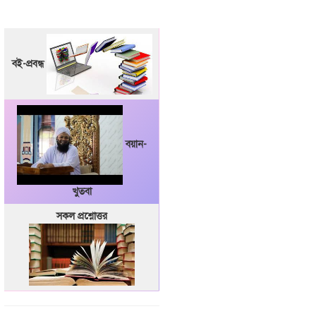
বই-প্রবন্ধ
বয়ান-
খুতবা
সকল প্রশ্নোত্তর