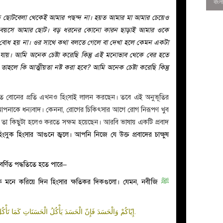
 ছোটবেলা থেকেই আমার পছন্দ না। হয়ত আমার মা আমার চেয়েও
 বয়সে আমার ছোট। বড় ধরনের কোনো কারন ছাড়াই আমার ওকে
ও বোধ হয় না। ওর সাথে কথা বলতে গেলে বা দেখা হলে কেমন একটা
ে যায়। আমি অনেক চেষ্টা করেছি কিন্তু এই মনোভাব থেকে বের হতে
হলে কি আত্মীয়তা নষ্ট করা হবে? আমি অনেক চেষ্টা করেছি কিন্তু
 বোনের প্রতি এখনও হিংসাই লালন করছেন। তবে এই অনুভূতির
 আপনাকে ধন্যবাদ। কেননা, রোগের চিকিৎসার আগে রোগ নিরূপণ
খুব
 তা কিছুটা হলেও করতে সক্ষম হয়েছেন।
আরবি ভাষায় একটি প্রবাদ
 হিংসুক হিংসার আগুনে জ্বলে। আপনি নিজে যে উক্ত প্রবাদের
চাক্ষুষ
0
র্ণিত পদ্ধতিতে হতে পারে–
কে মনে করিয়ে দিন হিংসার ক্ষতিকর দিকগুলো। যেমন,
নবীজি
ﷺ
إِيّاكُمْ وَالْحَسَدَ فَإِنّ الْحَسَدَ يَأْكُلُ الْحَسَنَاتِ كَمَا تَأْكُلُ النّارُ الْحَطَبَ أَوْ قَالَ الْعُشْبَ.