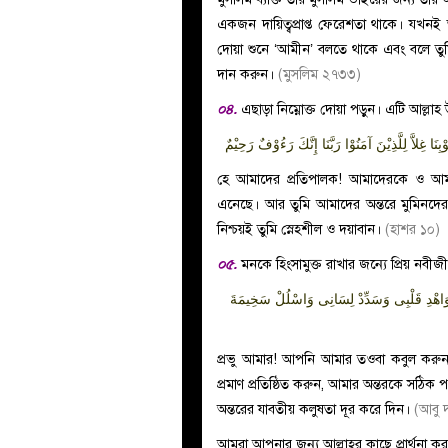
একজন দায়িত্বপ্রাপ্ত ফেরেশতা থাকে। যখনই ত
দোয়া শুনে ‘আমীন’ বলতে থাকে এবং বলে তুম
দান করুন।
(মুসলিম ২৭৩৩)
০৪.
এছাড়া নিম্নোক্ত দোয়া পড়ুন। এটি আল্লাহ উ
بِنَا غِلاَّ لِلَّذِيْنَ آمَنُوْا رَبَّنَا إِنَّكَ رَءُوْفٌ رَحِيْمٌ
হে আমাদের প্রতিপালক! আমাদেরকে ও আমাদ
এনেছে। আর তুমি আমাদের অন্তরে মুমিনদের ব
নিশ্চয়ই তুমি স্নেহশীল ও দয়াবান।
(হাশর ১০)
০৫.
মনকে হিংসামুক্ত রাখার জন্যে প্রিয় নবীজ
وَاهْدِ قَلْبِى وَسَدِّدْ لِسَانِى وَاسْلُلْ سَخِيمَةَ
প্রভু আমার! আপনি আমার তওবা কবুল করুন
প্রমাণ প্রতিষ্ঠিত করুন, আমার অন্তরকে স
অন্তরের যাবতীয় কলুষতা দূর করে দিন।
(আবু 
আমরা আপনার জন্য আল্লাহর কাছে প্রার্থনা ক