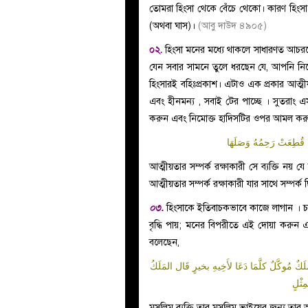
তোমরা হিংসা থেকে বেঁচে থেকো। কারণ হিংস
(অথবা ঘাস)।
(আবু দাউদ ৪৯০৫)
০২.
হিংসা মনের মধ্যে থাকলে সাধারণত আচর
যেন সবার সামনে তুলে ধরছেন যে, আপনি ন
হিংসারই বহিঃপ্রকাশ। এটাও এক প্রকার আত্মী
এবং হীনমন্য , সবাই টের পাচ্ছে । সুতরাং 
করুন এবং নিমোক্ত হাদিসটির ওপর আমল করুন।
َا قُطِعَتْ رَحِمُهُ وَصَلَهَا
আত্মীয়তার সম্পর্ক রক্ষাকারী সে ব্যক্তি নয় যে 
আত্মীয়তার সম্পর্ক রক্ষাকারী যার সাথে সম্পর্ক 
০৩.
হিংসাকে ইতিবাচকভাবে কাজে লাগান । চা
বৃদ্ধি পায়; মনের বিপরীতে এই দোয়া করুন এব
বলেছেন,
َكٌ مُوكَّلٌ كلَّمَا دَعَا لأَخِيهِ بخيرٍ قَال المَلَكُ
ِثْلٍ
মুসলিম ব্যক্তি তার মুসলিম ভাইয়ের জন্য তা