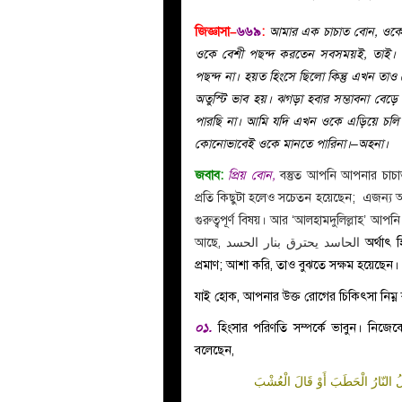
জিজ্ঞাসা–
৬৬৯
:
আমার এক চাচাত বোন, ওকে
ওকে বেশী পছন্দ করতেন সবসময়ই, তাই।
পছন্দ না। হয়ত হিংসে ছিলো কিন্তু এখন তা
অতুস্টি ভাব হয়। ঝগড়া হবার সম্ভাবনা বেড়
পারছি না। আমি যদি এখন ওকে এড়িয়ে চলি তা
কোনোভাবেই ওকে মানতে পারিনা।–অহনা।
জবাব:
প্রিয় বোন,
বস্তুত
আপনি আপনার চাচাত
প্রতি কিছুটা হলেও সচেতন হয়েছেন; এজন্য
গুরুত্বপূর্ণ বিষয়।
আর ‘আলহামদুলিল্লাহ’ আপনি
আছে, الحاسد يحترق بنار الحسد
অর্থাৎ
প্রমাণ; আশা করি, তাও বুঝতে সক্ষম হয়েছেন।
যাই হোক, আপনার উক্ত রোগের চিকিৎসা নিম্ন ব
০১.
হিংসার পরিণতি সম্পর্কে ভাবুন। নিজে
বলেছেন,