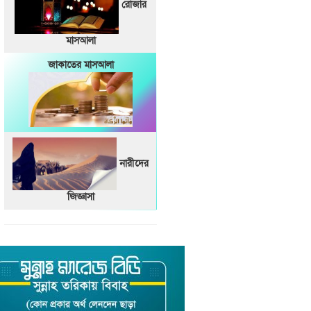
রোজার
মাসআলা
জাকাতের মাসআলা
নারীদের
জিজ্ঞাসা