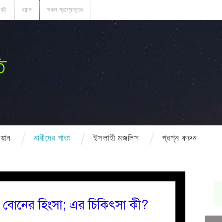
বই
বয়ান
সকল প্রশ্নোত্তর
ি
বয়ান
নারীদের পাতা
ইসলাহী মজলিস
প্রশ্ন করুন
ত বোনের হিংসা; এর চিকিৎসা কী?