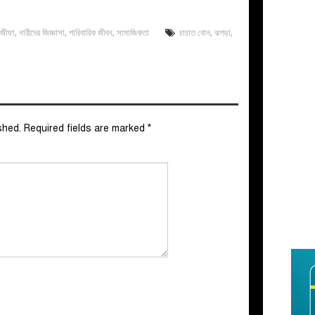
অজীফা
,
নারীদের জিজ্ঞাসা
,
পারিবারিক জীবন
,
সামাজিকতা
চাচাত বোন
,
ঝগড়া
,
shed.
Required fields are marked
*