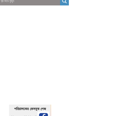
01325466920
1325466920
পরিচালকের ফেসবুক পেজ