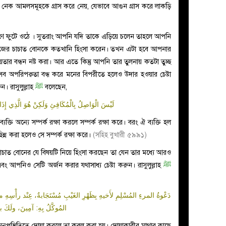
া নেক আমলসমূহকে গ্রাস করে নেয়, যেভাবে আগুন গ্রাস করে লাকড়ি
ণে ফুটে ওঠে । সুতরাং আপনি যদি তাকে এড়িয়ে চলেন তাহলে আপনি
িজের চাচাত বোনকে কতখানি হিংসা করেন। তখন এটা হবে আপনার
য়তার বন্ধন নষ্ট করা। আর এতে কিন্তু আপনি তার তুলনায় কতটা তুচ্ছ
এসব অপরিপক্বতা বন্ধ করে মনের বিপরীতে হলেও উদার হওয়ার চেষ্টা
 রাসুলুল্লাহ
ﷺ
বলেছেন,
لَيْسَ الْوَاصِلُ بِالْمُكَافِئِ وَلَكِنْ هُوَ الَّذِي إِذ
ব্যক্তি অন্যে সম্পর্ক রক্ষা করলে সম্পর্ক রক্ষা করে। বরং ঐ ব্যক্তি হল
ছিন্ন করা হলেও সে সম্পর্ক রক্ষা করে।
(সহিহ বুখারী ৫৯৯১)
চাত বোনের যে বিষয়টি নিয়ে হিংসা করছেন তা যেন তার মধ্যে আরও
ং আপনিও সেটি অর্জন করার যথাসাধ্য চেষ্টা করুন। রাসুলুল্লাহ
ﷺ
دَعْوةُ المرءِ المُسْلِمِ لأَخيهِ بِظَهْرِ الغَيْبِ مُسْتَجَابةٌ، عِنْد رأْسِهِ مل
المُوكَّلُ بِهِ: آمِينَ، ولَكَ بم
র অনুপস্থিতিতে দোয়া করলে তা কবুল করা হয়। দোয়াকারীর মাথার কাছে