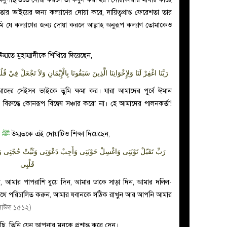
ার ভাইয়ের জন্য কল্যাণের দোয়া করে, দায়িত্বপ্রাপ্ত ফেরেশতা তার
ি যে কল্যাণের জন্য দোয়া করলে আল্লাহ অনুরূপ কল্যাণ তোমাকেও
ম্মতে মুহাম্মাদীকে শিখিয়ে দিয়েছেন,
رَبَّنَا اغْفِرْ لَنَا وَلِإِخْوَانِنَا الَّذِينَ سَبَقُونَا بِالْإِيْمَانِ وَلاَ تَجْعَلْ فِيْ قُلُوْ
ের সেইসব ভাইকে তুমি ক্ষমা কর। যারা আমাদের পূর্বে ঈমান
িরুদ্ধে কোনরূপ বিদ্বেষ সঞ্চার করো না। হে আমাদের পালনকর্তা!
ী
ﷺ
উম্মতকে এই দোয়াটিও শিক্ষা দিয়েছেন,
رَبِّ تَقَبّلْ تَوْبَتِى وَاغْسِلْ حَوْبَتِى وَأَجِبْ دَعْوَتِى وَثَبِّتْ حُجّتِى 
قَلْبِى
, আমার পাপরাশি ধুয়ে দিন, আমার ডাকে সাড়া দিন, আমার দলিল-
ঠিক পথে পরিচালিত করুন, আমার যবানকে সঠিক রাখুন আর আপনি আমার
দাউদ ১৫১২)
রছি, তিনি যেন আপনার মনকে প্রশান্ত করে দেন।