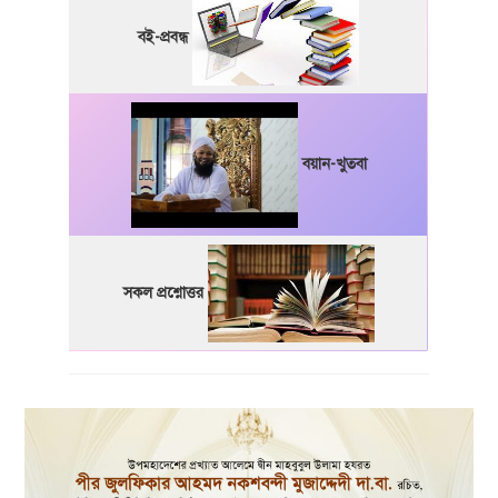
বই-প্রবন্ধ
বয়ান-খুতবা
সকল প্রশ্নোত্তর