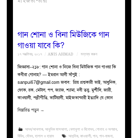
মাইজভান্ডারী
বয়ান
নারীদের
গান শোনা ও বিনা মিউজিকে গান
গাওয়া যাবে কি?
পাতা
১৭ অক্টোবর, ২০১৭
ANIS AHMAD
মন্তব্য করুন
ইসলাহী
জিজ্ঞাসা–২১৮: গান শোনা ও নিজে বিনা মিউজিক গান গাওয়া কি
কবীরা গোনাহ? — ইমরান আলী সাঁপুই :
মজলিস
sanpui67@gmail.com
জবাব: প্রিয় প্রশ্নকারী ভাই, আধুনিক,
ফোক, রক, মেটাল, পপ, জ্যাজ, শ্যামা, নবী তত্ত্ব, মুর্শীদি, জারী,
প্রশ্ন
কাওয়ালী, পল্লীগীতি, ভাটিয়ালী, মাইজভান্ডারী ইত্যাদি যে কোন
করুন
বিস্তারিত পড়ুন
→
আদব/আখলাক
,
আধুনিক মাসআলা
,
খেলাধুলা ও বিনোদন
,
গোনাহ ও অপরাধ
,
বিবিধ
,
যৌবন
,
হালাল ও হারাম
আধুনিক
,
কাওয়ালী
,
গান
,
গান-বাজনা
,