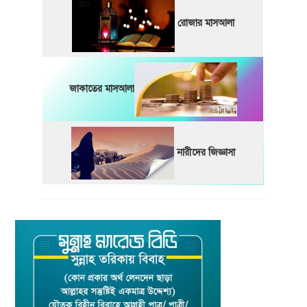
রোজার মাসআলা
জাকাতের মাসআলা
নারীদের জিজ্ঞাসা