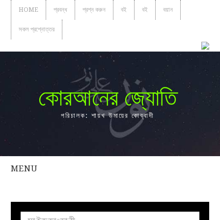
HOME
প্রবন্ধ
প্রশ্ন করুন
বই
বই
বয়ান
সকল প্রশ্নোত্তর
কোরআনের জ্যোতি
পরিচালক: শায়খ উমায়ের কোব্বাদী
MENU
সকল
প্রশ্নোত্তর
প্রবন্ধ