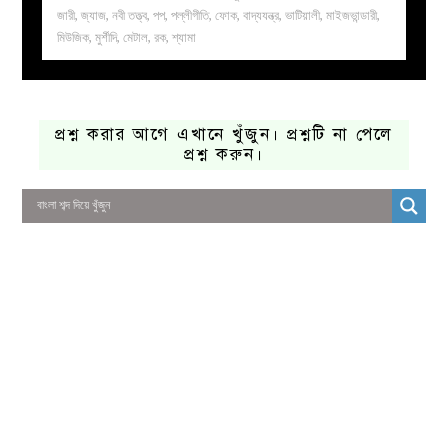
জারী
,
জ্যাজ
,
নবী তত্ত্ব
,
পপ
,
পল্লীগীতি
,
ফোক
,
বাদ্যযন্ত্র
,
ভাটিয়ালী
,
মাইজভান্ডারী
,
মিউজিক
,
মুর্শীদি
,
মেটাল
,
রক
,
শ্যামা
প্রশ্ন করার আগে এখানে খুঁজুন। প্রশ্নটি না পেলে
প্রশ্ন করুন।