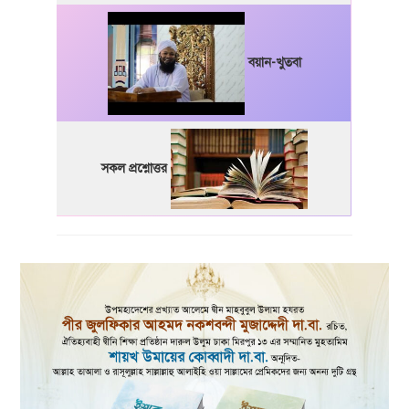
বয়ান-খুতবা
সকল প্রশ্নোত্তর