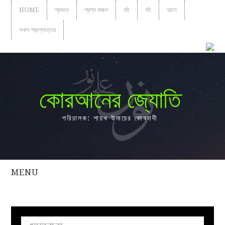
HOME
প্রবন্ধ
প্রশ্ন করুন
বই
বই
বয়ান
সকল প্রশ্নোত্তর
কোরআনের জ্যোতি
পরিচালক: শায়খ উমায়ের কোব্বাদী
MENU
সকল
প্রশ্নোত্তর
প্রবন্ধ