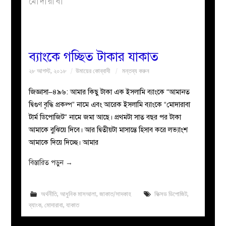
মোদারাবা
বয়ান
নারীদের
ব্যাংকে গচ্ছিত টাকার যাকাত
২৮ আগস্ট, ২০১৮
উমায়ের কোব্বাদী
মন্তব্য করুন
পাতা
জিজ্ঞাসা–৪৯৬: আমার কিছু টাকা এক ইসলামি ব্যাংকে “আমানত
ইসলাহী
দ্বিগুণ বৃদ্ধি প্রকল্প” নামে এবং আরেক ইসলামি ব্যাংকে “মোদারাবা
টার্ম ডিপোজিট” নামে জমা আছে। প্রথমটা সাত বছর পর টাকা
মজলিস
আমাকে বুঝিয়ে দিবে। আর দ্বিতীয়টা মাসান্তে হিসাব করে লভ্যাংশ
আমাকে দিয়ে দিচ্ছে। আমার
প্রশ্ন
বিস্তারিত পড়ুন
→
করুন
অর্থনীতি
,
আধুনিক মাসআলা
,
জাকাত/সাদকাহ
ফিক্সড ডিপোজিট
,
ব্যাংক
,
মোদারাবা
,
যাকাত