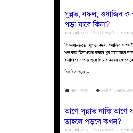
সুন্নত, নফল, ওয়াজিব ও 
পড়া যাবে কিনা?
২৫ জানুয়ারি, ২০১৯
উমায়ের কোব্বাদী
মন্তব্য ক
জিজ্ঞাসা–৬৩৯: সুন্নত, নফল, ওয়াজিব ও ওমর
শব্দ করে তিলাওয়াত করলে খুব মজা লাগে নাম
ওয়াজিব। এজন্য ভুলে দিনের নফলে জোরে ক
বিস্তারিত পড়ুন
→
নামায
,
সালাত
ওমরী কাযা
,
ওয়াজিব
,
কের
আগে সুন্নাত নাকি আগে ফ
তাহলে পড়বে কখন?
২০ জানুয়ারি, ২০১৯
উমায়ের কোব্বাদী
মন্তব্য ক