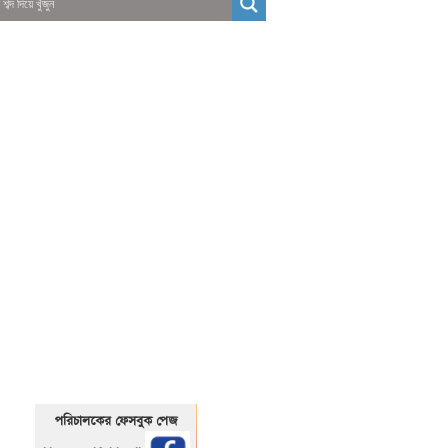
01325466920
1325466920
পরিচালকের ফেসবুক পেজ