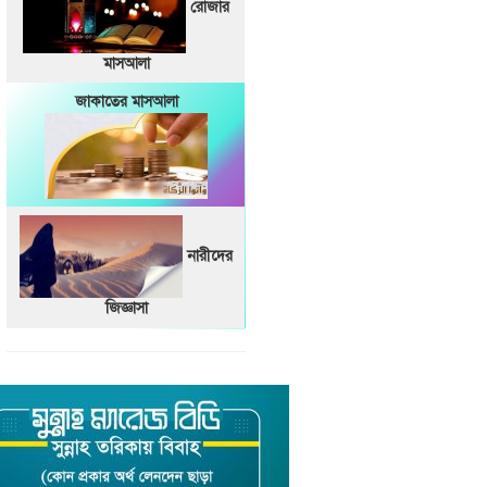
রোজার
মাসআলা
জাকাতের মাসআলা
নারীদের
জিজ্ঞাসা