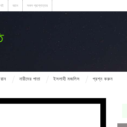
বই
বয়ান
সকল প্রশ্নোত্তর
ি
বয়ান
নারীদের পাতা
ইসলাহী মজলিস
প্রশ্ন করুন