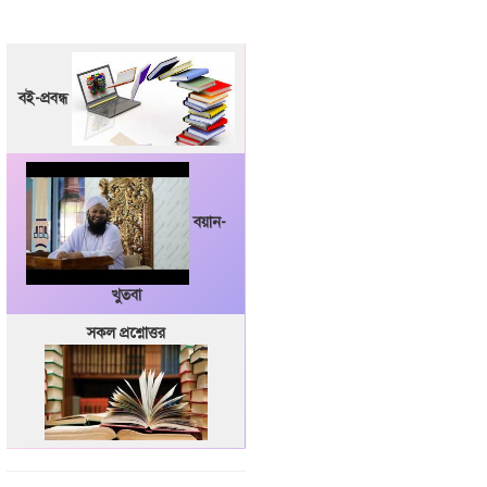
বই-প্রবন্ধ
বয়ান-
খুতবা
সকল প্রশ্নোত্তর