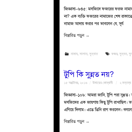
জিজ্ঞাসা–৬৩৫: মসজিদে ফজরের ফরজ নামাজ শে
না? এক ব্যক্তি ফজরের নামাজের শেষ রাকা
নামাজ আদায় করার পর ভাবলেন যে, সূর্য
বিস্তারিত পড়ুন
→
নামায
,
সালাত
,
সুন্নাত
ফজর
,
সুন্নত
,
সু
টুপি কি সু্ন্নত নয়?
১৫ অক্টোবর, ২০১৬
উমায়ের কোব্বাদী
২ মন্তব্য
জিজ্ঞাসা–১০৬: আমরা জানি, টুপি পরা সুন্ন
মসজিদের এক জায়গায় কিছু টুপি রাখাছিল। ভ
এগিয়ে দিলাম। এতে তিনি রাগ করলেন। বললেন,
বিস্তারিত পড়ুন
→