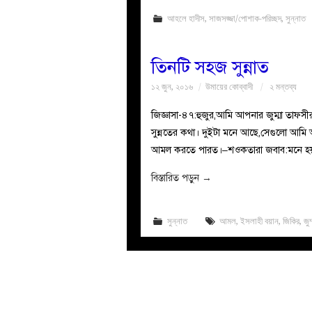
আহলে হাদীস
,
সাজসজ্জা/পোশাক-পরিচ্ছদ
,
সুন্নাত
তিনটি সহজ সুন্নাত
১২ জুন, ২০১৬
উমায়ের কোব্বাদী
২ মন্তব্য
জিজ্ঞাসা-৪৭:হুজুর,আমি আপনার জুম্মা তাফস
সুন্নতের কথা। দুইটা মনে আছে,সেগুলো আমি
আমল করতে পারত।–শওকতারা জবাব:মনে হয় আ
বিস্তারিত পড়ুন
→
সুন্নাত
আমল
,
ইসলাহী বয়ান
,
জিকির
,
জুম