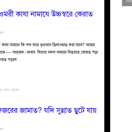
ওমরী কাযা নামাযে উচ্চস্বরে কেরাত
রুন
ী কাযা নামাযে কি শব্দ করে কুরআন তিলাওয়াত করা যাবে? আমার
াজে।— আহমাদ। জবাব: দিনের নফল নামাযে নিম্নস্বরে কেরাত পড়া
েরাত পড়লে
াত
,
নফল
,
সুন্নত
0
জরের জামাত? যদি সুন্নাত ছুটে যায়
রুন