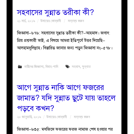
সহবাসের সুন্নাত তরীকা কী?
২১ মার্চ, ২০১৯
উমায়ের কোব্বাদী
মন্তব্য করুন
জিজ্ঞাসা–৬৭৬: সহবাসের সুন্নাত তরীকা কী?–আহমাদ। জবাব:
প্রিয় প্রশ্নকারী ভাই, এ বিষয়ে আমরা ইতিপূর্বে উত্তর দিয়েছি–
আলহামদুলিল্লাহ। বিস্তারিত জানার জন্য পড়ুন জিজ্ঞাসা নং–৫৭৮।
নারীদের জিজ্ঞাসা
,
বিবাহ-শাদি
সহবাস
,
সুন্নাত
আগে সুন্নাত নাকি আগে ফজরের
জামাত? যদি সুন্নাত ছুটে যায় তাহলে
পড়বে কখন?
২০ জানুয়ারি, ২০১৯
উমায়ের কোব্বাদী
মন্তব্য করুন
জিজ্ঞাসা–৬৩৫: মসজিদে ফজরের ফরজ নামাজ শেষ হওয়ার পর