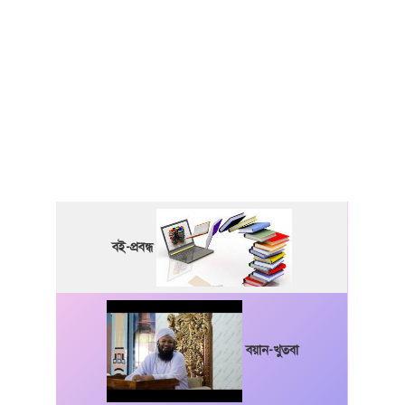
বই-প্রবন্ধ
বয়ান-খুতবা