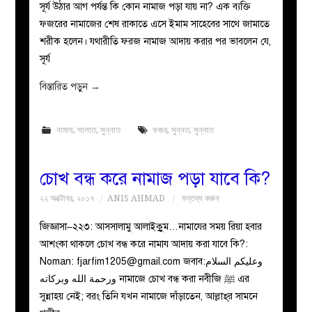
সূর্য উঠার আগ পর্যন্ত কি কোন নামাজ পড়া যায় না? এক ব্যক্তি
ফজরের নামাজের শেষ রাকাতে এসে ইমাম সাহেবের সাথে জামাতে
শরীক হলেন। যথারীতি ফরজ নামাজ আদায় করার পর ভাবলেন যে,
সূর্য
বিস্তারিত পড়ুন
→
নামায
,
সালাত
,
সুন্নাত
ফজর
,
সুন্নত
,
সুন্নাত
চোখ বন্ধ করে নামাজ পড়া যাবে কি?
২২ অক্টোবর, ২০১৭
ANIS AHMAD
মন্তব্য করুন
জিজ্ঞাসা–২২৩: আসসালামু আলাইকুুম…নামাযের সময় রিয়া হবার
আশংকা থাকলে চোখ বন্ধ করে নামায আদায় করা যাবে কি?:
Noman:
fjarfim1205@gmail.com
জবাব:وعليكم السلام
ورحمة الله وبركاته নামাজে চোখ বন্ধ করা নবীজি ﷺ এর
সুন্নাহয় নেই; বরং তিনি যখন নামাজে দাঁড়াতেন, আল্লাহ্‌র সামনে