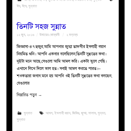
ঈদ
,
ঈদে
,
সুন্নাত
তিনটি সহজ সুন্নাত
১২ জুন, ২০১৬
উমায়ের কোব্বাদী
২ মন্তব্য
জিজ্ঞাসা-৪৭:হুজুর,আমি আপনার জুম্মা তাফসীর ইসলাহী বয়ান
নিয়মিত শুনি। আপনি একবার বলেছিলেন,তিনটি সুন্নতের কথা।
দুইটা মনে আছে,সেগুলো আমি আমল করি। একটা ভুলে গেছি।
এখানে লিখে দিলে ভাল হত। সবাই আমল করতে পারত।–
শওকতারা জবাব:মনে হয় আপনি ওই তিনটি সুন্নতের কথা বলছেন,
যেগুলোর
বিস্তারিত পড়ুন
→
সুন্নাত
আমল
,
ইসলাহী বয়ান
,
জিকির
,
জুম্মা
,
সালাম
,
সুন্নত
,
সুন্নাত