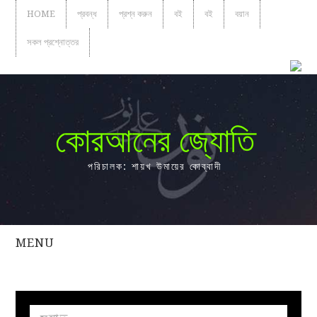
HOME
প্রবন্ধ
প্রশ্ন করুন
বই
বই
বয়ান
সকল প্রশ্নোত্তর
কোরআনের জ্যোতি
পরিচালক: শায়খ উমায়ের কোব্বাদী
MENU
সকল
প্রশ্নোত্তর
প্রবন্ধ