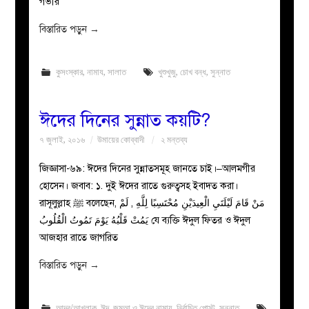
গভীর
বিস্তারিত পড়ুন
→
কুসংস্কার
,
নামায
,
সালাত
খুশুখুজু
,
চোখ বন্ধ
,
সুন্নাত
ঈদের দিনের সুন্নাত কয়টি?
৭ জুলাই, ২০১৬
উমায়ের কোব্বাদী
২ মন্তব্য
জিজ্ঞাসা-৬৯: ঈদের দিনের সুন্নাতসমূহ জানতে চাই।–আলমগীর
হোসেন। জবাব: ১. দুই ঈদের রাতে গুরুত্বসহ ইবাদত করা।
রাসূলুল্লাহ ﷺ বলেছেন, مَنْ قَامَ لَيْلَتَيِ الْعِيدَيْنِ مُحْتَسِبًا لِلَّهِ , لَمْ
يَمُتْ قَلْبُهُ يَوْمَ تَمُوتُ الْقُلُوبُ যে ব্যক্তি ঈদুল ফিতর ও ঈদুল
আজহার রাতে জাগরিত
বিস্তারিত পড়ুন
→
আদব/আখলাক
,
ঈদ
,
জুমআ ও ঈদের নামায
,
নির্বাচিত পোস্ট
,
সুন্নাত