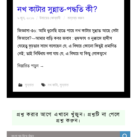
নখ কাটার সুন্নাত-পদ্ধতি কী?
৯ জুন, ২০১৬
উমায়ের কোব্বাদী
মন্তব্য করুন
জিজ্ঞাসা-৩০: আমি শুুনেছি হাতে পায়ে নখ কাটার সুন্নাত আছে সেটা
কিভাবে?-–আমার বাড়ি কবর জবাব : হুফফায ও নুক্কাদে হাদীস
যেহেতু দৃঢ়তার সাথে বলেছেন যে, এ বিষয়ে কোনো কিছুই প্রমাণিত
নেই; তাই নির্দ্বিধায় বলা যায় যে, এ বিষয়ে যা কিছু লোকমুখে
বিস্তারিত পড়ুন
→
সুন্নাত
নখ কাটা
,
সুন্নাত
প্রশ্ন করার আগে এখানে খুঁজুন। প্রশ্নটি না পেলে
প্রশ্ন করুন।