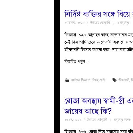
নির্দিষ্ট ব্যক্তির সঙ্গে ব
৮ আগস্ট, ২০১৯
উমায়ের কোব্বাদী
২ মন্তব্য
জিজ্ঞাসা–৯২০: আল্লাহর কাছে ভালোবাসার মানুষক
নেই কিন্তু আমি তাকে ভালোবাসি এবং সে ও আ
জীবনসঙ্গী হিসেবে কামনা করে দোয়া করা উচ
বিস্তারিত পড়ুন
→
নারীদের জিজ্ঞাসা
,
বিবাহ-শাদি
জীবনসঙ্গী
,
ব
রোজা অবস্থায় স্বামী-স্ত
জায়েয আছে কি?
১০ মে, ২০১৯
উমায়ের কোব্বাদী
মন্তব্য করুন
জিজ্ঞাসা–৭৮৬: রোজা নিয়ে ঘুমানোর সময় যদি