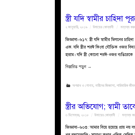
স্ত্রী যদি স্বামীর চাহিদা প
২ জানুয়ারি, ২০১৯
উমায়ের কোব্বাদী
মন্তব্য কর
জিজ্ঞাসা–৬১৭: স্ত্রী যদি স্বামীর মিলনের চা
এক. যদি স্ত্রীর শরঈ কিংবা যৌক্তিক ওজর বিদ্যমা
হারাম। যদি স্ত্রী কোনো শরঈ-ওজর ব্যতিরেকে
বিস্তারিত পড়ুন
→
অপরাধ ও গোনাহ
,
নারীদের জিজ্ঞাসা
,
পারিবারিক জীব
স্ত্রীর অভিযোগ; স্বামী 
৩ ডিসেম্বর, ২০১৮
উমায়ের কোব্বাদী
মন্তব্য ক
জিজ্ঞাসা–৬০৩: আমার বিয়ে হয়েছে প্রায় নয় 
খুব বদমেজাজি। সামান্য কথার এদিক সেদি