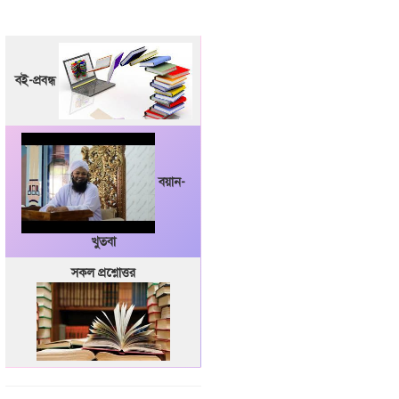
বই-প্রবন্ধ
বয়ান-
খুতবা
সকল প্রশ্নোত্তর