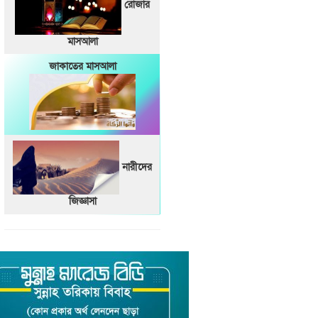
রোজার
মাসআলা
জাকাতের মাসআলা
নারীদের
জিজ্ঞাসা