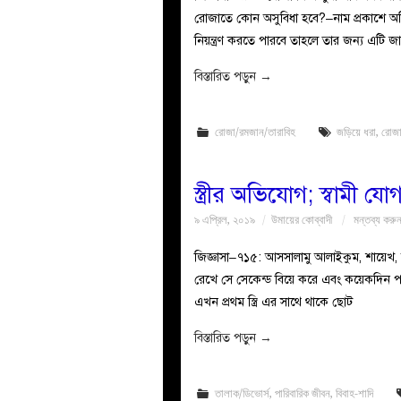
রোজাতে কোন অসুবিধা হবে?–নাম প্রকাশে অনিচ্ছ
নিয়ন্ত্রণ করতে পারবে তাহলে তার জন্য এটি জ
বিস্তারিত পড়ুন
→
রোজা/রমজান/তারাবিহ
জড়িয়ে ধরা
,
রোজ
স্ত্রীর অভিযোগ; স্বামী 
৯ এপ্রিল, ২০১৯
উমায়ের কোব্বাদী
মন্তব্য করু
জিজ্ঞাসা–৭১৫: আসসালামু আলাইকুম, শায়েখ, স
রেখে সে সেকেন্ড বিয়ে করে এবং কয়েকদিন পরে
এখন প্রথম স্ত্রি এর সাথে থাকে ছোট
বিস্তারিত পড়ুন
→
তালাক/ডিভোর্স
,
পারিবারিক জীবন
,
বিবাহ-শাদি