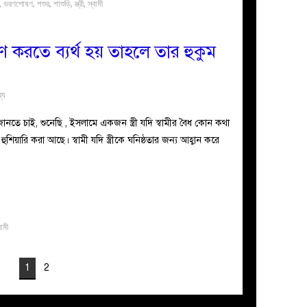
,
ভরণপোষণ
,
শশুর
,
শাশুড়ি
,
স্ত্রী
,
স্বামী
 পূরণ করতে ব্যর্থ হয় তাহলে তার হুকুম
্য
তে চাই, শুনেছি , ইসলামে একজন স্ত্রী যদি স্বামীর বৈধ কোন কথা
ে হুশিয়ারি করা আছে। স্বামী যদি স্ত্রীকে ঘনিষ্ঠতার জন্য আহ্বান করে
বামী
1
2