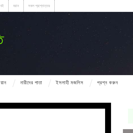
বই
বয়ান
সকল প্রশ্নোত্তর
ি
বয়ান
নারীদের পাতা
ইসলাহী মজলিস
প্রশ্ন করুন