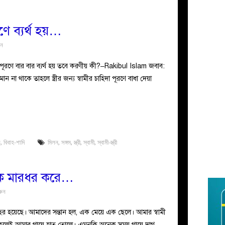
ূরণে ব্যর্থ হয়…
ুন
হিদা পূরণে বার বার ব্যর্থ হয় তবে করণীয় কী?–Rakibul Islam জবাব:
ন না থাকে তাহলে স্ত্রীর জন্য স্বামীর চাহিদা পূরণে বাধা দেয়া
ন
,
বিবাহ-শাদি
মিলন
,
সঙ্গম
,
স্ত্রী
,
স্বামী
,
স্বামী-স্ত্রী
তাকে মারধর করে…
রুন
বছর হয়েছে। আমাদের সন্তান হল, এক মেয়ে এক ছেলে। আমার স্বামী
ক হলেই আমার গায়ে হাত তোলে। এমনকি অনেক সময় গায়ে দাগ