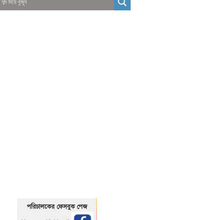
01325466920
1325466920
পরিচালকের ফেসবুক পেজ