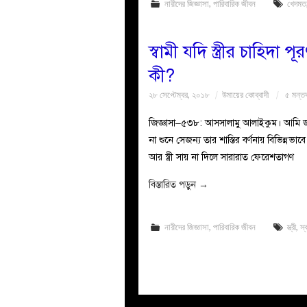
নারীদের জিজ্ঞাসা
,
পারিবারিক জীবন
খেদমত
স্বামী যদি স্ত্রীর চাহিদা
কী?
২৮ সেপ্টেম্বর, ২০১৮
উমায়ের কোব্বাদী
৫ মন্তব
জিজ্ঞাসা–৫৩৮: আসসালামু আলাইকুম। আমি জান
না শুনে সেজন্য তার শাস্তির বর্ণনায় বিভিন্নভাব
আর স্ত্রী সায় না দিলে সারারাত ফেরেশতাগণ
বিস্তারিত পড়ুন
→
নারীদের জিজ্ঞাসা
,
পারিবারিক জীবন
স্ত্রী
,
স্