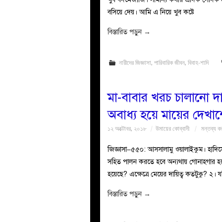
বসিয়ে দেয়। আমি এ নিয়ে খুব কষ্টে
বিস্তারিত পড়ুন
→
নারীদের জিজ্ঞাসা
,
পারিবারিক জীবন
,
বিবাহ-শাদি
মা-বাবার খরচ চালানো দায়
অবাধ্য হয়ে মায়ের দেখা
১২ অক্টোবর, ২০১৮
উমায়ের কোব্বাদী
মন্তব্য ক
জিজ্ঞাসা–৫৫০: আসসালামু ওয়ালাইকুম। হাদিসে আ
সহিত পালন করতে হবে অন্যথায় গোনাহগার হবে।
হয়েছে? এক্ষেত্রে মেয়ের দায়িত্ব কতটুকু? ২।
বিস্তারিত পড়ুন
→