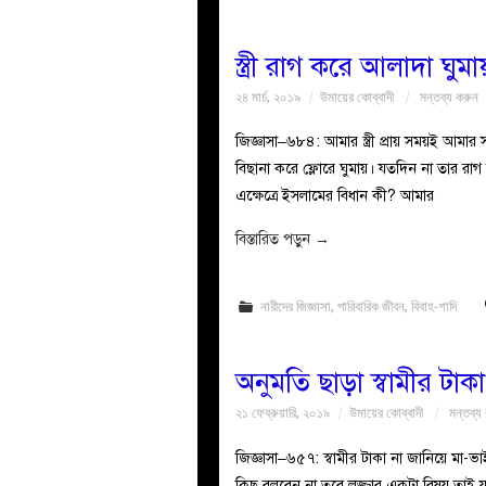
স্ত্রী রাগ করে আলাদা ঘু
২৪ মার্চ, ২০১৯
উমায়ের কোব্বাদী
মন্তব্য করুন
জিজ্ঞাসা–৬৮৪: আমার স্ত্রী প্রায় সময়ই আমার 
বিছানা করে ফ্লোরে ঘুমায়। যতদিন না তার র
এক্ষেত্রে ইসলামের বিধান কী? আমার
বিস্তারিত পড়ুন
→
নারীদের জিজ্ঞাসা
,
পারিবারিক জীবন
,
বিবাহ-শাদি
অনুমতি ছাড়া স্বামীর টা
২১ ফেব্রুয়ারি, ২০১৯
উমায়ের কোব্বাদী
মন্তব্য
জিজ্ঞাসা–৬৫৭: স্বামীর টাকা না জানিয়ে মা-ভ
কিছু বলবেন না তবে লজ্জার একটা বিষয় তাই 