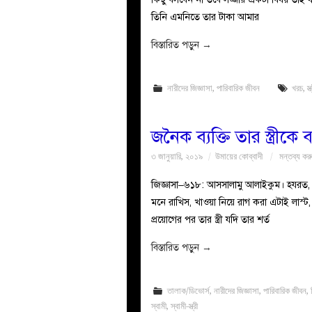
তিনি এমনিতে তার টাকা আমার
বিস্তারিত পড়ুন
→
নারীদের জিজ্ঞাসা
,
পারিবারিক জীবন
খরচ
,
স্ত
জনৈক ব্যক্তি তার স্ত্র
৩ জানুয়ারি, ২০১৯
উমায়ের কোব্বাদী
মন্তব্য কর
জিজ্ঞাসা–৬১৮: আসসালামু আলাইকুম। হযরত, জনৈক 
মনে রাখিস, খাওয়া নিয়ে রাগ করা এটাই লাস্ট
প্রয়োগের পর তার স্ত্রী যদি তার শর্ত
বিস্তারিত পড়ুন
→
তালাক/ডিভোর্স
,
নারীদের জিজ্ঞাসা
,
পারিবারিক জীবন
,
স্বামী
,
স্বামী-স্ত্রী