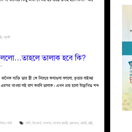
্রী
,
স্বামী
ীকে বললো…তাহলে তালাক হবে কি?
ুন
ব্যক্তি তার স্ত্রী কে নিন্মের কথাগুলা বললো, কুত্তার বাইচ্ছা
, এরপর খাওয়া লই রাগ করবি তালাক। এখন প্রশ্ন হলো উল্লেখিত শব্দ
বিবাহ-শাদি
গালি
,
ডিভোর্স
,
তালাক
,
তালাক রজয়ী
,
রজআত
,
রজয়ী
,
স্ত্রী
,