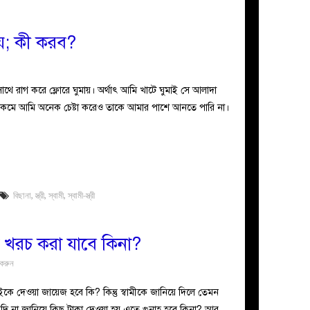
মায়; কী করব?
সাথে রাগ করে ফ্লোরে ঘুমায়। অর্থাৎ আমি খাটে ঘুমাই সে আলাদা
াগ কমে আমি অনেক চেষ্টা করেও তাকে আমার পাশে আনতে পারি না।
বিছানা
,
স্ত্রী
,
স্বামী
,
স্বামী-স্ত্রী
কা খরচ করা যাবে কিনা?
 করুন
াইকে দেওয়া জায়েজ হবে কি? কিন্তু স্বামীকে জানিয়ে দিলে তেমন
যদি না জানিয়ে কিছু টাকা দেওয়া হয় এতে গুনাহ হবে কিনা? আর