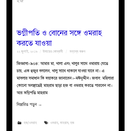
হজ
বয়ান
নারীদের
ভগ্নীপতি ও বোনের সঙ্গে ওমরাহ
করতে যাওয়া
পাতা
২২ জুলাই, ২০১৯
উমায়ের কোব্বাদী
মন্তব্য করুন
ইসলাহী
জিজ্ঞাসা–৯০৪: আমার মা, খালা এবং খালুর সাথে ওমারায় যেতে
চায়, এক হুজুর বললেন, খালু সাথে থাকলে যাওয়া যাবে না। এ
মজলিস
মাসলার সমাধান কি দয়াকরে জানাবেন।–মঈনুদ্দীন। জবাব: মহিলারা
কোনো অবস্থাতেই মাহরাম ছাড়া হজ বা ওমরাহ করতে পারবেন না।
প্রশ্ন
আর ভগ্নিপতি মাহরাম
করুন
বিস্তারিত পড়ুন
→
হজ/ওমরাহ
ওমরাহ
,
মাহরাম
,
হজ