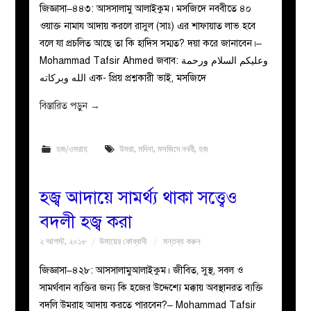
জিজ্ঞাসা–৪৪৩: আসসালামু আলাইকুম। মসজিদে নববীতে ৪০
ওয়াক্ত নামায আদায় করলে রাসুল (সাঃ) এর শাফায়াত লাভ হবে
বলে যা প্রচলিত আছে তা কি হাদিস সম্মত? দয়া করে জানাবেন।–
Mohammad Tafsir Ahmed জবাব: وعليكم السلام ورحمة
الله وبركاته এক- প্রিয় প্রশ্নকারী ভাই, মসজিদে
বিস্তারিত পড়ুন
→
হজ/ওমরাহ
উমরা
,
মদিনা
,
মসজিদে নববী
,
হজ
হজ্ব আদায়ে সামর্থ্য থাকা সত্ত্বেও
বদলী হজ্ব করা
২ আগস্ট, ২০১৮
উমায়ের কোব্বাদী
মন্তব্য করুন
জিজ্ঞাসা–৪২৮: আসসালামুআলাইকুম। জীবিত, সুস্থ, সবল ও
সামর্থবান ব্যক্তির জন্য কি হজের উদ্দেশ্যে মক্কায় অবস্থানরত ব্যক্তি
বদলি উমরাহ আদায় করতে পারবেন?– Mohammad Tafsir