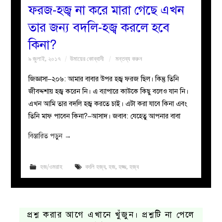
ফরজ-হজ্ব না করে মারা গেছে এখন
তার জন্য বদলি-হজ্ব করলে হবে
কিনা?
৯ জুলাই, ২০১৭
উমায়ের কোব্বাদী
মন্তব্য করুন
জিজ্ঞাসা–২০৬: আমার বাবার উপর হজ্ব ফরজ ছিল। কিন্তু তিনি
জীবদ্দশায় হজ্ব করেন নি। এ ব্যাপারে কাউকে কিছু বলেও যান নি।
এখন আমি তার বদলি হজ্ব করতে চাই। এটা করা যাবে কিনা এবং
তিনি মাফ পাবেন কিনা?–আসাদ। জবাব: যেহেতু আপনার বাবা
বিস্তারিত পড়ুন
→
হজ/ওমরাহ
বদলি হজ্ব
,
হজ
,
হজ্জ
,
হজ্ব
প্রশ্ন করার আগে এখানে খুঁজুন। প্রশ্নটি না পেলে