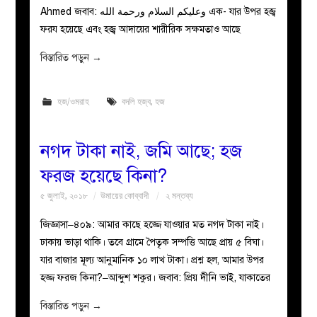
Ahmed জবাব: وعليكم السلام ورحمة الله এক- যার উপর হজ্ব
ফরয হয়েছে এবং হজ্ব আদায়ের শারীরিক সক্ষমতাও আছে
বিস্তারিত পড়ুন
→
হজ/ওমরাহ
বদলি হজ্ব
,
হজ
নগদ টাকা নাই, জমি আছে; হজ
ফরজ হয়েছে কিনা?
৫ জুলাই, ২০১৮
উমায়ের কোব্বাদী
২ মন্তব্য
জিজ্ঞাসা–৪০৯: আমার কাছে হজ্জে যাওয়ার মত নগদ টাকা নাই।
ঢাকায় ভাড়া থাকি। তবে গ্রামে পৈতৃক সম্পত্তি আছে প্রায় ৫ বিঘা।
যার বাজার মূল্য আনুমানিক ১০ লাখ টাকা। প্রশ্ন হল, আমার উপর
হজ্জ ফরজ কিনা?–আব্দুশ শকুর। জবাব: প্রিয় দীনি ভাই, যাকাতের
বিস্তারিত পড়ুন
→