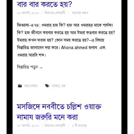
বার বার করতে হয়?
২২ আগস্ট, ২০১৮
উমায়ের কোব্বাদী
মন্তব্য করুন
জিজ্ঞাসা–৪৭৪: ওমরাহ হজ কি? হজ আর ওমরাহর মাঝে পার্থক্য
কি? হজ জীবনে কয়বার করতে হয় আর উমরা কতবার করতে হয়?
উমরাহ কখন ফরজ হয়? কোন সময় করতে হয়?–এ বিষয়ে
বিস্তারিত জানাবেন দয়া করে। Ahona ahmed জবাব: এক.
ওমরাহ আরবি শব্দ।
বিস্তারিত পড়ুন
→
হজ/ওমরাহ
ওমরাহ
,
হজ
মসজিদে নববীতে চল্লিশ ওয়াক্ত
নামায জরুরি মনে করা
১১ আগস্ট, ২০১৮
উমায়ের কোব্বাদী
১ টি মন্তব্য