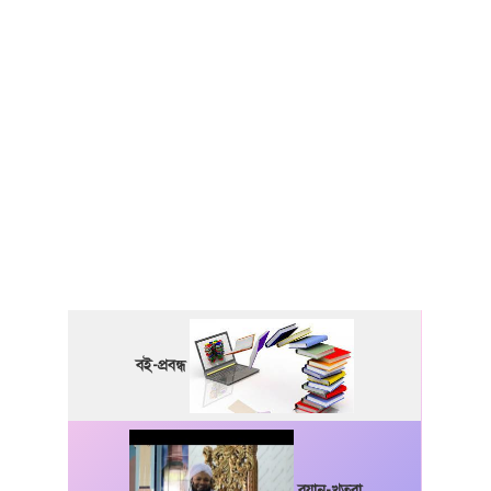
বই-প্রবন্ধ
বয়ান-খুতবা