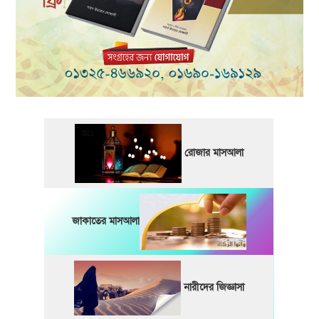
রোজার মাসআলা
জাকাতের মাসআলা
নারীদের জিজ্ঞাসা