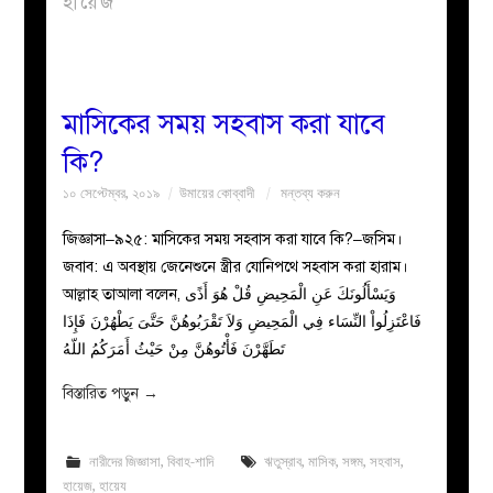
হায়েজ
বয়ান
নারীদের
মাসিকের সময় সহবাস করা যাবে
কি?
পাতা
১০ সেপ্টেম্বর, ২০১৯
উমায়ের কোব্বাদী
মন্তব্য করুন
ইসলাহী
জিজ্ঞাসা–৯২৫: মাসিকের সময় সহবাস করা যাবে কি?–জসিম।
জবাব: এ অবস্থায় জেনেশুনে স্ত্রীর যোনিপথে সহবাস করা হারাম।
মজলিস
আল্লাহ তাআলা বলেন, وَيَسْأَلُونَكَ عَنِ الْمَحِيضِ قُلْ هُوَ أَذًى
فَاعْتَزِلُواْ النِّسَاء فِي الْمَحِيضِ وَلاَ تَقْرَبُوهُنَّ حَتَّىَ يَطْهُرْنَ فَإِذَا
প্রশ্ন
تَطَهَّرْنَ فَأْتُوهُنَّ مِنْ حَيْثُ أَمَرَكُمُ اللّهُ
করুন
বিস্তারিত পড়ুন
→
নারীদের জিজ্ঞাসা
,
বিবাহ-শাদি
ঋতুস্রাব
,
মাসিক
,
সঙ্গম
,
সহবাস
,
হায়েজ
,
হায়েয