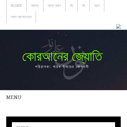
HOME
প্রবন্ধ
প্রশ্ন করুন
বই
বই
বয়ান
সকল প্রশ্নোত্তর
কোরআনের জ্যোতি
পরিচালক: শায়খ উমায়ের কোব্বাদী
MENU
সকল
প্রশ্নোত্তর
প্রবন্ধ