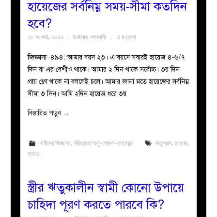
হায়েজের সর্বনিম্ন সময়-সীমা কতদিন
হবে?
২৮ আগস্ট, ২০১৮
উমায়ের কোব্বাদী
৪ মন্তব্য
জিজ্ঞাসা–৪৯৪: আমার বয়স ২৩। এ বয়সে সবারই হায়েজ ৪-৬/৭
দিন বা এর বেশীও থাকে। আমার ২ দিন থাকে সর্বোচ্চ। ৩য় দিন
প্রায় ফ্লো থাকে না বললেই চলে। আমার জানা মতে হায়েজের সর্বনিম্ন
সীমা ৩ দিন। আমি ২দিন হায়েজ ধরে ৩য়
বিস্তারিত পড়ুন
→
নারীদের জিজ্ঞাসা
,
পবিত্রতা/অযু-গোসল-তায়াম্মুম
ঋতুস্রাব
,
হায়েজ
,
হায়েয
স্ত্রীর ঋতুকালীন স্বামী কোনো উপায়ে
চাহিদা পূরণ করতে পারবে কি?