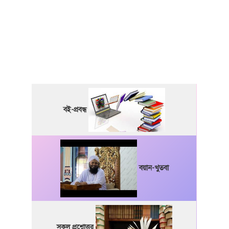
বই-প্রবন্ধ
বয়ান-খুতবা
সকল প্রশ্নোত্তর