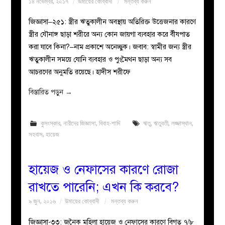
১৪ নভেম্বর, ২০১৭
উমায়ের কোব্বাদী
মন্তব্য করুন
জিজ্ঞাসা–২৫১: স্ত্রীর ঋতুকালীন অবস্থায় অতিরিক্ত উত্তেজনার কারণে
স্ত্রীর যৌনাঙ্গ ছাড়া শরীরে অন্য কোন জায়গা ব্যবহার করে র্বীযপাত
করা যাবে কিনা?–নাম প্রকাশে অনেচ্ছুক। জবাব: স্বামীর জন্য স্ত্রীর
ঋতুকালীন সময়ে যোনি ব্যবহার ও পুংমৈথন ছাড়া অন্য সব
আচরণের অনুমতি রয়েছে। হাদীস শরীফে
বিস্তারিত পড়ুন
→
কুসংস্কার
,
নারীদের জিজ্ঞাসা
,
বিবাহ-শাদি
ঋতু
,
ঋতুবতী
,
লজ্জাস্থান
,
সহবাস
,
হায়েজ
হায়েজ ও নেফাসের কারণে রোজা
রাখতে পারেনি; এখন কি করবে?
৯ জুন, ২০১৬
উমায়ের কোব্বাদী
মন্তব্য করুন
জিজ্ঞাসা-৩৩: জনৈক মহিলা হায়েজ ও নেফাসের কারণে বিগত ৭/৮