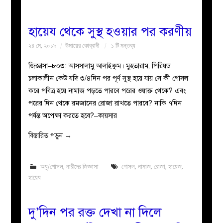
হায়েয থেকে সুস্থ হওয়ার পর করণীয়
২৪ মে, ২০১৯
উমায়ের কোব্বাদী
১ টি মন্তব্য
জিজ্ঞাসা–৮০৩: আসসালামু আলাইকুম। মুহতারাম, পিরিয়ড
চলাকালীন কেউ যদি ৩/৪দিন পর পূর্ণ সুস্থ হয়ে যায় সে কী গোসল
করে পবিত্র হয়ে নামাজ পড়তে পারবে পরের ওয়াক্ত থেকে? এবং
পরের দিন থেকে রমজানের রোজা রাখতে পারবে? নাকি ৭দিন
পর্যন্ত অপেক্ষা করতে হবে?–কায়সার
বিস্তারিত পড়ুন
→
অযু/গোসল
,
নারীদের জিজ্ঞাসা
গোসল
,
নামাজ
,
রোজা
,
হায়েজ
,
হায়েয
দু’দিন পর রক্ত দেখা না দিলে