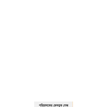
01325466920
পরিচালকের ফেসবুক পেজ