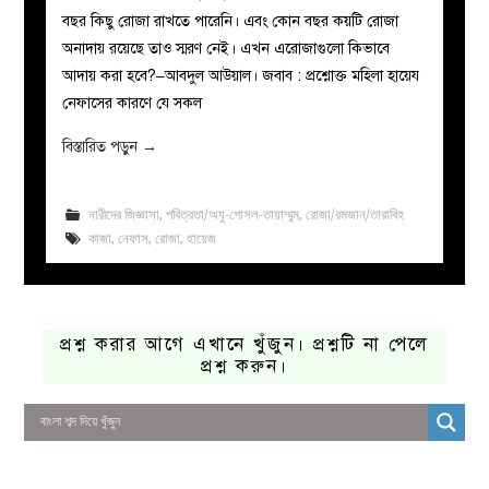
বছর কিছু রোজা রাখতে পারেনি। এবং কোন বছর কয়টি রোজা
অনাদায় রয়েছে তাও স্মরণ নেই। এখন এরোজাগুলো কিভাবে
আদায় করা হবে?–আবদুল আউয়াল। জবাব : প্রশ্নোক্ত মহিলা হায়েয
নেফাসের কারণে যে সকল
বিস্তারিত পড়ুন
→
নারীদের জিজ্ঞাসা
,
পবিত্রতা/অযু-গোসল-তায়াম্মুম
,
রোজা/রমজান/তারাবিহ
কাজা
,
নেফাস
,
রোজা
,
হায়েজ
প্রশ্ন করার আগে এখানে খুঁজুন। প্রশ্নটি না পেলে
প্রশ্ন করুন।