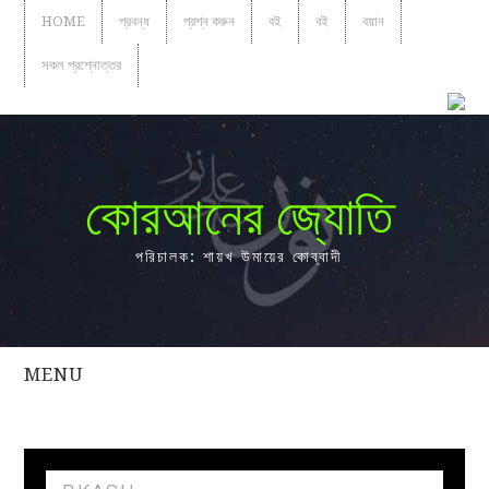
HOME
প্রবন্ধ
প্রশ্ন করুন
বই
বই
বয়ান
সকল প্রশ্নোত্তর
কোরআনের জ্যোতি
পরিচালক: শায়খ উমায়ের কোব্বাদী
MENU
সকল
প্রশ্নোত্তর
প্রবন্ধ