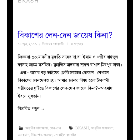
BKASH
বয়ান
নারীদের
বিকাশের লেন-দেন জায়েয কিনা?
১৪ জুন, ২০১৬
উমায়ের কোব্বাদী
৪ মন্তব্য
পাতা
জিজ্ঞাসা-৫০:মাননীয় মুফতি সাহেব দা:বা: ইমাম ও খতীব বাইতুল
ইসলাহী
ফালাহ জামে মসজিদ। মুহাদ্দিস মাদরাসা দারুর রাশাদ মিরপুর ঢাকা।
প্রশ্ন:- আমার বড় ভাইয়ের ফ্লেক্সিলোডের দোকান। সেখানে
মজলিস
বিকাশের লেনদেনও হয়। আমার জানার বিষয় হলো ইসলামী
শরীয়তের দৃষ্টিতে বিকাশের লেন-দেন জায়েয কিনা?–আহমাদ
প্রশ্ন
ইবনে সুলতান।
বিস্তারিত পড়ুন
→
করুন
আধুনিক মাসআলা
,
লেন-দেন
BKASH
,
আধুনিক মাসআলা
,
এমক্যাশ
,
বিকাশের লেনদেন
,
মোবাইল ব্যাংকিং