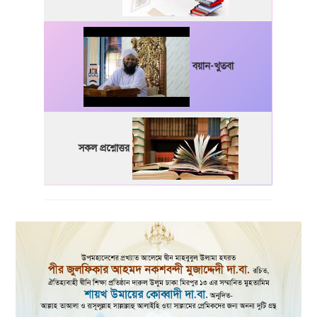
বয়ান-খুতবা
সকল প্রশ্নোত্তর