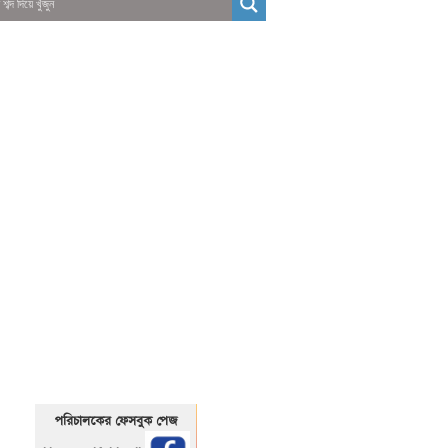
01325466920
1325466920
পরিচালকের ফেসবুক পেজ