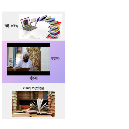
বই-প্রবন্ধ
বয়ান-
খুতবা
সকল প্রশ্নোত্তর