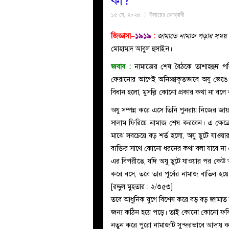
কী?
১৫ মে, ২০২৬
উমায়ের কোব্বাদী
জিজ্ঞাসা–
১৯১৯
:
জামাতে নামাজ পড়ার সময় 
মোহাম্মদ আবুল হুসাইন।
জবাব
:
নামাজের শেষ বৈঠকে তাশাহহুদ 
ফেরানোর আগেই অনিচ্ছাকৃতভাবে অযু ভেঙে যা
বিধান হলো, মুসল্লি কোনো প্রকার কথা না বলে 
অযু সম্পন্ন করে এসে তিনি পুনরায় নিজের জায়
সালাম ফিরিয়ে নামাজ শেষ করবেন। এ ক্ষেত্
মাঝে সবচেয়ে বড় শর্ত হলো, অযু ছুটে যাওয়
ব্যক্তির সাথে কোনো ধরনের কথা বলা যাবে ন
এর বিপরীতে, যদি অযু ছুটে যাওয়ার পর কেউ 
করে বসে, তবে তার পূর্বের নামাজ বাতিল হ
[রদ্দুল মুহতার : ২/৩৫৩]
তবে আধুনিক যুগে বিশেষ করে বড় বড় জামাত 
জন্য কঠিন হয়ে পড়ে। তাই কোনো কোনো ফকিহ
নতুন করে পুরো নামাজটি সুন্দরভাবে আদায় ক