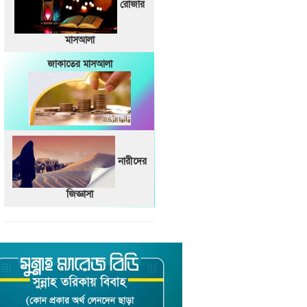
রোজার
মাসআলা
জাকাতের মাসআলা
নারীদের
জিজ্ঞাসা