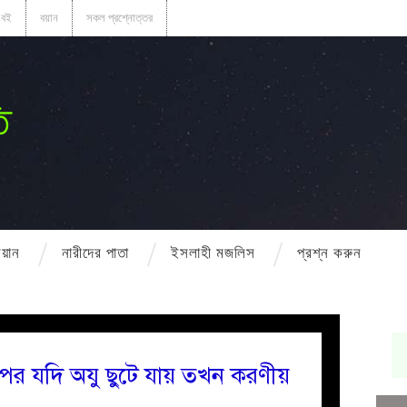
বই
বয়ান
সকল প্রশ্নোত্তর
ি
বয়ান
নারীদের পাতা
ইসলাহী মজলিস
প্রশ্ন করুন
পর যদি অযু ছুটে যায় তখন করণীয়