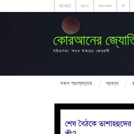
HOME
প্রবন্ধ
প্রশ্ন করুন
বই
কোরআনের জ্যোত
পরিচালক: শায়খ উমায়ের কোব্বাদী
সকল প্রশ্নোত্তর
প্রবন্ধ
শেষ বৈঠকে তাশাহহুদের 