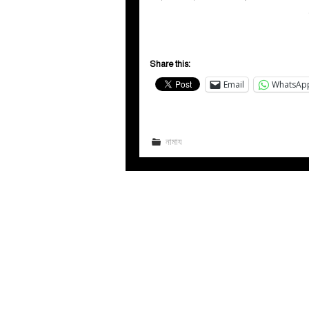
Share this:
Email
WhatsAp
নামায