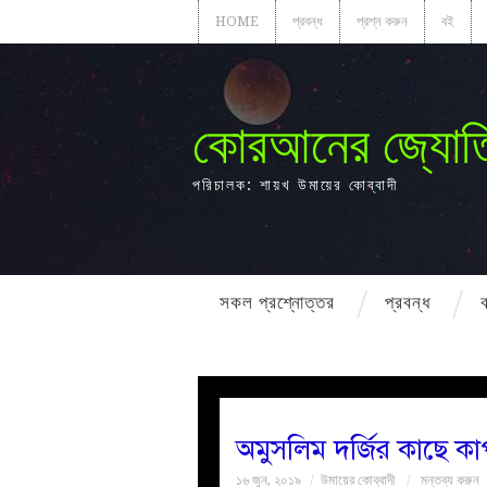
HOME
প্রবন্ধ
প্রশ্ন করুন
বই
কোরআনের জ্যোত
পরিচালক: শায়খ উমায়ের কোব্বাদী
সকল প্রশ্নোত্তর
প্রবন্ধ
অমুসলিম দর্জির কাছে 
১৬ জুন, ২০১৯
উমায়ের কোব্বাদী
মন্তব্য করুন