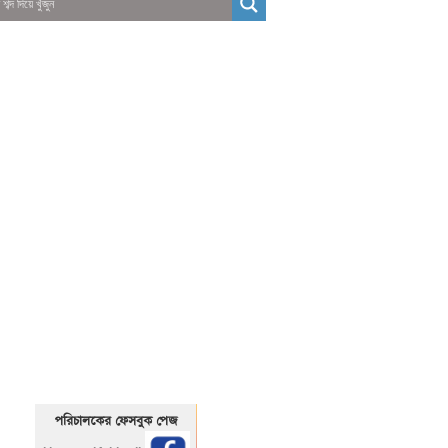
01325466920
1325466920
পরিচালকের ফেসবুক পেজ