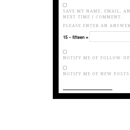
SAVE MY NAME, EMAIL, A
NEXT TIME I COMMENT.
PLEASE ENTER AN ANSWER 
15 − fifteen =
NOTIFY ME OF FOLLOW-UP
NOTIFY ME OF NEW POSTS