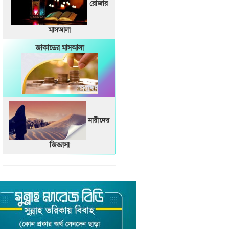
রোজার
মাসআলা
জাকাতের মাসআলা
নারীদের
জিজ্ঞাসা