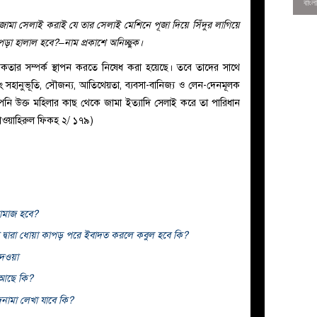
জামা সেলাই করাই যে তার সেলাই মেশিনে পূজা দিয়ে সিঁদুর লাগিয়ে
া হালাল হবে?–নাম প্রকাশে অনিচ্ছুক।
রিকতার সম্পর্ক স্থাপন করতে নিষেধ করা হয়েছে। তবে তাদের সাথে
এবং সহানুভূতি, সৌজন্য, আতিথেয়তা, ব্যবসা-বানিজ্য ও লেন-দেনমূলক
ি উক্ত মহিলার কাছ থেকে জামা ইত্যাদি সেলাই করে তা পারিধান
াওয়াহিরুল ফিকহ ২/ ১৭৯)
নামাজ হবে?
0
োপা দ্বারা ধোয়া কাপড় পরে ইবাদত করলে কবুল হবে কি?
দেওয়া
 আছে কি?
নামা লেখা যাবে কি?