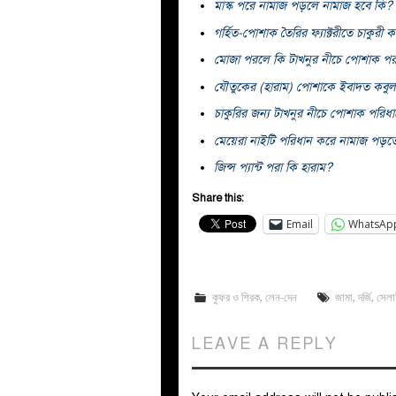
মাস্ক পরে নামাজ পড়লে নামাজ হবে কি?
গর্হিত-পোশাক তৈরির ফ্যাক্টরীতে চাকুরী ক
মোজা পরলে কি টাখনুর নীচে পোশাক পর
যৌতুকের (হারাম) পোশাকে ইবাদত কবুল
চাকুরির জন্য টাখনুর নীচে পোশাক পরিধ
মেয়েরা নাইটি পরিধান করে নামাজ পড়ত
জিন্স প্যান্ট পরা কি হারাম?
Share this:
Email
WhatsAp
কুফর ও শিরক
,
লেন-দেন
জামা
,
দর্জি
,
সেল
LEAVE A REPLY