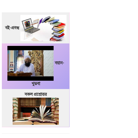
বই-প্রবন্ধ
বয়ান-
খুতবা
সকল প্রশ্নোত্তর