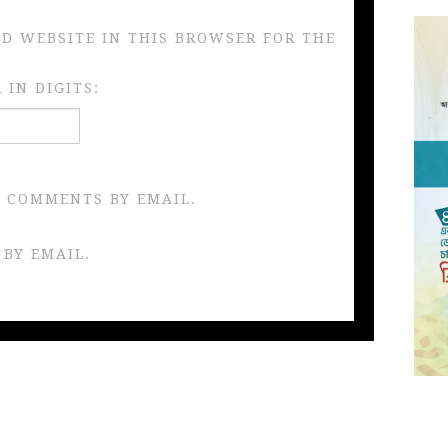
ND WEBSITE IN THIS BROWSER FOR THE
IN DIGITS:
 COMMENTS BY EMAIL.
 BY EMAIL.