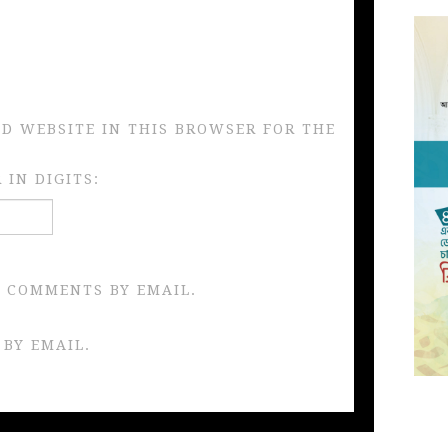
ND WEBSITE IN THIS BROWSER FOR THE
IN DIGITS:
 COMMENTS BY EMAIL.
 BY EMAIL.