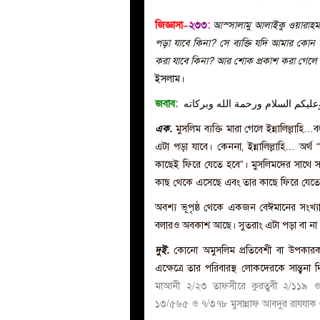
জিজ্ঞাসা–
২৩৩
:
আস্সালামু আলাইকু ওয়ারাহমাতুল্
পড়া যাবে কিনা? সে ব্যক্তি যদি আমার কোন
করা যাবে কিনা? আর শোক প্রকাশ করা গেলে 
ইসলাম।
জবাব:
عليكم السلام ورحمة الله وبركاته
এক.
মুসলিম ব্যক্তি মারা গেলে ইন্নালিল্লাহি
এটা পড়া যাবে। কেননা, ইন্নালিল্লাহি… অর
কাছেই ফিরে যেতে হবে”। মুসলিমদের সাথে স
কাছ থেকে এসেছে এবং তার কাছে ফিরে যেতে
অবশ্য ভূপৃষ্ঠ থেকে একজন বেঈমানের সংখ্যা
বলারও অবকাশ আছে। সুতরাং এটা পড়া বা না পড়
দুই.
কোনো অমুসলিম প্রতিবেশী বা উপকার
এক্ষেত্রে তার পরিবারস্থ লোকদেরকে সান্ত্
মাআনী ২/২৩ তাফসীরে কুরতুবী ২/১১৯ ও
১৩/৫৬৫ ও ৭/৩৭৮ মুসান্নাফ আবদুর রাযযাক