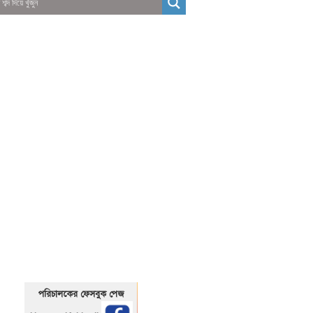
01325466920
1325466920
পরিচালকের ফেসবুক পেজ