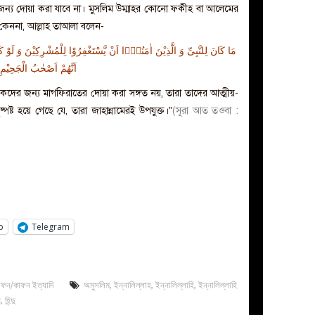
 জন্য দোয়া করা যাবে না। মুসলিম উম্মাহর কোনো ফকীহ বা আলেমের
কেননা, আল্লাহ তাআলা বলেন-
مَا كَانَ لِلنَّبِیِّ وَ الَّذِیْنَ اٰمَنُوْۤا اَنْ یَّسْتَغْفِرُوْا لِلْمُشْرِكِیْنَ وَ لَو
اَنَّهُمْ اَصْحٰبُ الْجَحِیْمِ
কদের জন্য মাগফিরাতের দোয়া করা সঙ্গত নয়, তারা তাদের আত্মীয়-
ষ্ট হয়ে গেছে যে, তারা জাহান্নামেরই উপযুক্ত।”
(সূরা আত তওবা :
p
Telegram
াফন/কাফন ইত্যাদি
অমুসলিম
,
ইন্নালিল্লাহ
,
ইন্নালিল্লাহি
,
ইন্নালিল্লাহি
ে
,
হিন্দু