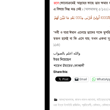
তবে
কোনোক্রমেই আল্লাহর কাছে তার ক্ষমার
এ বিষয়ে ভিন্ন মত নেই।
(আলমাজমূ ৫/১২০)
ْ كَانُوْۤا اُولِیْ قُرْبٰی مِنْۢ بَعْدِ مَا تَبَیَّنَ لَهُمْ
“নবী ও যারা ঈমান এনেছে তাদের পক্ষে মুশরি
স্বজন হলেই বা কি এসে যায়, যখন একথা সুষ্প
১১৩)
والله اعلم بالصواب
উত্তর দিয়েছেন
শায়েখ উমায়ের কোব্বাদী
Share this:
Email
WhatsAp
আদব/আখলাক
,
কাফন-দাফন-জানাযা
,
মাইয়্যেতে/দ
ওয়া ইন্না ইলাইহি রাজিউন
,
প্রতিবেশী
,
বেঈমান
,
বেঈমান