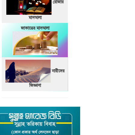
রোজার
মাসআলা
জাকাতের মাসআলা
নারীদের
জিজ্ঞাসা