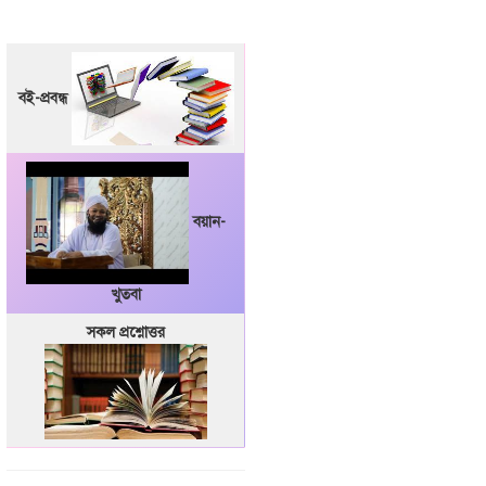
বই-প্রবন্ধ
বয়ান-
খুতবা
সকল প্রশ্নোত্তর