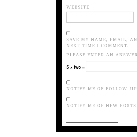
WEBSITE
SAVE MY NAME, EMAIL, A
NEXT TIME I COMMENT.
PLEASE ENTER AN ANSWER 
5 × two =
NOTIFY ME OF FOLLOW-UP
NOTIFY ME OF NEW POSTS