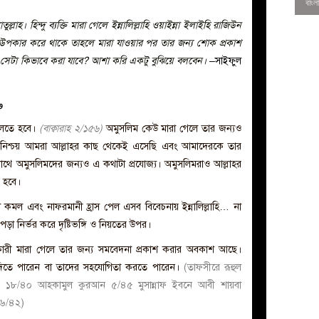
লাহ। হিন্দু ব্যক্তি মারা গেলে ইন্নালিল্লাহি ওয়াইন্না ইলাইহি রাজিউন
 উপকার করে থাকে তাহলে মারা যাওয়ার পর তার জন্য শোক প্রকাশ
সেটা কিভাবে করা যাবে? আশা করি একটু বুঝিয়ে বলবেন।
–সাইফুল
و
…বলতে হবে
।
(বাক্বারাহ ২/১৫৬)
অমুসলিম কেউ মারা গেলে তার জন্যও
্থ “নিশ্চয় আমরা আল্লাহর কাছ থেকেই এসেছি এবং আমাদেরকে তার
াথে অমুসলিমদের জন্যও এ কথাটা প্রযোজ্য। অমুসলিমরাও আল্লাহর
 হবে।
 কমল এবং নাফরমানী হ্রাস পেল এসব বিবেচনায় ইন্নালিল্লাহি… না
0
া নির্ভর করে দৃষ্টিভঙ্গি ও নিয়তের উপর।
কারী মারা গেলে তার জন্য সমবেদনা প্রকাশ করার অবকাশ আছে।
বনা দিতে পারেন বা তাদের সহযোগিতা করতে পারেন।
(তাফসীরে রূহুল
 ১৮/৪০ আহকামুল কুরআন ৫/৪৫ মুসান্নাফ ইবনে আবী শায়বা
 ৬/৪২)