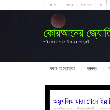
HOME
প্রবন্ধ
প্রশ্ন করুন
বই
কোরআনের জ্যোত
পরিচালক: শায়খ উমায়ের কোব্বাদী
সকল প্রশ্নোত্তর
প্রবন্ধ
অমুসলিম মারা গেলে ইন্ন
২৯ অক্টোবর, ২০১৭
উমায়ের কোব্বাদী
মন্তব্য ক