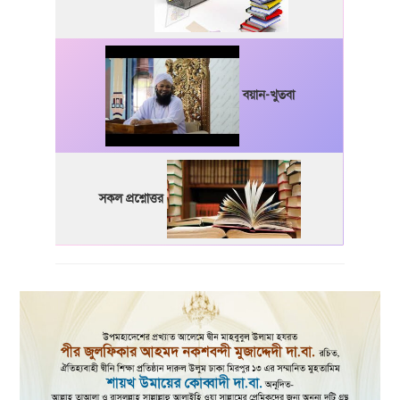
বয়ান-খুতবা
সকল প্রশ্নোত্তর