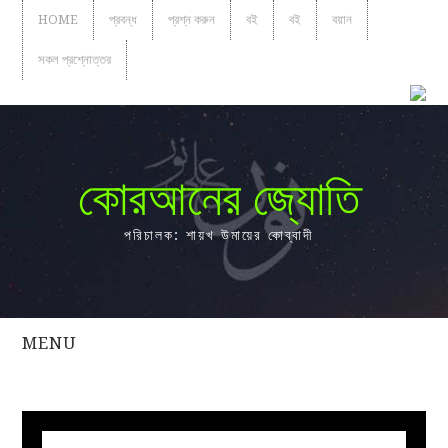
HOME
প্রবন্ধ
প্রশ্ন করুন
বই
বই
বয়ান
সকল প্রশ্নোত্তর
কোরআনের জ্যোতি
পরিচালক: শায়খ উমায়ের কোব্বাদী
MENU
সকল
প্রশ্নোত্তর
প্রবন্ধ