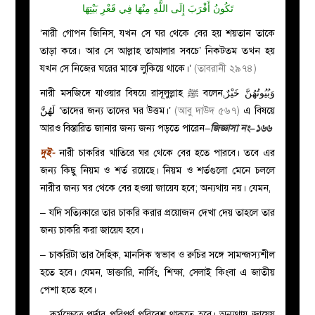
تَكُونُ أَقْرَبَ إِلَى اللَّهِ مِنْهَا فِي قَعْرِ بَيْتِهَا
‘নারী গোপন জিনিস, যখন সে ঘর থেকে বের হয় শয়তান তাকে
তাড়া করে। আর সে আল্লাহ তাআলার সবচে’ নিকটতম তখন হয়
যখন সে নিজের ঘরের মাঝে লুকিয়ে থাকে।’
(তাবরানী ২৯৭৪)
وَبُيُوتُهُنَّ خَيْرٌ
নারী মসজিদে যাওয়ার বিষয়ে রাসূলুল্লাহ ﷺ বলেন,
لَهُنَّ
‘তাদের জন্য তাদের ঘর উত্তম।’
(আবু দাউদ ৫৬৭)
এ বিষয়ে
আরও বিস্তারিত জানার জন্য জন্য পড়তে পারেন–
জিজ্ঞাসা নং–১৬৬
দুই-
নারী চাকরির খাতিরে ঘর থেকে বের হতে পারবে। তবে এর
জন্য কিছু নিয়ম ও শর্ত রয়েছে। নিয়ম ও শর্তগুলো মেনে চললে
নারীর জন্য ঘর থেকে বের হওয়া জায়েয হবে; অন্যথায় নয়। যেমন,
– যদি সত্যিকারে তার চাকরি করার প্রয়োজন দেখা দেয় তাহলে তার
জন্য চাকরি করা জায়েয হবে।
– চাকরিটা তার দৈহিক, মানসিক স্বভাব ও রুচির সঙ্গে সামন্জস্যশীল
হতে হবে। যেমন, ডাক্তারি, নার্সিং, শিক্ষা, সেলাই কিংবা এ জাতীয়
পেশা হতে হবে।
– কর্মক্ষেত্রে পর্দার পরিপূর্ণ পরিবেশ থাকতে হবে। অন্যথায় জায়েয