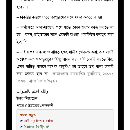
হবে না।
– চাকরির কারণে যাতে পরপুরুষের সঙ্গে সফর করতে না হয়।
– কর্মক্ষেত্রে আসা-যাওয়ার পথে যাতে কোন হারাম কাজ করতে না
হয়। যেমন, ড্রাইভারের সঙ্গে একাকী যাওয়া, পারফিউম ব্যবহার করা
ইত্যাদি।
– নারীর প্রধান কাজ ও দায়িত্ব হচ্ছে স্বামীর খেদমত করা, তার সন্তুষ্টি
অন্বেষণ করা ও মাতৃত্বের দায়িত্ব পালন করা। যদি চাকরি করতে গিয়ে
এসব দায়িত্ব পালনে ব্যাপক অসুবিধা হয় তাহলে তার জন্য চাকরি
করা জায়েয হবে না।
(ফাতাওয়াল মারআতিল মুসলিমাহ ২/৯৮১
ফিকহুন নাওয়াযিল ৩/৩৫৯)
والله اعلم بالصواب
উত্তর দিয়েছেন
শায়েখ উমায়ের কোব্বাদী
☞ 
নারী স্বাধীনতার ধোঁকা
☞ 
হিজাবের বৈশিষ্ট্যাবলি