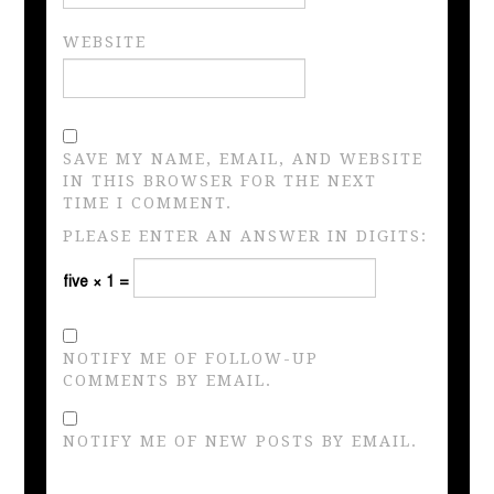
WEBSITE
SAVE MY NAME, EMAIL, AND WEBSITE
IN THIS BROWSER FOR THE NEXT
TIME I COMMENT.
PLEASE ENTER AN ANSWER IN DIGITS:
five × 1 =
NOTIFY ME OF FOLLOW-UP
COMMENTS BY EMAIL.
NOTIFY ME OF NEW POSTS BY EMAIL.