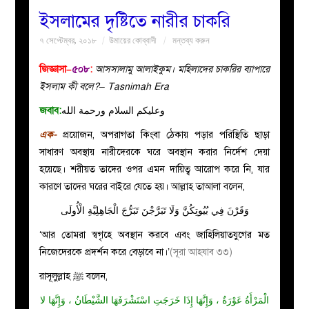
ইসলামের দৃষ্টিতে নারীর চাকরি
বয়ান
৭ সেপ্টেম্বর, ২০১৮
উমায়ের কোব্বাদী
মন্তব্য করুন
নারীদের
জিজ্ঞাসা–
৫০৮
:
আসসালামু আলাইকুম। মহিলাদের চাকরির ব্যাপারে
ইসলাম কী বলে?– Tasnimah Era
পাতা
জবাব:
وعليكم السلام ورحمة الله
এক-
প্রয়োজন, অপরাগতা কিংবা ঠেকায় পড়ার পরিস্থিতি ছাড়া
ইসলাহী
সাধারণ অবস্থায় নারীদেরকে ঘরে অবস্থান করার নির্দেশ দেয়া
হয়েছে। শরীয়ত তাদের ওপর এমন দায়িত্ব আরোপ করে নি, যার
মজলিস
কারণে তাদের ঘরের বাইরে যেতে হয়। আল্লাহ তাআলা বলেন,
প্রশ্ন
وَقَرْنَ فِي بُيُوتِكُنَّ وَلَا تَبَرَّجْنَ تَبَرُّجَ الْجَاهِلِيَّةِ الْأُولَى
‘আর তোমরা স্বগৃহে অবস্থান করবে এবং জাহিলিয়াতযুগের মত
করুন
নিজেদেরকে প্রদর্শন করে বেড়াবে না।’
(সূরা আহযাব ৩৩)
রাসূলুল্লাহ ﷺ বলেন,
الْمَرْأَةُ عَوْرَةٌ ، وَإِنَّهَا إِذَا خَرَجَتِ اسْتَشْرَفَهَا الشَّيْطَانُ ، وَإِنَّهَا لا