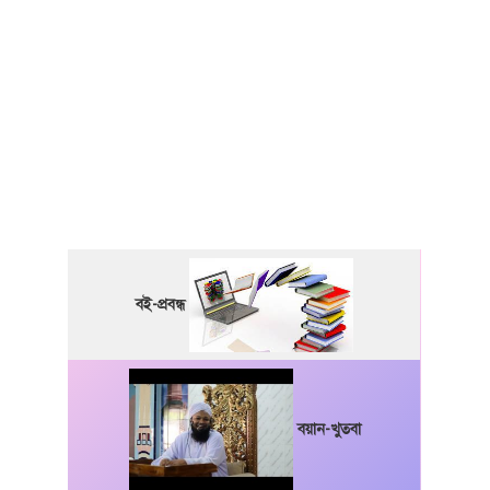
বই-প্রবন্ধ
বয়ান-খুতবা