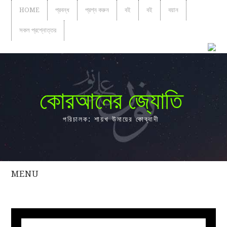
HOME
প্রবন্ধ
প্রশ্ন করুন
বই
বই
বয়ান
সকল প্রশ্নোত্তর
কোরআনের জ্যোতি
পরিচালক: শায়খ উমায়ের কোব্বাদী
MENU
সকল
প্রশ্নোত্তর
প্রবন্ধ