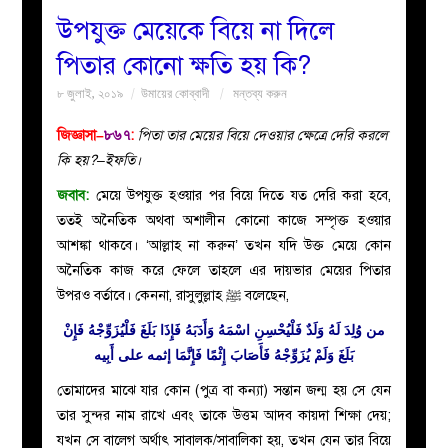
উপযুক্ত মেয়েকে বিয়ে না দিলে
বয়ান
পিতার কোনো ক্ষতি হয় কি?
৮ জুলাই, ২০১৯
উমায়ের কোব্বাদী
মন্তব্য করুন
নারীদের
জিজ্ঞাসা–
৮৬৭
:
পিতা তার মেয়ের বিয়ে দেওয়ার ক্ষেত্রে দেরি করলে
পাতা
কি হয়?–ইফতি।
জবাব:
মেয়ে উপযুক্ত হওয়ার পর বিয়ে দিতে যত দেরি করা হবে,
ইসলাহী
ততই অনৈতিক অথবা অশালীন কোনো কাজে সম্পৃক্ত হওয়ার
আশঙ্কা থাকবে। ‘আল্লাহ না করুন’ তখন যদি উক্ত মেয়ে কোন
মজলিস
অনৈতিক কাজ করে ফেলে তাহলে এর দায়ভার মেয়ের পিতার
উপরও বর্তাবে। কেননা, রাসুলুল্লাহ ﷺ বলেছেন,
প্রশ্ন
من وُلِدَ لَهُ وَلَدٌ فَلْيُحْسِنِ اسْمَهُ وَأَدَبَهُ فَإِذَا بَلَغَ فَلْيُزَوِّجْهُ فَإِنْ
করুন
بَلَغَ وَلَمْ يُزَوِّجْهُ فَأَصَابَ إِثْمًا فَإِنَّمَا إثمه على أَبِيه
তোমাদের মাঝে যার কোন (পুত্র বা কন্যা) সন্তান জন্ম হয় সে যেন
তার সুন্দর নাম রাখে এবং তাকে উত্তম আদব কায়দা শিক্ষা দেয়;
যখন সে বালেগ অর্থাৎ সাবালক/সাবালিকা হয়, তখন যেন তার বিয়ে