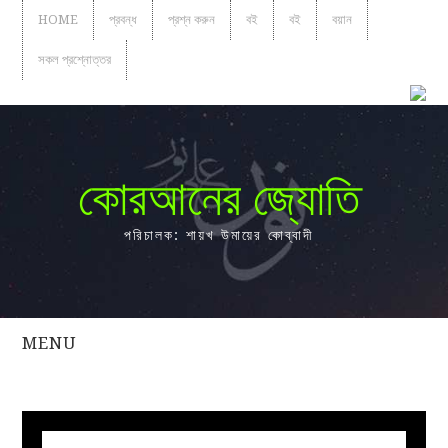
HOME
প্রবন্ধ
প্রশ্ন করুন
বই
বই
বয়ান
সকল প্রশ্নোত্তর
কোরআনের জ্যোতি
পরিচালক: শায়খ উমায়ের কোব্বাদী
MENU
সকল
প্রশ্নোত্তর
প্রবন্ধ