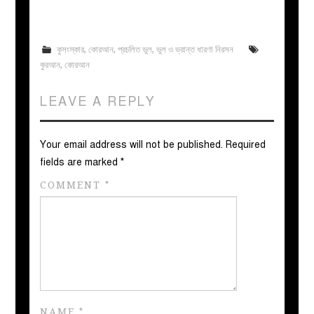
কুসংস্কার
,
কোরআন
,
প্রচলিত ভুল
,
ভুল ও ভ্রান্ত ধারণা নিরসন
কুরআন
,
কোরআন
LEAVE A REPLY
Your email address will not be published.
Required
fields are marked
*
COMMENT
*
NAME
*