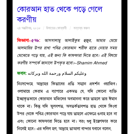
কোরআন হাত থেকে পড়ে গেলে
বয়ান
করণীয়
২৪ অক্টোবর, ২০১৮
উমায়ের কোব্বাদী
মন্তব্য করুন
নারীদের
জিজ্ঞাসা–
৫৭৬
:
আসসালামু আলাইকুম হুজুর, আমার মেয়ে
পাতা
আলমারির উপর রাখা পবিত্র কোরআন শরীফ হাতে নেয়ার সময়
মেঝেতে পড়ে যায়, এই জন্য কি কাফ্ফারা দিতে হবে। এই বিষয়ে
ইসলাহী
করণীয় সম্পর্কে জানালে উপকৃত হবো।–Shamim Ahmed
জবাব:
وعليكم السلام ورحمة الله وبركاته
মজলিস
নিঃসন্দেহে আল্লাহর কিতাবের প্রতি সম্মান প্রদর্শন ওয়াজিব।
প্রশ্ন
ওলামায়ে কেরাম এ ব্যাপারে একমত যে, যদি কোনো ব্যক্তি
ইচ্ছাকৃতভাবে কোরআন মজিদের অবমাননা করে তাহলে তার ঈমান
করুন
থাকে না। কিন্তু যদি ভুলবশত, অসতর্কতাবশত হাত থেকে কিংবা
উপর থেকে পবিত্র কোরআন পড়ে যায় তাহলে এক্ষেত্রে গুনাহ হবে না
এবং কোনো কাফফারা দিতে হবে না। বরং শুধু ইস্তেগফার করে
নিলেই হবে। এর দলিল হল, আল্লাহ তাআলা বান্দার যবানে বলেন,