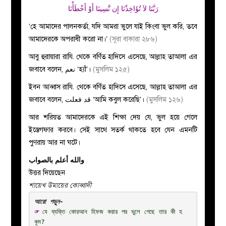
رَبَّنَا لاَ تُؤَاخِذْنَا إِن نَّسِينَا أَوْ أَخْطَأْنَا
‘হে আমাদের পালনকর্তা, যদি আমরা ভুলে যাই কিংবা ভুল করি, তবে
আমাদেরকে অপরাধী করো না।’
(সূরা বাকারা ২৮৬)
আবু হুরায়ারা রাযি. থেকে বর্ণিত হাদিসে এসেছে, আল্লাহ তাআলা এর
জবাবে বলেন, نعم ‘হ্যাঁ’।
(মুসলিম ১২৫)
ইবন আব্বাস রাযি. থেকে বর্ণিত হাদিসে এসেছে, আল্লাহ তাআলা এর
জবাবে বলেন, قد فعلت ‘আমি কবুল করেছি’।
(মুসলিম ১২৬)
আর শরিয়ত আমাদেরকে এই শিক্ষা দেয় যে, ভুল হয়ে গেলে
ইস্তেগফার করবে। সেই সাথে সতর্ক থাকতে হবে যেন এমনটি
পুণরায় আর না ঘটে।
والله أعلم بالصواب
উত্তর দিয়েছেন
শায়েখ উমায়ের কোব্বাদী
☞ 
যে ব্যক্তি কোরআন হিফজ করার পর ভুলে গেছে তার কী হ
কূম?