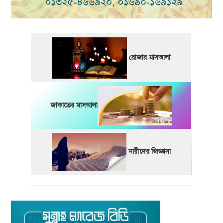
রোজার মাসআলা
জাকাতের মাসআলা
নারীদের জিজ্ঞাসা