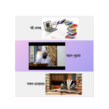
বই-প্রবন্ধ
বয়ান-খুতবা
সকল প্রশ্নোত্তর