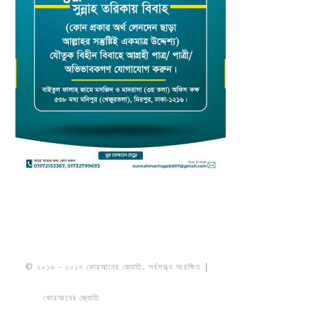
© ২০১৬ - ২০১৭ কোরআনের জ্যোতি. সর্বসত্ত্ব সংরক্ষিত |
মাওলানা উমায়ের কোব্বাদী
নকশবন্দী
কোরআনের জ্যোতি
তৈরি করেছে ডায়নামিক সলভারস বাংলাদেশ
PRIVACY
POLICY