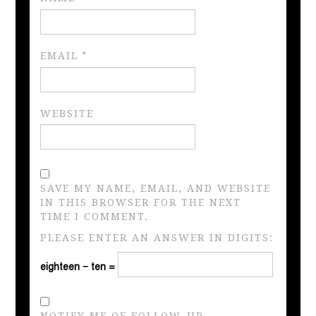
EMAIL
*
WEBSITE
SAVE MY NAME, EMAIL, AND WEBSITE
IN THIS BROWSER FOR THE NEXT
TIME I COMMENT.
PLEASE ENTER AN ANSWER IN DIGITS:
eighteen − ten =
NOTIFY ME OF FOLLOW-UP