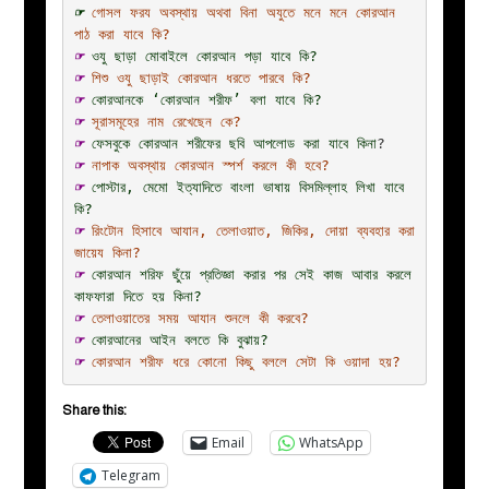
☞ 
গোসল ফরয অবস্থায় অথবা বিনা অযুতে মনে মনে কোরআন 
পাঠ করা যাবে কি?
☞ 
ওযু ছাড়া মোবাইলে কোরআন পড়া যাবে কি?
☞ 
শিশু ওযু ছাড়াই কোরআন ধরতে পারবে কি?
☞ 
কোরআনকে ‘কোরআন শরীফ’ বলা যাবে কি?
☞ 
সূরাসমূহের নাম রেখেছেন কে?
☞ 
ফেসবুকে কোরআন শরীফের ছবি আপলোড করা যাবে কিনা
?
☞ 
নাপাক অবস্থায় কোরআন স্পর্শ করলে কী হবে?
☞ 
পোস্টার, মেমো ইত্যাদিতে বাংলা ভাষায় বিসমিল্লাহ লিখা যাবে 
কি?
☞ 
রিংটোন হিসাবে আযান, তেলাওয়াত, জিকির, দোয়া ব্যবহার করা 
জায়েয কিনা?
☞ 
কোরআন শরিফ ছুঁয়ে প্রতিজ্ঞা করার পর সেই কাজ আবার করলে 
কাফফারা দিতে হয় কিনা?
☞ 
তেলাওয়াতের সময় আযান শুনলে কী করবে?
☞ 
কোরআনের আইন বলতে কি বুঝায়?
☞ 
কোরআন শরীফ ধরে কোনো কিছু বললে সেটা কি ওয়াদা হয়?
Share this:
Email
WhatsApp
Telegram