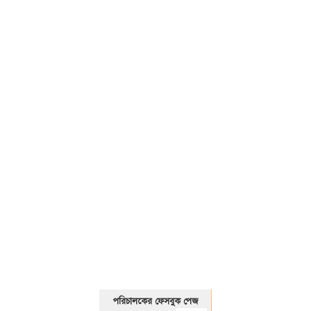
01325466920
পরিচালকের ফেসবুক পেজ