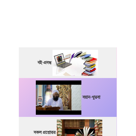
বই-প্রবন্ধ
বয়ান-খুতবা
সকল প্রশ্নোত্তর