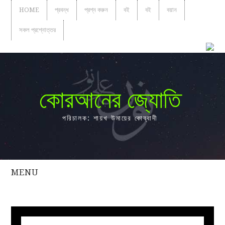
HOME
প্রবন্ধ
প্রশ্ন করুন
বই
বই
বয়ান
সকল প্রশ্নোত্তর
কোরআনের জ্যোতি
পরিচালক: শায়খ উমায়ের কোব্বাদী
MENU
সকল
প্রশ্নোত্তর
প্রবন্ধ