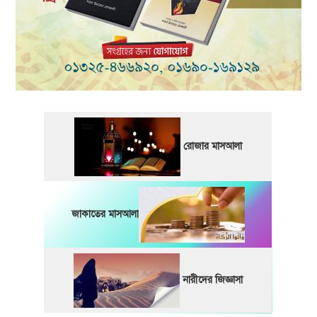
রোজার মাসআলা
জাকাতের মাসআলা
নারীদের জিজ্ঞাসা