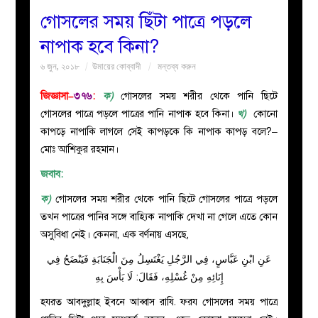
গোসলের সময় ছিঁটা পাত্রে পড়লে
বয়ান
নাপাক হবে কিনা?
৬ জুন, ২০১৮
উমায়ের কোব্বাদী
মন্তব্য করুন
নারীদের
জিজ্ঞাসা–
৩৭৬
:
ক)
গোসলের সময় শরীর থেকে পানি ছিটে
পাতা
গোসলের পাত্রে পড়লে পাত্রের পানি নাপাক হবে কিনা।
খ)
কোনো
কাপড়ে নাপাকি লাগলে সেই কাপড়কে কি নাপাক কাপড় বলে?–
ইসলাহী
মোঃ আশিকুর রহমান।
জবাব:
মজলিস
ক)
গোসলের সময় শরীর থেকে পানি ছিটে গোসলের পাত্রে পড়লে
প্রশ্ন
তখন পাত্রের পানির সঙ্গে বাহ্যিক নাপাকি দেখা না গেলে এতে কোন
অসুবিধা নেই। কেননা, এক বর্ণনায় এসছে,
করুন
عَنِ ابْنِ عَبَّاسٍ، فِي الرَّجُلِ يَغْتَسِلُ مِنَ الْجَنَابَةِ فَيَنْضَحُ فِي
إِنَائِهِ مِنْ غُسْلِهِ، فَقَالَ: لَا بَأْسَ بِهِ
হযরত আবদুল্লাহ ইবনে আব্বাস রাযি. ফরয গোসলের সময় পাত্রে