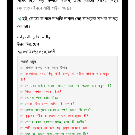
পানির ছিটা পড়া সম্পর্কে বলেন, এতে কোনো সমস্যা নেই।
(মুসান্নাফে ইবনে আবী শাইবা ৭৮৯)
খ)
হ্যাঁ, কোনো কাপড়ে নাপাকি লাগলে সেই কাপড়কে নাপাক কাপড়
বলা হয়।
والله اعلم بالصواب
উত্তর দিয়েছেন
শায়েখ উমায়ের কোব্বাদী
আরো পড়ুন–
☞
 নাপাক কাপড় পাক করার উপায়
☞ 
ব্যবহারের সময় কিছু পানি কাপড় বা শরীরে লাগলে তার হুকুম 
কী?
☞ 
পেশাবের শুকিয়ে যাওয়া স্থানে ভেজা পা পড়লে তার হুকুম কি?
☞ 
শিশুর পেশাব নাপাক কিনা?
☞ 
তোশক পাক করার নিয়ম
☞ 
গোবর দিয়ে লেপা জমিন কি নাপাক?
☞ 
নাপাক অবস্থায় কোরআন স্পর্শ করলে কী হবে?
☞ 
কুকুরের শরীর বা লালা লাগলে তার হুকুম কী?
☞ 
পেশাব ঝরার ব্যপারে সন্দেহ হলে কী করণীয়?
☞ 
পানি ব্যবহার না করে শুধু কুলুখ ব্যবহার করা
☞
 চুলে রং করলে অজু-গোসলে সমস্যা হয় কি?