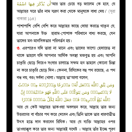
أَن يُذْكَرَ فِيهَا اسْمُهُ
‘আর তার চেয়ে বড় জালেম কে হবে, যে
আল্লাহর ঘরে তাঁর নাম স্মরণ করা থেকে মানুষকে বাধা দেয়।’
(সূরা
বাকারা ১১৪)
পাশাপাশি বেশি বেশি করে আল্লাহর কাছে দোয়া করতে থাকুন যে,
যারা আপনাকে উক্ত হারাম-পোশাক পরিধানে বাধ্য করছে, যেন
তাদের মন-মানসিকতার পরিবর্তন হয়।
৩.
এরপরেও যদি তারা না মানে এবং তাদের ভাগ্যে হেদায়েত না
থাকে তাহলে যদি আপনার আর্থিক অবস্থা মজবুত হয় এবং আপনি
চাকুরি ছেড়ে দিয়েও সংসার চালাতে সক্ষম হন তাহলে কোনো চিন্তা
না করে চাকুরি ছেড়ে দিন। কেননা, রিযিকের বহু পথ রয়েছে, এ পথ
বন্ধ নয়, বরং সর্বদা খোলা। আল্লাহ তা‘আলা বলেন,
وَمَن يَتَّقِ ٱللَّهَ يَجۡعَل لَّهُۥ مَخۡرَجٗا وَيَرۡزُقۡهُ مِنۡ حَيۡثُ
لَا يَحۡتَسِبُۚ وَمَن يَتَوَكَّلۡ عَلَى ٱللَّهِ فَهُوَ حَسۡبُهُۥٓۚ إِنَّ
ٱللَّهَ بَٰلِغُ أَمۡرِهِۦۚ قَدۡ جَعَلَ ٱللَّهُ لِكُلِّ شَيۡءٖ قَدۡرٗا
আর যে কেউ আল্লাহর তাকওয়া অবলম্বন করে, আল্লাহ তার জন্য
উত্তরণের বা বাঁচার পথ করে দেবেন এবং তিনি তাকে তার ধারণাতীত
উৎস হতে দান করবেন রিযিক। আর যে ব্যক্তি আল্লাহর ওপর
তাওয়াক্কুল করে তার জন্য আল্লাহই যথেষ্ট । আল্লাহ তাঁর ইচ্ছে পূরণ