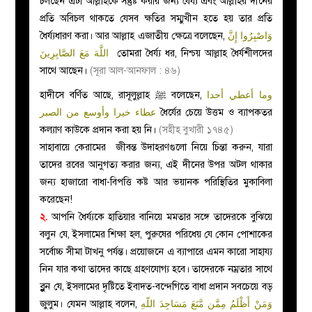
চলছেন এটা আল্লাহকে সন্তুষ্ট করার জন্য ধৈর্য্য এবং আল্লাহর দীনের
প্রতি অবিচল থাকতে যেসব ক্ষতির সম্মুখীন হতে হয় তার প্রতি
ধৈর্য্যধারণ করা। আর আল্লাহ এজাতীয় ক্ষেত্রে বলেছেন,
وَاصْبِرُوا إِنَّ
اللَّهَ مَعَ الصَّابِرِينَ
তোমরা ধৈর্য্য ধর, নিশ্চয় আল্লাহ ধৈর্যশীলদের
সাথে আছেন।
(সূরা আল-আনফাল : ৪৬)
হাদীসে বর্ণিত আছে, রাসূলুল্লাহ
ﷺ
বলেছেন,
وما أعطي أحدا
عطاء خيرا وأوسع من الصبر
ধৈর্যের চেয়ে উত্তম ও ব্যাপকতর
কল্যাণ কাউকে প্রদান করা হয় নি।
(সহীহ বুখারী ১৭৪৫)
সাহাবায়ে কেরামের জীবন্ত উদাহরণগুলো নিয়ে চিন্তা করুন, যারা
তাদের রবের আনুগত্য করার জন্য, এই দীনের উপর অটল থাকার
জন্য হাজারো বাধা-বিপত্তি কষ্ট আর ভয়ানক পরিস্থিতির মুকাবিলা
করেছেন!
২.
আপনি ধৈর্য্যকে হাতিয়ার বানিয়ে
মমতা
র সঙ্গে তাদেরকে বুঝিয়ে
বলুন যে, ইসলামের শিক্ষা হল, পুরুষের
পরিধেয় যে কোন পোশাকের
সর্বোচ্চ সীমা টাখনু পর্যন্ত
। প্রয়োজনে এ ব্যাপারে এমন কারো সাহায্য
নিন যার কথা তাদের কাছে গ্রহণযোগ্য হবে। তাদেরকে নম্রতার সাথে
ব্লুন যে, ইসলামের দৃষ্টিতে ইবাদত-বন্দেগিতে বাধা প্রদান সবচেয়ে বড়
জুলুম। যেমন আল্লাহ বলেন,
وَمَنْ أَظْلَمُ مِمَّن مَّنَعَ مَسَاجِدَ اللّهِ