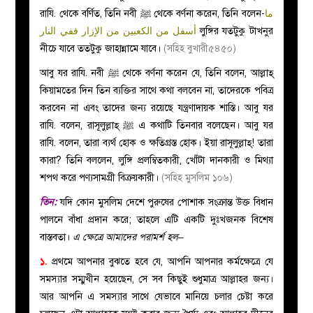
ما
রাযি. থেকে বর্ণিত, তিনি নবী ﷺ থেকে বর্ণনা করেন, তিনি বলেন-
أسفل من الكعبين من الإزار ففي النار
লুঙ্গির যতটুকু টাখনুর
নীচে যাবে ততটুকু জাহান্নামে যাবে।
(সহিহ বুখারী৫৪৫০)
আবু যর রাযি. নবী ﷺ থেকে বর্ণনা করেন যে, তিনি বলেন, আল্লাহ্‌
কিয়ামতের দিন তিন ব্যক্তির সাথে কথা বলবেন না, তাদেরকে পবিত্র
করবেন না এবং তাদের জন্য রয়েছে যন্ত্রণাদায়ক শাস্তি। আবু যর
রাযি. বলেন, রাসূলুল্লাহ্‌ ﷺ এ কথাটি তিনবার বলেছেন। আবু যর
রাযি. বলেন, তারা ব্যর্থ হোক ও ক্ষতিগ্রস্ত হোক। ইয়া রাসূলুল্লাহ্‌! তারা
কারা? তিনি বললেন, লুঙ্গি প্রলম্বিতকারী, খোঁটা দানকারী ও মিথ্যা
শপথ করে পণ্যসামগ্রী বিক্রয়কারী।
(সহিহ মুসলিম ১০৬)
তিন:
যদি কোন মুসলিম দেশে পুরুষের পোশাক সংক্রান্ত উক্ত বিধান
পালনে বাঁধা প্রদান করে; তাহলে এটি একটি দুঃখজনক বিশেষ
বাস্তবতা।
এ ক্ষেত্রে আমাদের পরামর্শ হল–
১.
প্রথমে আপনার বুঝতে হবে যে, আপনি আপনার কর্মক্ষেত্রে যে
সমস্যার সম্মুখীন হয়েছেন, সে সব কিছুই শুধুমাত্র আল্লাহর জন্য।
আর আপনি এ সমস্যার সাথে যেভাবে মানিয়ে চলার চেষ্টা করে