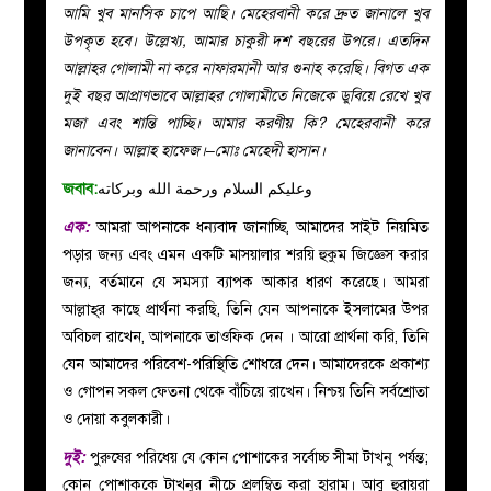
আমি খুব মানসিক চাপে আছি। মেহেরবানী করে দ্রুত জানালে খুব
উপকৃত হবে। উল্লেখ্য, আমার চাকুরী দশ বছরের উপরে। এতদিন
আল্লাহর গোলামী না করে নাফারমানী আর গুনাহ করেছি। বিগত এক
দুই বছর আপ্রাণভাবে আল্লাহর গোলামীতে নিজেকে ডুবিয়ে রেখে খুব
মজা এবং শান্তি পাচ্ছি। আমার করণীয় কি? মেহেরবানী করে
জানাবেন। আল্লাহ হাফেজ।–মোঃ মেহেদী হাসান।
জবাব:
وعليكم السلام ورحمة الله وبركاته
এক:
আমরা আপনাকে ধন্যবাদ জানাচ্ছি, আমাদের সাইট নিয়মিত
পড়ার জন্য এবং এমন একটি মাসয়ালার শরয়ি হুকুম জিজ্ঞেস করার
জন্য, বর্তমানে যে সমস্যা ব্যাপক আকার ধারণ করেছে।
আমরা
আল্লাহ্‌র কাছে প্রার্থনা করছি, তিনি যেন আপনাকে ইসলামের উপর
অবিচল রাখেন, আপনাকে তাওফিক দেন । আরো প্রার্থনা করি, তিনি
যেন আমাদের পরিবেশ-পরিস্থিতি শোধরে দেন। আমাদেরকে প্রকাশ্য
ও গোপন সকল ফেতনা থেকে বাঁচিয়ে রাখেন। নিশ্চয় তিনি সর্বশ্রোতা
ও দোয়া কবুলকারী।
দুই:
পুরুষের
পরিধেয় যে কোন পোশাকের সর্বোচ্চ সীমা টাখনু পর্যন্ত;
কোন পোশাককে টাখনুর নীচে প্রলম্বিত করা হারাম। আবু হুরায়রা