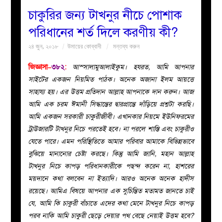
চাকুরির জন্য টাখনুর নীচে পোশাক
বয়ান
পরিধানের শর্ত দিলে করণীয় কী?
২৪ জুন, ২০১৮
উমায়ের কোব্বাদী
মন্তব্য করুন
নারীদের
জিজ্ঞাসা–
৩৮২
:
আস্সালামুআলাইকুম। হযরত, আমি আপনার
পাতা
সাইটের একজন নিয়মিত পাঠক। অনেক অজানা ইলম আয়ত্তে
সাহায্য হয়। এর উত্তম প্রতিদান আল্লাহ আপনাকে দান করুন। আজ
ইসলাহী
আমি এক চরম ঈমানী সিদ্ধান্তের দ্বারপ্রান্তে দাঁড়িয়ে প্রশ্নটা করছি।
আমি একজন সরকারী চাকুরীজীবী। এখানকার নিয়মে ইউনিফরমের
মজলিস
ট্রাউজারটি টাখনুর নিচে পরতেই হবে। না পরলে শাস্তি এবং চাকুরীও
যেতে পারে। এমন পরিস্থিতিতে আমার পরিবার আমাকে বিভিন্নভাবে
প্রশ্ন
বুঝিয়ে মানানোর চেষ্টা করছে। কিন্তু আমি জানি, মহান আল্লাহ
টাখনুর নিচে কাপড় পরিধানকারীকে পছন্দ করেন না, হাশরের
করুন
ময়দানে কথা বলবেন না ইত্যাদি। আরও অনেক অনেক হাদীস
রয়েছে। আমিএ বিষয়ে আপনার এক সুচিন্তিত মতামত জানতে চাই
যে, আমি কি চাকুরী বাঁচাতে এদের কথা মেনে টাখনুর নিচে কাপড়
পরব নাকি আমি চাকুরী ছেড়ে দেয়ার পথ বেছে নেয়াই উত্তম হবে?