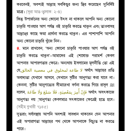
করবেনই, অবশ্যই আল্লাহ সবকিছুর জন্য স্থির করেছেন সুনির্দিষ্ট
মাত্রা।
(সূরা আত-ত্বালাক: ২-৩)
কিন্তু উপার্জনের অন্য কোনো উৎস না থাকলে আপনি অন্য কোনো
চাকুরি পাওয়ার আগ পর্যন্ত ওই চাকুরি করতে থাকুন এবং তাওবাসহ
আল্লাহ্‌র কাছে ক্ষমা প্রার্থনা করতে থাকুন। এর পাশাপাশি আপনি
অন্য কোনো চাকুরি খুঁজে নিন।
৪.
মনে রাখবেন, ‘অন্য কোনো চাকুরি পাওয়ার আগ পর্যন্ত ওই
চাকুরি করতে থাকুন’–আমাদের এই শেষোক্ত পরামর্শ কেবল
আপনার আপারগতার ক্ষেত্রে। অন্যথায় ইসলামের মূলনীতি তো এই
যে,
لا طاعة لمخلوق في معصية الخالق
অর্থাৎ আল্লাহর প্রতি
অবাধ্যতা যেখানে আসবে, সেখানে সৃষ্টির আনুগত্য করা যাবে না।
কেননা, সৃষ্টির আনুগত্যের সীমারেখা বর্ণনা করতে গিয়ে রাসূল
ﷺ
বলেন,
فَإِنْ أُمِرَ بِمَعْصِيَةٍ، فَلَا سَمْعَ وَلَا طَاعَةَ
অর্থাৎ অসৎকাজে
আনুগত্য নয় ;আনুগত্য কেবলমাত্র সৎকাজের ক্ষেত্রেই হতে হবে।
(সহীহ বুখারী ৭১৪৫)
সুতরাং সর্বাবস্থায় আপনি অবশ্যই সাবধান থাকবেন যেন আপনার
এই অপারাগতা আল্লাহর পথ থেকে আপনাকে বিচ্যুত না করতে
পারে।