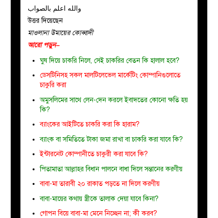
والله اعلم بالصواب
উত্তর দিয়েছেন
মাওলানা উমায়ের কোব্বাদী
আরো পড়ুন–
ঘুষ দিয়ে চাকরি নিলে, সেই চাকরির বেতন কি হালাল হবে?
ডেসটিনিসহ সকল মালটিলেভেল মার্কেটিং কোম্পানিগুলোতে
চাকুরি করা
অমুসলিমের সাথে লেন-দেন করলে ইবাদতের কোনো ক্ষতি হয়
কি?
ব্যাংকের আইটিতে চাকরি করা কি হারাম?
ব্যাংক বা সমিতিতে টাকা জমা রাখা বা চাকরি করা যাবে কি?
ইন্টারনেট কোম্পানীতে চাকুরী করা যাবে কি?
পিতামাতা আল্লাহর বিধান পালনে বাধা দিলে সন্তানের করণীয়
বাবা-মা তারাবী ২০ রাকাত পড়তে না দিলে করণীয়
বাবা-মায়ের কথায় স্ত্রীকে তালাক দেয়া যাবে কিনা?
গোপন বিয়ে বাবা-মা মেনে নিচ্ছেন না; কী করব?