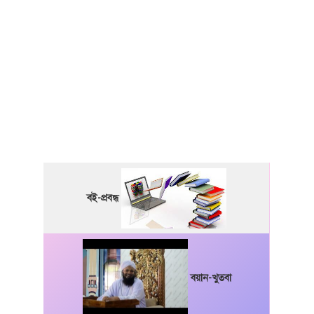
বই-প্রবন্ধ
বয়ান-খুতবা