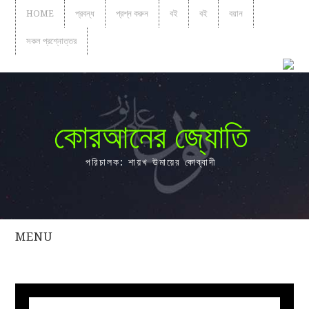
HOME
প্রবন্ধ
প্রশ্ন করুন
বই
বই
বয়ান
সকল প্রশ্নোত্তর
কোরআনের জ্যোতি
পরিচালক: শায়খ উমায়ের কোব্বাদী
MENU
সকল
প্রশ্নোত্তর
প্রবন্ধ