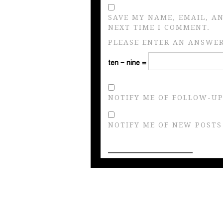
SAVE MY NAME, EMAIL, A
NEXT TIME I COMMENT.
PLEASE ENTER AN ANSWER 
ten − nine =
NOTIFY ME OF FOLLOW-UP
NOTIFY ME OF NEW POSTS