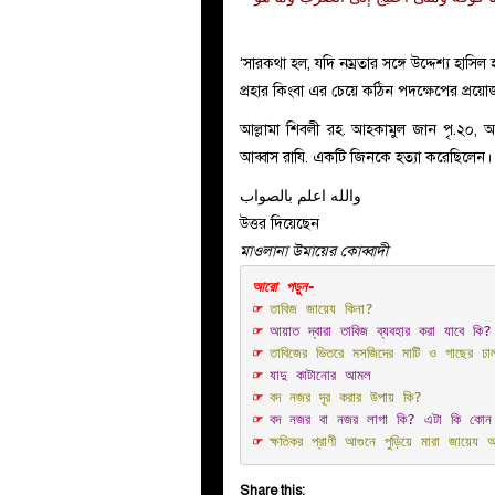
‘সারকথা হল, যদি নম্রতার সঙ্গে উদ্দেশ্য হাস
প্রহার কিংবা এর চেয়ে কঠিন পদক্ষেপের প্র
আল্লামা শিবলী রহ. আহকামুল জান পৃ.২০, অ
আব্বাস রাযি. একটি জিনকে হত্যা করেছিলেন।
والله اعلم بالصواب
উত্তর দিয়েছেন
মাওলানা উমায়ের কোব্বাদী
☞ 
তাবিজ জায়েয কিনা?
☞ 
আয়াত দ্বারা তাবিজ ব্যবহার করা যাবে কি?
☞ 
তাবিজের ভিতরে মসজিদের মাটি ও গাছের ঢ
☞ 
যাদু কাটানোর আমল
☞ 
বদ নজর দূর করার উপায় কি?
☞ 
বদ নজর বা নজর লাগা কি? এটা কি কোন ক
☞ 
ক্ষতিকর প্রাণী আগুনে পুড়িয়ে মারা জায়েয
Share this: