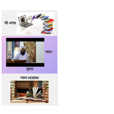
বই-প্রবন্ধ
বয়ান-
খুতবা
সকল প্রশ্নোত্তর