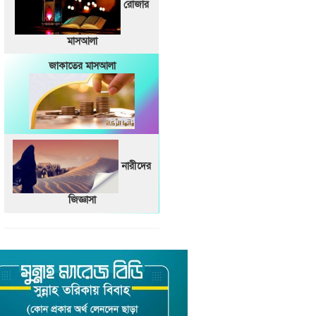
রোজার
মাসআলা
জাকাতের মাসআলা
নারীদের
জিজ্ঞাসা