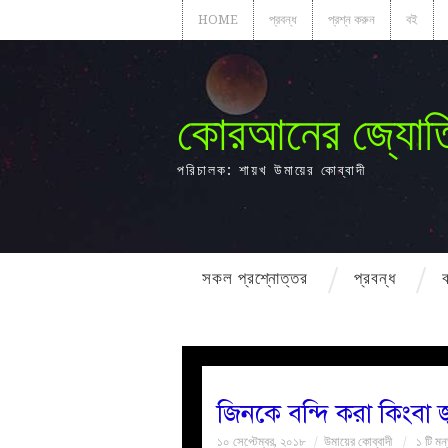
HOME
প্রবন্ধ
প্রশ্ন করুন
বই
কোরআনের জ্যোত
পরিচালক: শায়খ উমায়ের কোব্বাদী
সকল প্রশ্নোত্তর
প্রবন্ধ
জিনকে বন্দি করা কিংবা জ
১০ সেপ্টেম্বর, ২০১৮
উমায়ের কোব্বাদী
১ টি মন