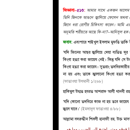
জিজ্ঞাসা–
৫১৩
:
আমার সাথে একজন আলেম
তিনি জিনকে আগুনে জ্বালিয়ে ফেলেন অথবা 
জিনে ধরা রোগীর চিকিৎসা করেন। আমি এর সত
অনুমতি শরীয়তে আছে কি-না?–আনিসুল হক।
জবাব:
এব্যপারে শাইখুল ইসলাম মুফতি তাকি
‘যদি জিনের আছর জ্বালিয়ে দেয়া ব্যতিত দূ্র
কিংবা হত্যা করা জায়েয নেই। কিন্তু যদি সে উ
কিংবা হত্যা করা জায়েয। সুতরাং তদবিরকারীর
না হয় এবং তাকে জ্বালানো কিংবা হত্যা 
(ফাতাওয়া উসমানী ১/২৬৮)
হাকিমুল উম্মত হযরত আশরাফ আলী থানবী রহ
‘যদি কোনো তদবিরে কাজ না হয় তবে জায়েয। 
জ্বলে যাবে।’
(ইমদাদুল ফাতাওয়া ৪/৮৮)
আল্লামা বদরুদ্ধীন শিবলী হানাফী রহ. উক্ত 
ا فوقه ومتى احتيج إلى الضرب وما هو