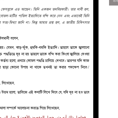
 ফেসবুকে এড আছেন। তিনি একজন
তদবিরকারী। তার দাবী হল,
বোতল-মাটির পাতিল ইত্যাদিতে বন্দি করে নেন এবং এভাবেই তিনি
্য-মিথ্যা জানি না। কিন্তু আমার প্রশ্ন হল, এ জাতীয় চিকিৎসার
 উসমানী বলেন,
 হয়। যেমন, ঝাড়-ফুঁক, হুমকি-ধমকি ইত্যাদি। তাহলে তাকে জ্বালানো
ক্ত পদ্ধতিতে দূর না হয় তাহলে তাকে বন্দি করা কিংবা জ্বালিয়ে দেওয়া
 কর্তব্য হলো, প্রথমে কোমল পদ্ধতি চালিয়ে দেখবে। তারপর যদি কাজ
করা ছাড়া কোনো উপায় না থাকে তখনই তা করার পদক্ষেপ নিবে।’
0
. লিখেছেন,
উত্তম হলো, তাবিজে এই কথাটি লিখে দিবে যে, যদি দূর না হও তবে
মাসআলা সম্পর্কে আলোচনা করতে গিয়ে লিখেছেন,
فحاصل ذلك أنه متى حصل المقصود بالأهون لا يصار إلى م