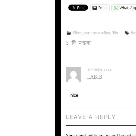
Email
WhatsAp
চিকিৎসা
,
দোয়া-দরূদ ও অজীফা
,
বিবিধ
জিন
১ টি মন্তব্য
২২ নভেম্বর, ২০১৯
LABIB
nice
LEAVE A REPLY
Your email address will not be publi