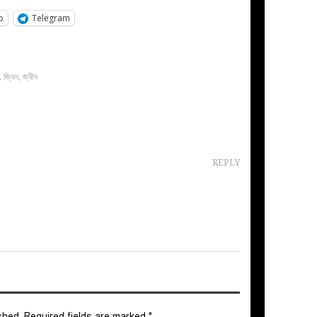
p
Telegram
,
জ্বিন
,
জ্বীন
REPLY
shed.
Required fields are marked
*