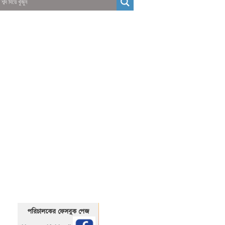
01325466920
1325466920
পরিচালকের ফেসবুক পেজ