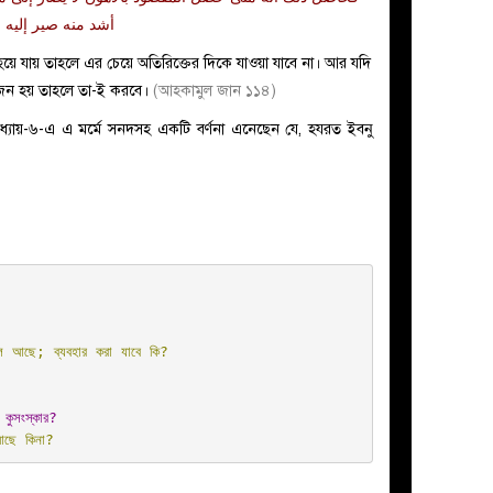
أشد منه صير إليه
িল হয়ে যায় তাহলে এর চেয়ে অতিরিক্তের দিকে যাওয়া যাবে না। আর যদি
য়োজন হয় তাহলে তা-ই করবে।
(আহকামুল জান ১১৪)
ধ্যায়-৬-এ এ মর্মে সনদসহ একটি বর্ণনা এনেছেন যে, হযরত ইবনু
াল আছে; ব্যবহার করা যাবে কি?
ুসংস্কার?
 আছে কিনা?