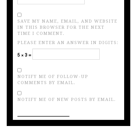
SAVE MY NAME, EMAIL, AND WEBSITE
IN THIS BROWSER FOR THE NEXT
TIME I COMMENT.
PLEASE ENTER AN ANSWER IN DIGITS:
5 × 3 =
NOTIFY ME OF FOLLOW-UP
COMMENTS BY EMAIL.
NOTIFY ME OF NEW POSTS BY EMAIL.