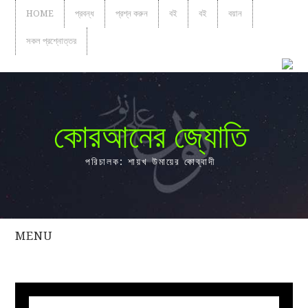
HOME
প্রবন্ধ
প্রশ্ন করুন
বই
বই
বয়ান
সকল প্রশ্নোত্তর
কোরআনের জ্যোতি
পরিচালক: শায়খ উমায়ের কোব্বাদী
MENU
সকল
প্রশ্নোত্তর
প্রবন্ধ