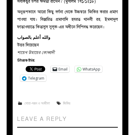
সবকিছুর উপর ক্ষমতা রাখেন।’ (মুসলিম 1য১/১২১৮)
অনুরূপভাবে আরো কিছু বর্ণনা থেকে উচ্চস্বরে জিকির করার প্রমাণ
পাওয়া যায়। বিস্তারিত প্রমাণাদি হযরত থানবী রহ. ইমদাদুল
ফাতাওয়াতে কিতাবুস সুলূক-এর অধীনে লিপিবদ্ধ করেছেন।
والله أعلم بالصواب
উত্তর দিয়েছেন
শায়েখ উমায়ের কোব্বাদী
Share this:
Email
WhatsApp
Telegram
দোয়া-দরূদ ও অজীফা
জিকির
LEAVE A REPLY