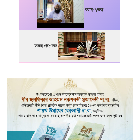
বয়ান-খুতবা
সকল প্রশ্নোত্তর