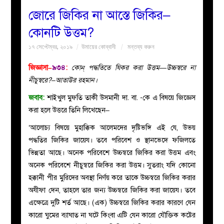
জোরে জিকির না আস্তে জিকির–
বয়ান
কোনটি উত্তম?
১৭ সেপ্টেম্বর, ২০১৯
উমায়ের কোব্বাদী
মন্তব্য করুন
নারীদের
জিজ্ঞাসা–
৯৩৪
:
কোন্ পদ্ধতিতে যিকর করা উত্তম—উচ্চস্বরে না
পাতা
নীচুস্বরে?–আতাউর রহমান।
জবাব:
শাইখুল মুফতি তাকী উসমানী দা. বা. -কে এ বিষয়ে জিজ্ঞেস
ইসলাহী
করা হলে উত্তরে তিনি লিখেছেন–
মজলিস
‘আলোচ্য বিষয়ে মুহাক্কিক আলেমদের দৃষ্টিভঙ্গি এই যে, উভয়
পদ্ধতির জিকির জায়েয। তবে পরিবেশ ও স্থানভেদে ফজিলতে
প্রশ্ন
ভিন্নতা আছে। অনেক পরিবেশে উচ্চস্বরে জিকির করা উত্তম এবং
অনেক পরিবেশে নীচুস্বরে জিকির করা উত্তম। সুতরাং যদি কোনো
করুন
হক্কানী পীর মুরিদের অবস্থা নির্ণয় করে তাকে উচ্চস্বরে জিকির করার
অযীফা দেন, তাহলে তার জন্য উচ্চস্বরে জিকির করা জায়েয। তবে
এক্ষেত্রে দুটি শর্ত আছে। (এক) উচ্চস্বরে জিকির করার কারণে যেন
কারো ঘুমের ব্যাঘাত না ঘটে কিংবা এটি যেন কারো যৌক্তিক কষ্টের