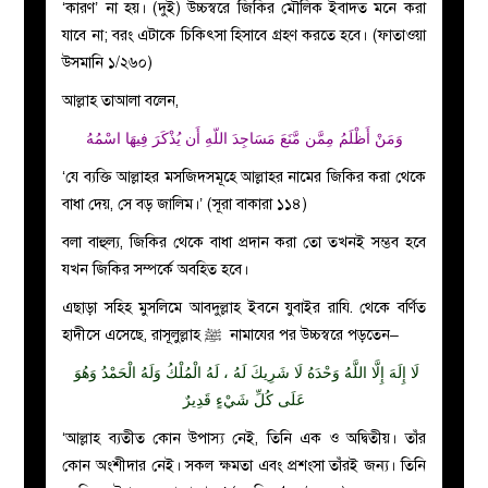
‘কারণ’ না হয়। (দুই) উচ্চস্বরে জিকির মৌলিক ইবাদত মনে করা
যাবে না; বরং এটাকে চিকিৎসা হিসাবে গ্রহণ করতে হবে। (ফাতাওয়া
উসমানি ১/২৬০)
আল্লাহ তাআলা বলেন,
وَمَنْ أَظْلَمُ مِمَّن مَّنَعَ مَسَاجِدَ اللّهِ أَن يُذْكَرَ فِيهَا اسْمُهُ
‘যে ব্যক্তি আল্লাহর মসজিদসমূহে আল্লাহর নামের জিকির করা থেকে
বাধা দেয়, সে বড় জালিম।’ (সূরা বাকারা ১১৪)
বলা বাহুল্য, জিকির থেকে বাধা প্রদান করা তো তখনই সম্ভব হবে
যখন জিকির সম্পর্কে অবহিত হবে।
এছাড়া সহিহ মুসলিমে আবদুল্লাহ ইবনে যুবাইর রাযি. থেকে বর্ণিত
হাদীসে এসেছে, রাসূলুল্লাহ
ﷺ
নামাযের পর উচ্চস্বরে পড়তেন–
لَا إِلَهَ إِلَّا اللَّهُ وَحْدَهُ لَا شَرِيكَ لَهُ ، لَهُ الْمُلْكُ وَلَهُ الْحَمْدُ وَهُوَ
عَلَى كُلِّ شَيْءٍ قَدِيرٌ
‘আল্লাহ ব্যতীত কোন উপাস্য নেই, তিনি এক ও অদ্বিতীয়। তাঁর
কোন অংশীদার নেই। সকল ক্ষমতা এবং প্রশংসা তাঁরই জন্য। তিনি