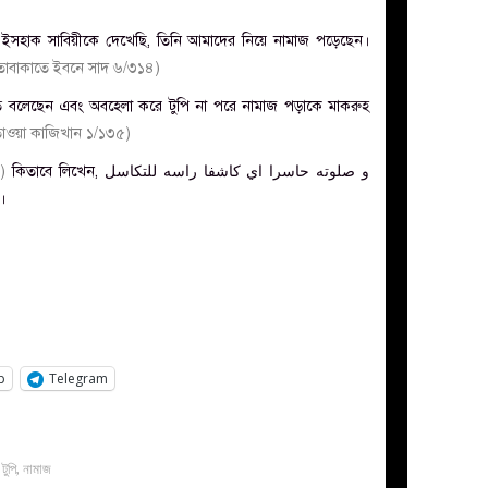
বু ইসহাক সাবিয়ীকে দেখেছি, তিনি আমাদের নিয়ে নামাজ পড়েছেন।
তাবাকাতে ইবনে সাদ ৬/৩১৪)
্নত বলেছেন এবং অবহেলা করে টুপি না পরে নামাজ পড়াকে মাকরুহ
াওয়া কাজিখান ১/১৩৫)
)
কিতাবে লিখেন, و صلوته حاسرا اي كاشفا راسه للتكاسل
।
p
Telegram
টুপি
,
নামাজ