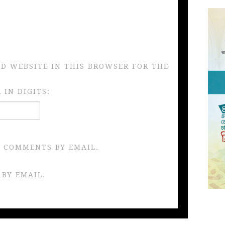
ND WEBSITE IN THIS BROWSER FOR THE
IN DIGITS:
 COMMENTS BY EMAIL.
 BY EMAIL.