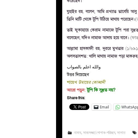
করেছেন।
যুহাইর রহ. বলেন, আমি প্রখ্যাত তাবেয়ি আ
তিনি মাটি থেকে টুপি উঠিয়ে মাথায় পরেছেন।
(
তাই ফুকাহায়ে কেরাম নামাজে টুপি পরা সুন
বলেছেন, যদিও নামাজ আদায় হয়ে যাবে।
(ফাত
আল্লামা হাসকাফী রহ. দুররে মুখতার
(১/৬৯১
অলসতাবশত: খালি মাথায় নামাজ পড়া মাকরুহ
والله اعلم بالصواب
উত্তর দিয়েছেন
শায়েখ
উমায়ের কোব্বাদী
আরো পড়ুন:
টুপি কি সু্ন্নত নয়?
Share this:
Email
WhatsAp
নামায
,
সাজসজ্জা/পোশাক-পরিচ্ছদ
,
সালাত