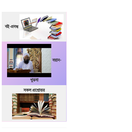
বই-প্রবন্ধ
বয়ান-
খুতবা
সকল প্রশ্নোত্তর