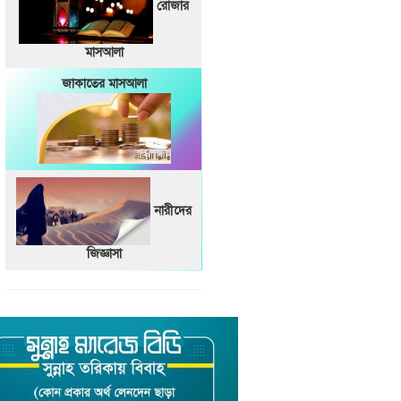
রোজার
মাসআলা
জাকাতের মাসআলা
নারীদের
জিজ্ঞাসা