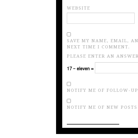
WEBSITE
SAVE MY NAME, EMAIL, A
NEXT TIME I COMMENT.
PLEASE ENTER AN ANSWER 
17 − eleven =
NOTIFY ME OF FOLLOW-UP
NOTIFY ME OF NEW POSTS