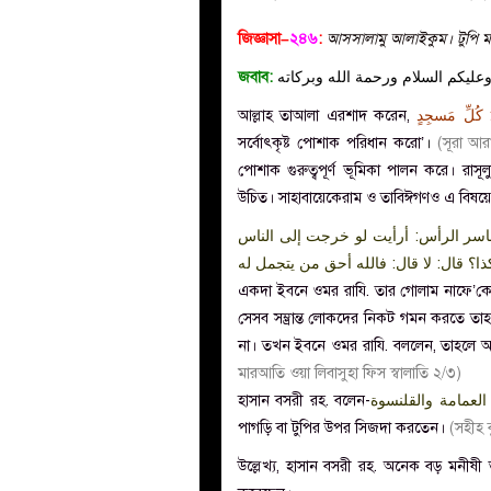
জিজ্ঞাসা–
২৪৬
:
আসসালামু আলাইকুম। টুপি মা
জবাব:
عليكم السلام ورحمة الله وبركاته
আল্লাহ তাআলা এরশাদ করেন,
 كُلِّ مَسجِدٍ
সর্বোৎকৃষ্ট পোশাক পরিধান করো’
।
(সূরা আর
পোশাক গুরুত্বপূর্ণ ভূমিকা পালন করে। রাসূলুল্লাহ ﷺ মাথা ঢেকে নামাজ আদায় করতেন, আমাদে
উচিত। সাহাবায়েকেরাম ও তাবিঈগণও এ বিষয়ে য
حاسر الرأس: أرأيت لو خرجت إلى الناس
؟ قال: لا قال: فالله أحق من يتجمل له
একদা ইবনে ওমর রাযি. তার গোলাম নাফে’কে
সেসব সম্ভ্রান্ত লোকদের নিকট গমন করতে ত
না। তখন ইবনে ওমর রাযি. বললেন, তাহলে আল
মারআতি ওয়া লিবাসুহা ফিস স্বালাতি ২/৩)
হাসান বসরী রহ. বলেন-
لعمامة والقلنسوة
পাগড়ি বা টুপির উপর সিজদা করতেন।
(সহীহ ব
উল্লেখ্য, হাসান বসরী রহ. অনেক বড় মনীষী 