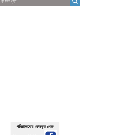
01325466920
1325466920
পরিচালকের ফেসবুক পেজ