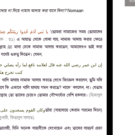
থায় না দিয়ে নামায আদায় করা যাবে কিনা?
Nomaan
و
يا بَني آدَمَ خُذوا زينَتَكُم عِندَ
‘তোমরা নামাজের সময় তোমাদের
াফ : ৩১)
এ আয়াত থেকে বোঝা যায়, নামাজ আদায় করার ক্ষেত্রে
রও তাই করা
থেষ্ট গুরুত্ব দিতেন। যেমন,
إن ابن عمر رضي الله عنه قال لغلامه نافع لما رآه يصلي 
كنت تخرج هكذا
 খালি মাথায় নামাজ আদায় করতে দেখে জিজ্ঞেস করলেন, তুমি যদি
াহলে কি এভাবে খালি মাথায় গমন করতে? নাফে’ বললেন, না। যেতাম
0
্লাহ তো তাদের চেয়েও তোমার সৌন্দর্য্যের বেশি হকদার।
(হিজাবুল
وكان القوم يسجدون على ا
তাঁরা (সাহাবায়ে কেরাম গরমের দিনে)
ুখারী, কিতাবুস সালাত)
তাবেয়ী, যিনি অনেক সাহাবীকে দেখেছেন এবং তাদের সাহচর্য গ্রহণ