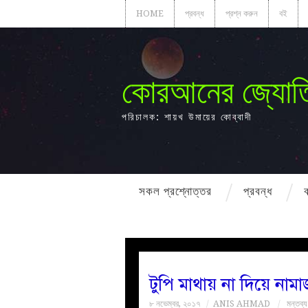
HOME
প্রবন্ধ
প্রশ্ন করুন
বই
কোরআনের জ্যোত
পরিচালক: শায়খ উমায়ের কোব্বাদী
সকল প্রশ্নোত্তর
প্রবন্ধ
টুপি মাথায় না দিয়ে না
৮ নভেম্বর, ২০১৭
ANIS AHMAD
মন্তব্