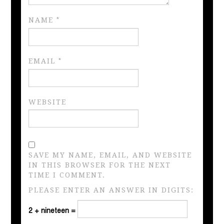
NAME
*
EMAIL
*
WEBSITE
SAVE MY NAME, EMAIL, AND WEBSITE
IN THIS BROWSER FOR THE NEXT
TIME I COMMENT.
PLEASE ENTER AN ANSWER IN DIGITS:
2 + nineteen =