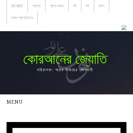
HOME
প্রবন্ধ
প্রশ্ন করুন
বই
বই
বয়ান
সকল প্রশ্নোত্তর
কোরআনের জ্যোতি
পরিচালক: শায়খ উমায়ের কোব্বাদী
MENU
সকল
প্রশ্নোত্তর
প্রবন্ধ