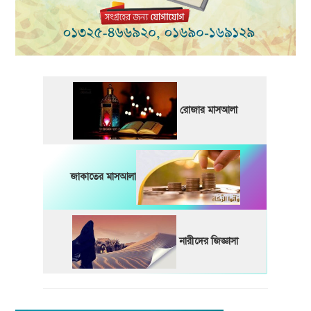
রোজার মাসআলা
জাকাতের মাসআলা
নারীদের জিজ্ঞাসা