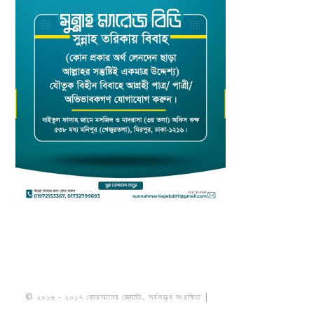
© ২০১৬ - ২০১৭ কোরআনের জ্যোতি. সর্বসত্ত্ব সংরক্ষিত |
মাওলানা উমায়ের কোব্বাদী
নকশবন্দী