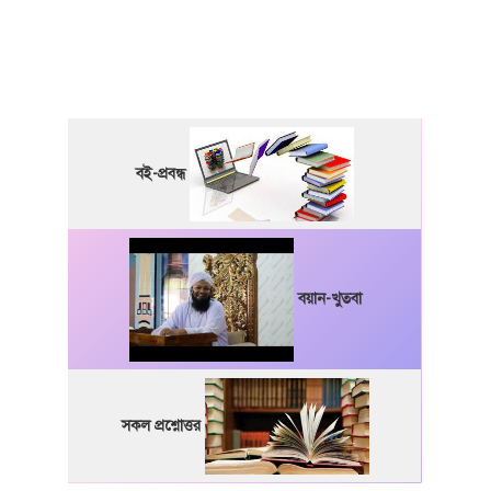
বই-প্রবন্ধ
বয়ান-খুতবা
সকল প্রশ্নোত্তর