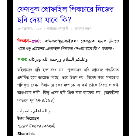
ফেসবুক প্রোফাইল পিকচারে নিজের
বয়ান
ছবি দেয়া যাবে কি?
১৮ অক্টোবর, ২০১৮
উমায়ের কোব্বাদী
মন্তব্য করুন
নারীদের
জিজ্ঞাসা–
৫৬৪
:
আসসালামুয়ালাইকুম। ফেসবুকে মানুষ চিনতে
পাতা
পারে শুধু এইজন্য প্রোফাইল পিক্চার দেওয়া যাবে কি?–ফারুক।
জবাব:
وعليكم السلام ورحمة الله وبركاته
ইসলাহী
মহিলাদের ছবি হলে বৈধ নয়। পুরুষদের ছবি জায়েজ পদ্ধতিতে
মজলিস
প্রদর্শিত হলে জায়েজ আছে। তবে উত্তম নয়। বিশেষ করে সমাজের
পথিকৃত যেমন উলামায়ে কেরামগণকে এ কর্ম থেকে বিরত থাকাই
প্রশ্ন
তাক্বওয়ার দাবী। কিন্তু এসব ছবি প্রিন্ট করা জায়েজ নয়। (তাকমিলা
ফাতহুল মুলহিম-৪/১৬৪)
করুন
والله اعلم بالصواب
উত্তর দিয়েছেন
শায়েখ উমায়ের কোব্বাদী
Share this: