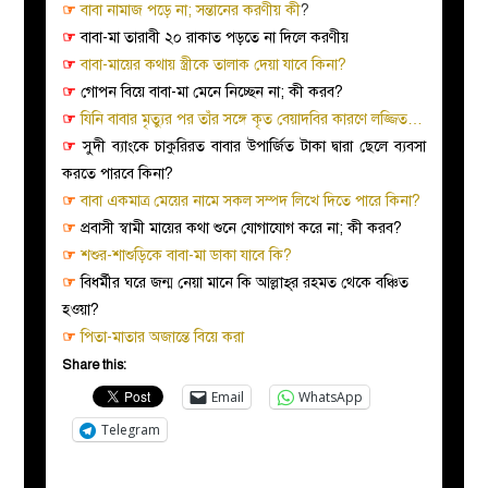
☞
বাবা নামাজ পড়ে না; সন্তানের করণীয় কী
?
☞
বাবা-মা তারাবী ২০ রাকাত পড়তে না দিলে করণীয়
☞
বাবা-মায়ের কথায় স্ত্রীকে তালাক দেয়া যাবে কিনা?
☞
গোপন বিয়ে বাবা-মা মেনে নিচ্ছেন না; কী করব?
☞
যিনি বাবার মৃত্যুর পর তাঁর সঙ্গে কৃত বেয়াদবির কারণে লজ্জিত…
☞
সুদী ব্যাংকে চাকুরিরত বাবার উপার্জিত টাকা দ্বারা ছেলে ব্যবসা
করতে পারবে কিনা?
☞
বাবা একমাত্র মেয়ের নামে সকল সম্পদ লিখে দিতে পারে কিনা?
☞
প্রবাসী স্বামী মায়ের কথা শুনে যোগাযোগ করে না; কী করব?
☞
শশুর-শাশুড়িকে বাবা-মা ডাকা যাবে কি?
☞
বিধর্মীর ঘরে জন্ম নেয়া মানে কি আল্লাহ্‌র রহমত থেকে বঞ্চিত
হওয়া?
☞
পিতা-মাতার অজান্তে বিয়ে করা
Share this:
Email
WhatsApp
Telegram