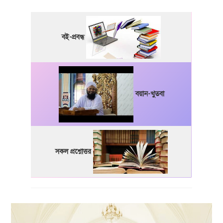
বই-প্রবন্ধ
বয়ান-খুতবা
সকল প্রশ্নোত্তর