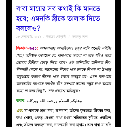
বাবা-মায়ের সব কথাই কি মানতে
বয়ান
হবে; এমনকি স্ত্রীকে তালাক দিতে
বললেও?
নারীদের
১৮ ফেব্রুয়ারি, ২০১৯
উমায়ের কোব্বাদী
মন্তব্য করুন
পাতা
জিজ্ঞাসা–
৬৫১
:
আসসালামু আলাইকুম। হুজুর,আমি শুনেছি নবীজি
(সা:) অসিয়ত করেছেন যে, বাবা-মা’র অবাধ্য না হতে যদিও তারা
ইসলাহী
তোমার বিবিকে ছেড়ে দিতে বলে। এই হাদিসটির হাকিকত কি?
দীনদারী বোঝে না, সন্তানদের দীনের পথে চলতে শিখায় না উপরন্তু
মজলিস
অবুঝতার কারণে দীনের পথে চললে অসন্তুষ্ট হয়- এমন বাবা-মার
তাবেদারির ব্যাপারে করণীয় কী? অবশ্যই তাদের সন্তুষ্ট রাখা আমার
প্রশ্ন
কাম্য না অন্য কিছু?।–নাম প্রকাশে অনিচ্ছুক।
করুন
জবাব:
وعليكم السلام ورحمة الله وبركاته
এক.
মা-বাবাকে শ্রদ্ধা করা, ভালবাসা, তাঁদের কৃতজ্ঞতা স্বীকার করা,
কথা শোনা, গুরুত্ব দেওয়া, বাধ্য হওয়া শরিয়তের দৃষ্টিতে ওয়াজিব
এবং তাঁদের অবহেলা করা, নাফরমানি করা হারাম। তবে বাবা-মা যদি