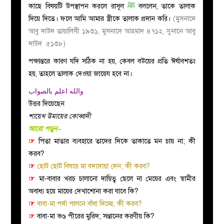
কাছে বিষয়টি উপস্থাপন করলে রাসূল
ﷺ
বললেন, তাকে তালাক
দিয়ে দিতে। ফলে আমি আমার স্ত্রীকে তালাক প্রদান করি।
(মুসনাদে
আবু দাউদ তায়ালিসী ১৯৩১, মুসনাদে আহমাদ ৪৭১২, সুনানে আবু
দাউদ ৫১৩৮)
পক্ষান্তরে কারণ যদি সঠিক না হয়, কেবল বউয়ের প্রতি ঈর্ষাবশতঃ
হয়, তাহলে তালাক দেওয়া জায়েয হবে না।
والله اعلم بالصواب
উত্তর দিয়েছেন
শায়েখ উমায়ের কোব্বাদী
আরো পড়ুন–
☞
পিতা মাতার ব্যবহারে তাদের দিকে তাকাতে মন চায় না; কী
করব?
☞
ছোট ছোট বিষয়ে মা বদদোয়া দেন; কী করব?
☞
মা-বাবার খরচ চালানো দায়িত্ব ছেলে না মেয়ের এবং স্বামীর
অবাধ্য হয়ে মায়ের দেখাশোনা করা যাবে কি?
☞
বাবা-মা পর্দা পালনে বাঁধা দিচ্ছে; কী করব?
☞
বাবা-মা ভণ্ড পীরের মুরিদ; সন্তানের করণীয় কি?