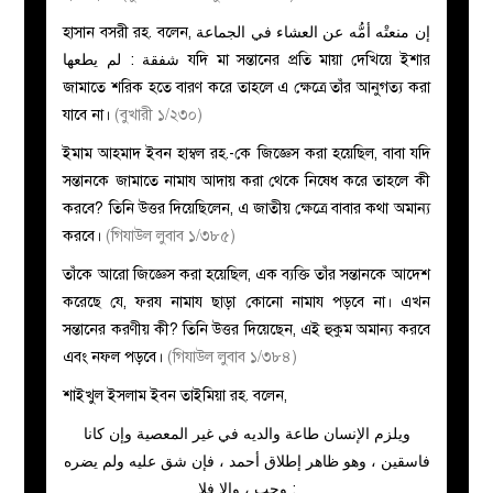
হাসান বসরী রহ. বলেন, إن منعتْه أمُّه عن العشاء في الجماعة
شفقة : لم يطعها যদি মা সন্তানের প্রতি মায়া দেখিয়ে ইশার
জামাতে শরিক হতে বারণ করে তাহলে এ ক্ষেত্রে তাঁর আনুগত্য করা
যাবে না।
(বুখারী ১/২৩০)
ইমাম আহমাদ ইবন হাম্বল রহ.-কে জিজ্ঞেস করা হয়েছিল, বাবা যদি
সন্তানকে জামাতে নামায আদায় করা থেকে নিষেধ করে তাহলে কী
করবে? তিনি উত্তর দিয়েছিলেন, এ জাতীয় ক্ষেত্রে বাবার কথা অমান্য
করবে।
(গিযাউল লুবাব ১/৩৮৫)
তাঁকে আরো জিজ্ঞেস করা হয়েছিল, এক ব্যক্তি তাঁর সন্তানকে আদেশ
করেছে যে, ফরয নামায ছাড়া কোনো নামায পড়বে না। এখন
সন্তানের করণীয় কী? তিনি উত্তর দিয়েছেন, এই হুকুম অমান্য করবে
এবং নফল পড়বে।
(গিযাউল লুবাব ১/৩৮৪)
শাইখুল ইসলাম ইবন তাইমিয়া রহ. বলেন,
ويلزم الإنسان طاعة والديه في غير المعصية وإن كانا
فاسقين ، وهو ظاهر إطلاق أحمد ، فإن شق عليه ولم يضره
: وجب ، وإلا فلا