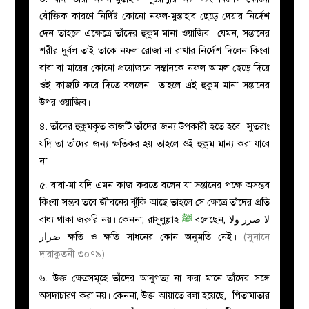
যৌক্তিক কারণে নির্দিষ্ট কোনো নফল-মুস্তাহাব ছেড়ে দেয়ার নির্দেশ
দেন তাহলে এক্ষেত্রে তাঁদের হুকুম মানা ওয়াজিব। যেমন, সন্তানের
শরীর দুর্বল তাই তাকে নফল রোজা না রাখার নির্দেশ দিলেন কিংবা
বাবা বা মায়ের কোনো প্রয়োজনে সন্তানকে নফল আমল ছেড়ে দিয়ে
ওই কাজটি করে দিতে বললেন– তাহলে এই হুকুম মানা সন্তানের
উপর ওয়াজিব।
৪. তাঁদের হুকুমকৃত কাজটি তাঁদের জন্য উপকারী হতে হবে। সুতরাং
যদি তা তাঁদের জন্য ক্ষতিকর হয় তাহলে ওই হুকুম মান্য করা যাবে
না।
৫. বাবা-মা যদি এমন কাজ করতে বলেন যা সন্তানের পক্ষে অসম্ভব
কিংবা সম্ভব তবে জীবনের ঝুঁকি আছে তাহলে সে ক্ষেত্রে তাঁদের প্রতি
বাধ্য থাকা জরুরি নয়। কেননা,
রাসূলুল্লাহ
ﷺ
বলেছেন, لا ضرر ولا
ضرار ক্ষতি ও ক্ষতি সাধনের কোন অনুমতি নেই।
(সুনানে
দারাকুতনী ৩০৭৯)
৬. উক্ত ক্ষেত্রসমূহে তাঁদের আনুগত্য না করা মানে তাঁদের সঙ্গে
অসদাচারণ করা নয়। কেননা, উক্ত আয়াতে বলা হয়েছে, পিতামাতার