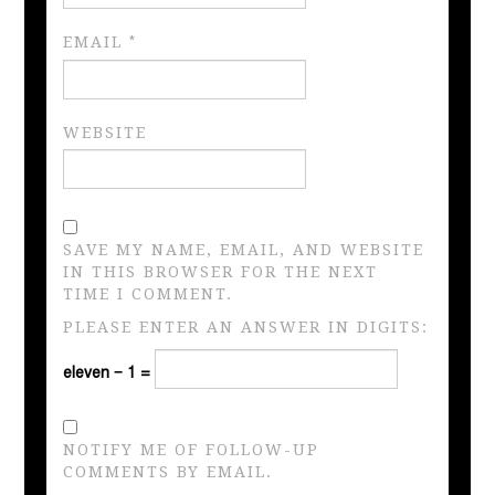
EMAIL
*
WEBSITE
SAVE MY NAME, EMAIL, AND WEBSITE
IN THIS BROWSER FOR THE NEXT
TIME I COMMENT.
PLEASE ENTER AN ANSWER IN DIGITS:
eleven − 1 =
NOTIFY ME OF FOLLOW-UP
COMMENTS BY EMAIL.