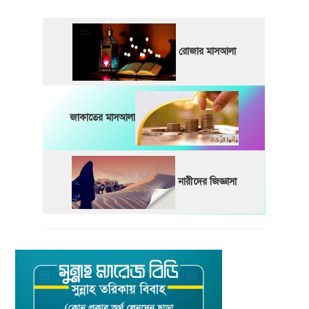
রোজার মাসআলা
জাকাতের মাসআলা
নারীদের জিজ্ঞাসা