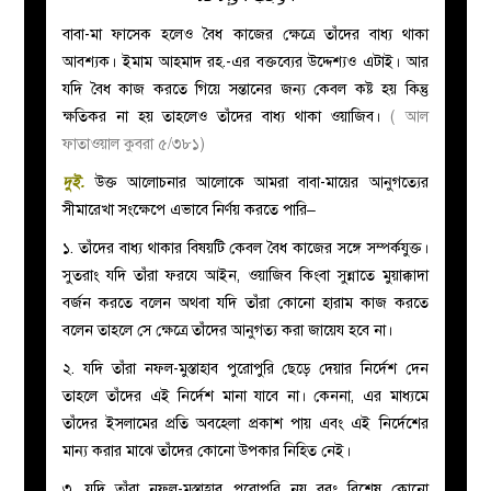
বাবা-মা ফাসেক হলেও বৈধ কাজের ক্ষেত্রে তাঁদের বাধ্য থাকা
আবশ্যক। ইমাম আহমাদ রহ.-এর বক্তব্যের উদ্দেশ্যও এটাই। আর
যদি বৈধ কাজ করতে গিয়ে সন্তানের জন্য কেবল কষ্ট হয় কিন্তু
ক্ষতিকর না হয় তাহলেও তাঁদের বাধ্য থাকা ওয়াজিব।
( আল
ফাতাওয়াল কুবরা ৫/৩৮১)
দুই.
উক্ত আলোচনার আলোকে আমরা বাবা-মায়ের আনুগত্যের
সীমারেখা সংক্ষেপে এভাবে নির্ণয় করতে পারি–
১. তাঁদের বাধ্য থাকার বিষয়টি কেবল বৈধ কাজের সঙ্গে সম্পর্কযুক্ত।
সুতরাং যদি তাঁরা ফরযে আইন, ওয়াজিব কিংবা সুন্নাতে মুয়াক্কাদা
বর্জন করতে বলেন অথবা যদি তাঁরা কোনো হারাম কাজ করতে
বলেন তাহলে সে ক্ষেত্রে তাঁদের আনুগত্য করা জায়েয হবে না।
২. যদি তাঁরা নফল-মুস্তাহাব পুরোপুরি ছেড়ে দেয়ার নির্দেশ দেন
তাহলে তাঁদের এই নির্দেশ মানা যাবে না। কেননা, এর মাধ্যমে
তাঁদের ইসলামের প্রতি অবহেলা প্রকাশ পায় এবং এই নির্দেশের
মান্য করার মাঝে তাঁদের কোনো উপকার নিহিত নেই।
৩. যদি তাঁরা নফল-মুস্তাহাব পুরোপুরি নয় বরং বিশেষ কোনো