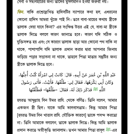
সেবা ও সদ্ব্যবহারের জন্য তাঁদের মুসলমানও হওয়া জরুরী নয়।
তিন
.
বাকি প্রশ্নেল্লেখিত হাদিসটির ব্যাপারে কথা হল, এধরনের
কোনো হাদিস আমরা খুঁজে পাই নি। তবে বাবা-মায়ের কথায় স্ত্রীকে
তালাক দেয়া যাবে কিনা? এর সংক্ষিপ্ত উত্তর এই যে, বাবা-মা স্ত্রীকে
তালাক দিতে বললে কারণ জানতে হবে। কারণ যদি সঠিক ও
যুক্তিসঙ্গত হয় এবং সে কারণে তালাক ছাড়া আর কোনো পথ বাকি না
থাকে, পাশাপাশি যদি তালাক প্রদান করার দ্বারা আপনার জিনায়
জড়িয়ে পড়ার সম্ভাবনা না থাকে, তাহলে পিতা মাতার সন্তুষ্টির জন্য
স্ত্রীকে তালাক দিতে হবে।
عَبْدِ اللَّهِ بْنِ عُمَرَ عَنْ أَبِيهِ، قَالَ: كَانَتْ لِي امْرَأَةٌ كُنْتُ أُحِبُّهَا،
وَكَانَ أَبِي يَكْرَهُهَا، فَقَالَ لِي: طَلِّقْهَا، فَأَبَيْتُ، فَأَتَى رَسُولَ
اللَّهِ
ﷺ
فَذَكَرَ ذَلِكَ لَهُ، فَقَالَ: «طَلِّقْهَا» فَطَلَّقْتُهَا
হযরত আব্দুল্লাহ বিন উমর রাযি. থেকে বর্ণিত। তিনি বলেন, আমার
একজন স্ত্রী ছিল। যাকে আমি ভালবাসতাম। কিন্তু আমার পিতা
[হযরত উমর বিন খাত্তাব রাযি. যৌক্তিক কারণে] তাকে পসন্দ করতো
না। তিনি আমাকে বললেন, তাকে তালাক দিতে। কিন্তু আমি তালাক
প্রদান করতে অস্বীকৃতি জানালাম। তখন আমার পিতা রাসূল
ﷺ
-এর