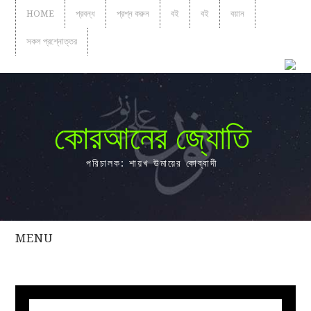
HOME
প্রবন্ধ
প্রশ্ন করুন
বই
বই
বয়ান
সকল প্রশ্নোত্তর
কোরআনের জ্যোতি
পরিচালক: শায়খ উমায়ের কোব্বাদী
MENU
সকল
প্রশ্নোত্তর
প্রবন্ধ