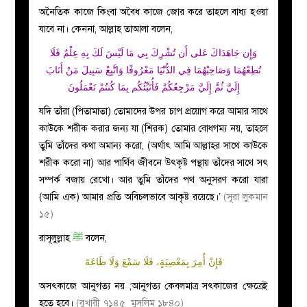
অনৈতিক কাজে কিংবা অবৈধ কাজে জোর করে তাহলে বাধ্য হওয়া
যাবে না। কেননা, আল্লাহ তাআলা বলেন,
وَإِن جَاهَدَاكَ عَلى أَن تُشْرِكَ بِي مَا لَيْسَ لَكَ بِهِ عِلْمٌ فَلَا
تُطِعْهُمَا وَصَاحِبْهُمَا فِي الدُّنْيَا مَعْرُوفًا وَاتَّبِعْ سَبِيلَ مَنْ أَنَابَ
إِلَيَّ ثُمَّ إِلَيَّ مَرْجِعُكُمْ فَأُنَبِّئُكُم بِمَا كُنتُمْ تَعْمَلُونَ
যদি তাঁরা (পিতামাতা) তোমাদের উপর চাপ প্রয়োগ করে আমার সাথে
কাউকে শরীক করার জন্য যা (শিরক) তোমার বোধগম্য নয়, তাহলে
তুমি তাঁদের কথা অমান্য করো, (অর্থাৎ আমি আল্লাহর সাথে কাউকে
শরীক করো না) আর পার্থিব জীবনে উৎকৃষ্ট পন্থায় তাঁদের সাথে সৎ
সম্পর্ক বজায় রেখো। আর তুমি তাঁদের পথ অনুসরণ করো যারা
(আমি এক) আমার প্রতি অবিচলভাবে আকৃষ্ট রয়েছে।’
(সূরা লুকমান
১৫)
রাসূলুল্লাহ
ﷺ
বলেন,
فَإِنْ أُمِرَ بِمَعْصِيَةٍ، فَلَا سَمْعَ وَلَا طَاعَةَ
অসৎকাজে আনুগত্য নয় ;আনুগত্য কেবলমাত্র সৎকাজের ক্ষেত্রেই
হতে হবে।
(বুখারী ৭১৪৫ মুসলিম ১৮৪০)