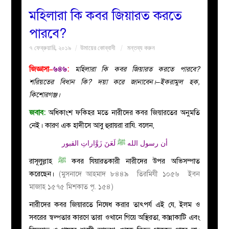
মহিলারা কি কবর জিয়ারত করতে
বয়ান
পারবে?
৭ ফেব্রুয়ারি, ২০১৯
উমায়ের কোব্বাদী
মন্তব্য করুন
নারীদের
জিজ্ঞাসা–
৬৪৬
:
মহিলারা কি কবর জিয়ারত করতে পারবে?
পাতা
শরিয়তের বিধান কি? দয়া করে জানাবেন।–ইকরামুল হক,
কিশোরগঞ্জ।
ইসলাহী
জবাব:
অধিকাংশ ফকিহর মতে নারীদের কবর জিয়ারতের অনুমতি
নেই। কারণ এক হাদীসে আবু হুরায়রা রাযি. বলেন,
মজলিস
أن رسول الله
ﷺ
لَعَنَ زَوَّاراتِ القبور
প্রশ্ন
রাসূলুল্লাহ
ﷺ
কবর যিয়ারতকারী নারীদের উপর অভিসম্পাত
করেছেন।
(মুসনাদে আহমাদ ৮৪৪৯ তিরমিযী ১০৫৬ ইবন
করুন
মাজাহ ১৫৭৫ মিশকাত পৃ. ১৫৪)
নারীদের কবর জিয়ারতে নিষেধ করার তাৎপর্য এই যে, ইলম ও
সবরের স্বল্পতার কারণে তারা ওখানে গিয়ে অস্থিরতা, কান্নাকাটি এবং