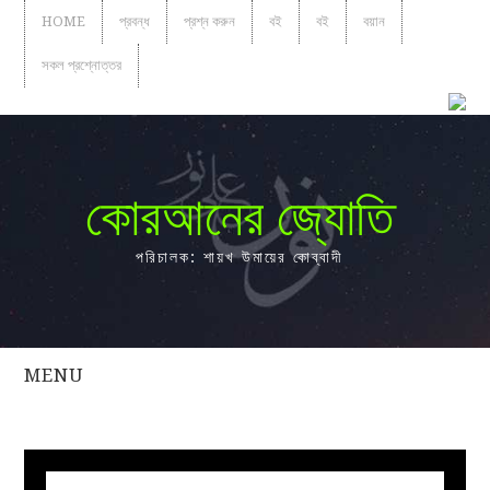
HOME
প্রবন্ধ
প্রশ্ন করুন
বই
বই
বয়ান
সকল প্রশ্নোত্তর
কোরআনের জ্যোতি
পরিচালক: শায়খ উমায়ের কোব্বাদী
MENU
সকল
প্রশ্নোত্তর
প্রবন্ধ