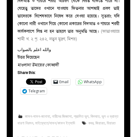
বিদআত ও গায়রে শরয়ী আচরণ থেকে বিরত থাকতে পারে না।
যেহেতু তাদের ওখানে যাওয়ায় ফিতনার আশঙ্কাই প্রবল তাই
তাদেরকে বিশেষভাবে নিষেধ করে দেওয়া হয়েছে। সুতরাং যদি
কোনো নারী ওখানে গিয়ে কোনো প্রকারের বিদআত ও গায়রে শরয়ী
কার্যকলাপে লিপ্ত না হন তাহলে তার অনুমতি আছে।
(ফাতাওয়ায়ে
শামী খ. ২ পৃ. ২৪২, নতুন মুদ্রণ, মিশর)
والله اعلم بالصواب
উত্তর দিয়েছেন
মাওলানা উমায়ের কোব্বাদী
Share this:
Email
WhatsApp
Telegram
কাফন-দাফন-জানাযা
,
নারীদের জিজ্ঞাসা
,
প্রচলিত ভুল
,
বিদআত
,
ভুল ও ভ্রান্ত
ধারণা নিরসন
,
মাইয়্যেতে/দাফন/কাফন ইত্যাদি
কবর
,
জিয়ারত
,
যিয়ারত