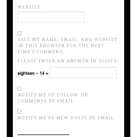
WEBSITE
SAVE MY NAME, EMAIL, AND WEBSITE
IN THIS BROWSER FOR THE NEXT
TIME I COMMENT.
PLEASE ENTER AN ANSWER IN DIGITS:
eighteen − 14 =
NOTIFY ME OF FOLLOW-UP
COMMENTS BY EMAIL.
NOTIFY ME OF NEW POSTS BY EMAIL.