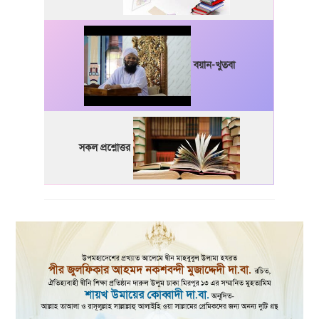
বয়ান-খুতবা
সকল প্রশ্নোত্তর