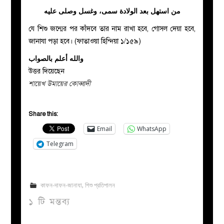
من استهل بعد الولادة سمى، وغسل وصلى عليه
যে শিশু জন্মের পর কাঁদবে তার নাম রাখা হবে, গোসল দেয়া হবে,
জানাযা পড়া হবে। (ফাতাওয়া হিন্দিয়া ১/১৫৯)
والله أعلم بالصواب
উত্তর দিয়েছেন
শায়েখ উমায়ের কোব্বাদী
Share this:
Email
WhatsApp
Telegram
কাফন-দাফন-জানাযা
,
শিশু প্রতিপালন
১ টি মন্তব্য