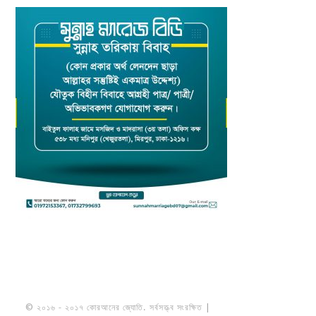
© ২০১৬ - ২০১৭ কোরআনের জ্যোতি. সর্বসত্ত্ব সংরক্ষিত |
মাওলানা উমায়ের কোব্বাদী