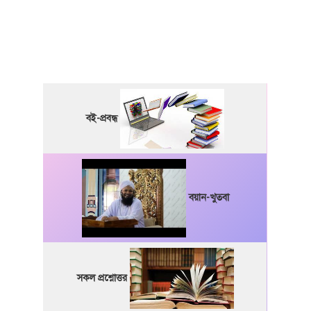
বই-প্রবন্ধ
বয়ান-খুতবা
সকল প্রশ্নোত্তর