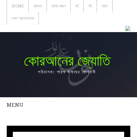
HOME
প্রবন্ধ
প্রশ্ন করুন
বই
বই
বয়ান
সকল প্রশ্নোত্তর
কোরআনের জ্যোতি
পরিচালক: শায়খ উমায়ের কোব্বাদী
MENU
সকল
প্রশ্নোত্তর
প্রবন্ধ