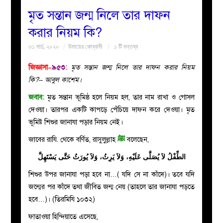
মৃত সন্তান জন্ম নিলে তার দাফন
বয়ান
করার নিয়ম কি?
৩১ মার্চ, ২০২০
উমায়ের কোব্বাদী
১ টি মন্তব্য
নারীদের
জিজ্ঞাসা–
৯৫৩
:
মৃত সন্তান জন্ম নিলে তার দাফন করার নিয়ম
পাতা
কি?– আবুল কাশেম।
জবাব:
মৃত সন্তান ভূমিষ্ঠ হলে নিয়ম হল, তার নাম রাখা ও গোসল
ইসলাহী
দেওয়া। তারপর একটি কাপড়ে পেঁচিয়ে দাফন করে দেওয়া। মৃত
ভূমিষ্ট শিশুর জানাযা পড়ার নিয়ম নেই।
মজলিস
জাবের রাযি. থেকে বর্ণিত, রাসুলুল্লাহ
ﷺ
বলেছেন,
প্রশ্ন
الطِّفْلُ لاَ يُصَلَّى عَلَيْه
ِ، وَلاَ يَرِثُ، وَلاَ يُورَثُ حَتَّى يَسْتَهِلَّ
করুন
শিশুর উপর জানাযা পড়া হবে না…( যদি সে না কাঁদে)। তবে যদি
জন্মের পর কাঁদে তথা জীবিত জন্ম নেয় (তাহলে তার জানাযা পড়তে
হবে…)। (তিরমিযি ১০৩২)
ফাতাওয়া হিন্দিয়াতে এসেছে,