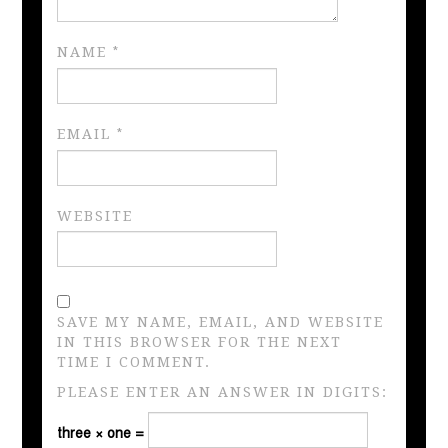
NAME
*
EMAIL
*
WEBSITE
SAVE MY NAME, EMAIL, AND WEBSITE
IN THIS BROWSER FOR THE NEXT
TIME I COMMENT.
PLEASE ENTER AN ANSWER IN DIGITS:
three × one =