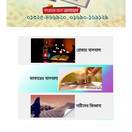
রোজার মাসআলা
জাকাতের মাসআলা
নারীদের জিজ্ঞাসা