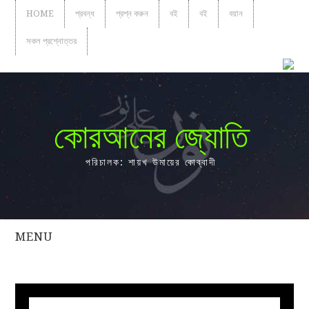
HOME
প্রবন্ধ
প্রশ্ন করুন
বই
বই
বয়ান
সকল প্রশ্নোত্তর
কোরআনের জ্যোতি
পরিচালক: শায়খ উমায়ের কোব্বাদী
MENU
সকল
প্রশ্নোত্তর
প্রবন্ধ