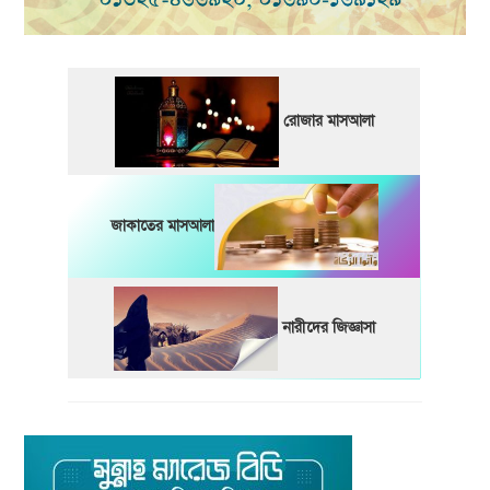
রোজার মাসআলা
জাকাতের মাসআলা
নারীদের জিজ্ঞাসা