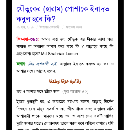
যৌতুকের (হারাম) পোশাকে ইবাদত
বয়ান
কবুল হবে কি?
২৯ জুন, ২০১৮
উমায়ের কোব্বাদী
মন্তব্য করুন
নারীদের
জিজ্ঞাসা–
৩৯৫
:
আমার প্রশ্ন হল, যৌতুক এর টাকার জামা পরে
পাতা
নামাজ বা অন্যান্য আমাল করা যাবে কি ? আল্লাহর কাছে কি
গ্রহণযোগ্য হবে? Md Shahriair Lemon
ইসলাহী
জবাব:
প্রিয় প্রশ্নকারী ভাই,
আল্লাহর ইবাদত করতে হয় ভয় ও
আশার সঙ্গে। আল্লাহ বলেন,
মজলিস
وَادْعُوهُ خَوْفًا وَطَمَعًا
প্রশ্ন
ভয় ও আশার সঙ্গে তাঁকে ডাক।
(সূরা আ’রাফ ৫৫)
করুন
ইমাম কুরতুবী রহ. এ আয়াতের ব্যাখ্যায় বলেন, আল্লাহ নির্দেশ
দিচ্ছেন যেন মানুষ সতর্ক থাকে, ভীত থাকে এবং আল্লাহর প্রতি
আশাবাদী থাকে। মানুষের মধ্যে ভয় ও আশা যেন একটি পাখির
দুটো ডানার মতো। যে ডানাদ্বয় তাকে সরল পথে অবিচল রাখবে। যদি