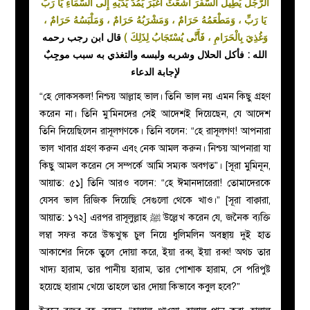
الرَّجُلَ يُطِيلُ السَّفَرَ أَشْعَثَ أَغْبَرَ يَمُدُّ يَدَيْهِ إِلَى السَّمَاءِ يَا رَبِّ
يَا رَبِّ ، وَمَطْعَمُهُ حَرَامٌ ، وَمَشْرَبُهُ حَرَامٌ ، وَمَلْبَسُهُ حَرَامٌ ،
قال ابن رجب رحمه
وَغُذِيَ بِالْحَرَامِ ، فَأَنَّى يُسْتَجَابُ لِذَلِكَ )
الله : فأكل الحلال وشربه ولبسه والتغذي به سبب موجِبٌ
لإجابة الدعاء
“হে লোকসকল! নিশ্চয় আল্লাহ ভাল। তিনি ভাল নয় এমন কিছু গ্রহণ
করেন না। তিনি মু’মিনদের সেই আদেশই দিয়েছেন, যে আদেশ
তিনি দিয়েছিলেন রাসূলগণকে।
তিনি বলেন: “হে রাসূলগণ! আপনারা
ভাল খাবার গ্রহণ করুন এবং নেক আমল করুন। নিশ্চয় আপনারা যা
কিছু আমল করেন সে সম্পর্কে আমি সম্যক অবগত”। [সূরা মুমিনূন,
আয়াত: ৫১] তিনি আরও বলেন: “হে ঈমানদারেরা! তোমাদেরকে
যেসব ভাল রিজিক দিয়েছি সেগুলো থেকে খাও।” [সূরা বাক্বারা,
আয়াত: ১৭২] এরপর রাসূলুল্লাহ ﷺ উল্লেখ করেন যে, জনৈক ব্যক্তি
লম্বা সফর করে উস্কখুস্ক চুল নিয়ে ধুলিমলিন অবস্থায় দুই হাত
আকাশের দিকে তুলে দোয়া করে, ইয়া রব্ব, ইয়া রব্ব! অথচ তার
খাদ্য হারাম, তার পানীয় হারাম, তার পোশাক হারাম, সে পরিপুষ্ট
হয়েছে হারাম খেয়ে তাহলে তার দোয়া কিভাবে কবুল হবে?”