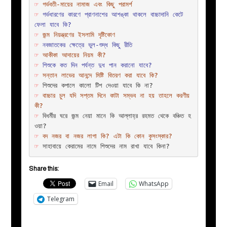
☞
গর্ভবতী-মায়ের নামাজ এবং কিছু পরামর্শ
☞
গর্ভধারণের কারণে প্রাণনাশের আশঙ্কা থাকলে বাচ্চাদানি কেটে 
ফেলা যাবে কি?
☞
জন্ম নিয়ন্ত্রণের ইসলামি দৃষ্টিকোণ
☞
নবজাতকের ক্ষেত্রে ভুল-শুদ্ধ কিছু রীতি 
☞
আকীকা আদায়ের নিয়ম কী?
☞
শিশুকে কত দিন পর্যন্ত দুধ পান করানো যাবে?
☞
সন্তান লাভের আনন্দে মিষ্টি বিতরণ করা যাবে কি?
☞
শিশুদের কপালে কালো টিপ দেওয়া যাবে কি না?
☞
বাচ্চার চুল যদি সপ্তম দিনে কাটা সম্ভব না হয় তাহলে করণীয় 
কী?
☞
 বিধর্মীর ঘরে জন্ম নেয়া মানে কি আল্লাহ্‌র রহমত থেকে বঞ্চিত হ
ওয়া?
☞
বদ নজর বা নজর লাগা কি? এটা কি কোন কুসংস্কার?
☞
সাহাবায়ে কেরামের নামে শিশুদের নাম রাখা যাবে কিনা?
Share this:
Email
WhatsApp
Telegram