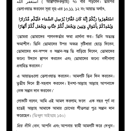
أستغفر الله ( আস্তাগফিরুল্লাহ) ৭০ বার পড়বেন। তারপর
তেলাওয়াত করবেন সূরা নূহ-এর ১০,১১, ১২ নং আয়াত অর্থাৎ,
اسْتَغْفِرُوا رَبَّكُمْ إِنَّهُ كَانَ غَفَّارًا يُرْسِلِ السَّمَاء عَلَيْكُم مِّدْرَارًا
وَيُمْدِدْكُمْ بِأَمْوَالٍ وَبَنِينَ وَيَجْعَل لَّكُمْ جَنَّاتٍ وَيَجْعَل لَّكُمْ أَنْهَارًا
‘তোমরা তোমাদের পালনকর্তার ক্ষমা প্রার্থনা কর। তিনি অত্যন্ত
ক্ষমাশীল। তিনি তোমাদের উপর অজস্র বৃষ্টিধারা ছেড়ে দিবেন,
তোমাদের ধন-সম্পদ ও সন্তান-সন্ত তি বাড়িয়ে দিবেন, তোমাদের
জন্যে উদ্যান স্থাপন করবেন এবং তোমাদের জন্যে নদীনালা
প্রবাহিত করবেন।’
এ আয়াতগুলো তেলাওয়াত করবেন। আমলটি তিন দিন করবেন।
তৃতীয় দিনে স্ত্রী-সহবাস করবেন। ইনশা-আল্লাহ আল্লাহ আপনাকে
নেক সন্তান দান করবেন।’
লোকটি বলেন, আমি এই আমল করলাম, ফলে এক বছর পূর্ণ না
হতেই আল্লাহ আমাকে আমার চোখের শীতলতা পুত্র সন্তান দান
করেছেন।
(তিব্বুল আইম্মাহ ১৩০)
প্
রিয় দীনি বোন,
আপনি এবং আপনার স্বামী আমলটি করে দেখুন।