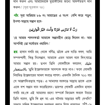
দান করুন এবং আমাদেরকে মুত্তাকীদের জন্যে আদর্শস্বরূপ দান
করুন।’
(সূরা ফুরকান ৭৪)
পাঁচ
.
সূরা আম্বিয়ার ৮৯ নং আয়াতের এ অংশ বেশি করে পড়ুন;
ইনশা-আল্লাহ সন্তান হবে-
رَبِّ لَا تَذَرْنِي فَرْدًا وَأَنتَ خَيْرُ الْوَارِثِينَ
‘হে আমার পালনকর্তা আমাকে সন্তানহীন ছেড়ে দিবেন না। আর
আপনিই তো সর্বোত্তম ওয়ারিস।’
ছয়
.
হাসান বসরি রহ. থেকে বর্ণিত, তাঁকে এক ব্যক্তি বলল, আমি
সম্পদশালী, কিন্তু নিঃসন্তান, আমাকে এমন আমল বলে দিন,যাতে
আমার সন্তান হয়। তখন তিনি লোকটিকে বললেন,
عليك
بالاستغفار
‘তুমি ইস্তেগফারকে আবশ্যক করে নাও।’ ফলে লোকটি
নিয়মিত ইস্তেফারের আমল করতে লাগল। এমনকি দৈনিক ৭০০ বার
সে আস্তাগফিরুল্লাহ পড়ত। এ আমলের বরকতে আল্লাহ তাকে একে
একে দশ সন্তান দান করেছিলেন। তারপর লোকটি একদিন হাসান
বসরি রহ.কে এই আমলের রহস্য সম্পর্কে জিজ্ঞেস করলে উত্তরে
তিনি বলেন, তুমি কি হুদ আ.-এর ঘটনায় আল্লাহর বাণী দেখনি?
আল্লাহ অধিক ইস্তেফারের ফলাফল বলতে গিয়ে বলেছেন,
وَيَزِدْكُمْ