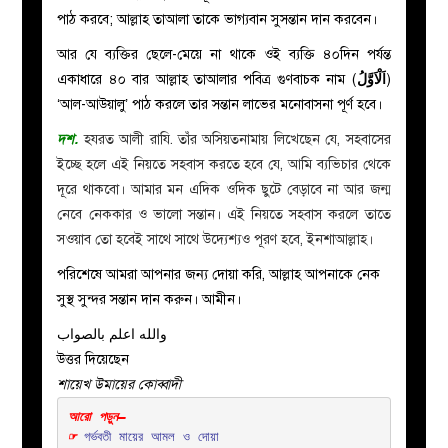
পাঠ করবে; আল্লাহ তাআলা তাকে ভাগ্যবান সুসন্তান দান করবেন।
আর যে ব্যক্তির ছেলে-মেয়ে না থাকে ওই ব্যক্তি ৪০দিন পর্যন্ত
একাধারে ৪০ বার আল্লাহ তাআলার পবিত্র গুণবাচক নাম (
اَلْاَوَّلُ
)
‘আল-আউয়ালু’ পাঠ করলে তার সন্তান লাভের মনোবাসনা পূর্ণ হবে।
দশ
.
হযরত আলী রাযি. তাঁর অসিয়তনামায় লিখেছেন যে, সহবাসের
ইচ্ছে হলে এই নিয়তে সহবাস করতে হবে যে, আমি ব্যভিচার থেকে
দূরে থাকবো। আমার মন এদিক ওদিক ছুটে বেড়াবে না আর জন্ম
নেবে নেককার ও ভালো সন্তান। এই নিয়তে সহবাস করলে তাতে
সওয়াব তো হবেই সাথে সাথে উদ্যেশ্যও পূরণ হবে, ইনশাআল্লাহ।
পরিশেষে আমরা আপনার জন্য দোয়া করি, আল্লাহ আপনাকে নেক
সুস্থ সুন্দর সন্তান দান করুন। আমীন।
والله اعلم بالصواب
উত্তর দিয়েছেন
শায়েখ উমায়ের কোব্বাদী
আরো পড়ুন–
☞ 
গর্ভবতী মায়ের আমল ও দোয়া