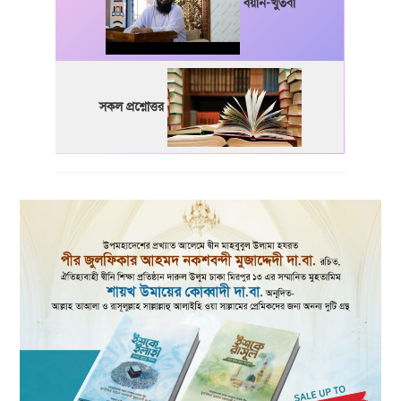
বয়ান-খুতবা
সকল প্রশ্নোত্তর