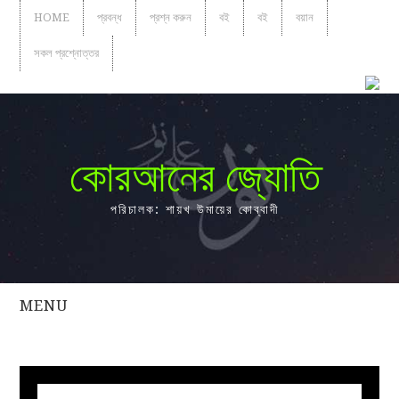
HOME
প্রবন্ধ
প্রশ্ন করুন
বই
বই
বয়ান
সকল প্রশ্নোত্তর
কোরআনের জ্যোতি
পরিচালক: শায়খ উমায়ের কোব্বাদী
MENU
সকল
প্রশ্নোত্তর
প্রবন্ধ