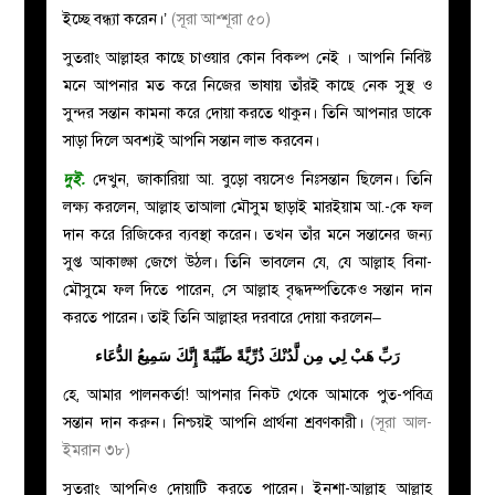
ইচ্ছে বন্ধ্যা করেন।’
(সূরা আশ্শূরা ৫০)
সুতরাং আল্লাহর কাছে চাওয়ার কোন বিকল্প নেই । আপনি নিবিষ্ট
মনে আপনার মত করে নিজের ভাষায় তাঁরই কাছে নেক সুস্থ ও
সুন্দর সন্তান কামনা করে দোয়া করতে থাকুন। তিনি আপনার ডাকে
সাড়া দিলে অবশ্যই আপনি সন্তান লাভ করবেন।
দুই
.
দেখুন, জাকারিয়া আ
. বুড়ো বয়সেও
নিঃসন্তান ছিলেন। তিনি
লক্ষ্য করলেন, আল্লাহ তাআলা মৌসুম ছাড়াই মারইয়াম আ
.-
কে ফল
দান করে রিজিকের ব্যবস্থা করেন। তখন তাঁর মনে সন্তানের জন্য
সুপ্ত আকাঙ্ক্ষা জেগে উঠল। তিনি ভাবলেন যে, যে আল্লাহ বিনা-
মৌসুমে ফল দিতে পারেন, সে আল্লাহ বৃদ্ধদম্পতিকেও সন্তান দান
করতে পারেন। তাই তিনি আল্লাহর দরবারে দোয়া করলেন–
رَبِّ هَبْ لِي مِن لَّدُنْكَ ذُرِّيَّةً طَيِّبَةً إِنَّكَ سَمِيعُ الدُّعَاء
হে, আমার পালনকর্তা! আপনার নিকট থেকে আমাকে পুত-পবিত্র
সন্তান দান করুন। নিশ্চয়ই আপনি প্রার্থনা শ্রবণকারী।
(সূরা আল-
ইমরান ৩৮)
সুতরাং আপনিও দোয়াটি করতে পারেন। ইনশা-আল্লাহ আল্লাহ