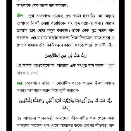
আপনাকে নেক সন্তান দান করবেন।
তিন
.
সুরা সাফফাতে এসেছে, বৃদ্ধ বয়সে ইবরাহিম আ
.
আল্লাহ
তাআলার নিকট দোয়া করেছিলেন সৎ পুত্র সন্তানের জন্য। আল্লাহ
তাআলা তার দোয়া কবুল করলেন। তাঁকে নেক পুত্র সন্তান দান
করলেন। এর মাধ্যমে আল্লাহ তাআলা শিক্ষা দিয়েছেন, যাতে বান্দা এ
দোয়ার মাধ্যমে তাঁর নিকট সন্তান কামনা করতে পারে। দোয়াটি এই-
رَبِّ هَبْ لِي مِنَ الصَّالِحِينَ
‘হে আমার পরওয়ারদেগার! আমাকে এক সৎপুত্র দান করুন।’
(সূরা
সাফফাত ১০০)
চার
.
কোরআনে বর্ণিত এ দোয়াটিও করতে পারেন; ইনশা-আল্লাহ
আল্লাহ আপনাকে সন্তান দিয়ে সুখী করবেন-
رَبَّنَا هَبْ لَنَا مِنْ أَزْوَاجِنَا وَذُرِّيَّاتِنَا قُرَّةَ أَعْيُنٍ وَاجْعَلْنَا لِلْمُتَّقِينَ
إِمَامًا
‘হে আমাদের পালনকর্তা, আমাদের জীবনসঙ্গীর পক্ষ থেকে এবং
আমাদের সন্তানের পক্ষ থেকে আমাদের জন্যে চোখের শীতলতা দান