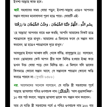
ইনশা-আল্লাহ
কাজ হবে।
আট
.
সহবাসের সময় দোয়া পড়ুন; ইনশা-আল্লাহ এতেও আপনার
সন্তান লাভের মনোবাসনা পূরণ হতে পারে। দোয়াটি এই-
بِسْمِ اللَّهِ ، اللَّهُمَّ جَنِّبْنَا الشَّيْطَانَ ، وَجَنِّبْ الشَّيْطَانَ مَا رَزَقْتَنَا
‘হে আল্লাহ! আপনার নামে শুরু করছি, আপনি আমাদের নিকট হতে
শয়তানকে দূরে রাখুন। আমাদের এ মিলনের ফলে যে সন্তান দান
করবেন, তা হতেও শয়তানকে দূরে রাখুন।’
আবদুল্লাহ ইবনে আব্বাস রাযি. থেকে বর্ণিত, রাসূলুল্লাহ ﷺ বলেছেন,
যখন তোমাদের কেউ আপন স্ত্রীর সঙ্গে মিলিত হওয়ার ইচ্ছা করে
তখন উক্ত দোয়া পড়ে যেন মিলিত হয়। এ মিলনে যদি তাদের
কিসমতে কোনো সন্তান আসে, সে সন্তানকে শয়তান কোনো ক্ষতি
করতে পারবে না।
(বুখারি ৬৩৮৮)
নয়
.
আলেমদের অনেকে বলেছেন,
যে ব্যক্তি স্ত্রী সহবাসের পূর্বে
আল্লাহ তাআলার পবিত্র গুণবাচক নাম (
اَلْمُتَكَبِّرُ
) ‘আল-মুতাকাব্বিরু’-
১০ বার পাঠ করবে; আল্লাহ তাআলা তাকে সৎ সন্তান দান করবেন।
আর যে ব্যক্তি স্ত্রী সহবাসের পূর্বে এ পবিত্র গুণবাচক নাম ১০০ বার