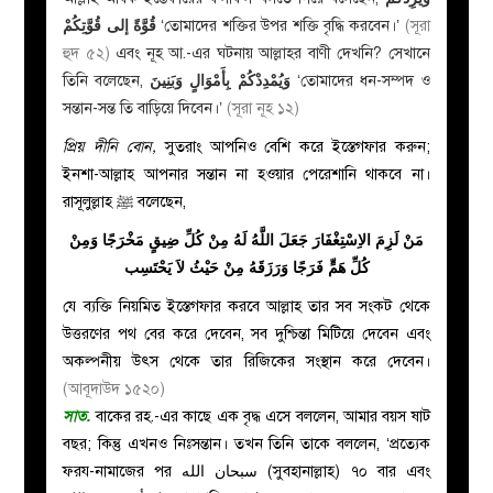
قُوَّةً إلى قُوَّتِكُمْ
‘তোমাদের শক্তির উপর শক্তি বৃদ্ধি করবেন।’
(সূরা
হুদ ৫২)
এবং নূহ আ.-এর ঘটনায় আল্লাহর বাণী দেখনি? সেখানে
তিনি বলেছেন,
وَيُمْدِدْكُمْ بِأَمْوَالٍ وَبَنِينَ
‘তোমাদের ধন-সম্পদ ও
সন্তান-সন্ত তি বাড়িয়ে দিবেন।’
(সূরা নূহ ১২)
প্
রিয় দীনি বোন,
সুতরাং আপনিও বেশি করে ইস্তেগফার করুন;
ইনশা-আল্লাহ
আপনার সন্তান না হওয়ার পেরেশানি থাকবে না।
রাসূলুল্লাহ ﷺ বলেছেন,
مَنْ لَزِمَ الاِسْتِغْفَارَ جَعَلَ اللَّهُ لَهُ مِنْ كُلِّ ضِيقٍ مَخْرَجًا وَمِنْ
كُلِّ هَمٍّ فَرَجًا وَرَزَقَهُ مِنْ حَيْثُ لاَ يَحْتَسِب
যে ব্যক্তি নিয়মিত ইস্তেগফার করবে আল্লাহ তার সব সংকট থেকে
উত্তরণের পথ বের করে দেবেন, সব দুশ্চিন্তা মিটিয়ে দেবেন এবং
অকল্পনীয় উৎস থেকে তার রিজিকের সংস্থান করে দেবেন।
(আবূদাউদ ১৫২০)
সাত
.
বাকের
রহ.-এর কাছে এক বৃদ্ধ এসে বললেন, আমার বয়স ষাট
বছর; কিন্তু এখনও নিঃসন্তান। তখন তিনি তাকে বললেন, ‘প্রত্যেক
ফরয-নামাজের পর سبحان الله (সুবহানাল্লাহ) ৭০ বার এবং