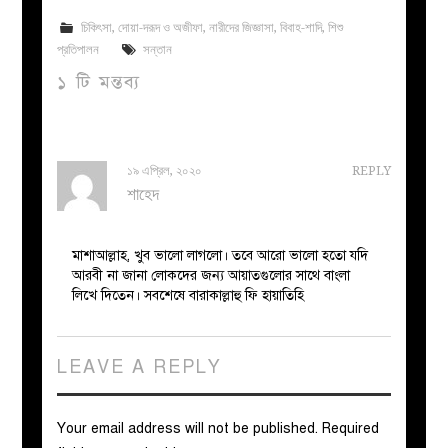
চিকিৎসা
,
দোয়া-দরূদ ও অজীফা
,
নারীদের জিজ্ঞাসা
,
বিবাহ-শাদি
,
শিশু
প্রতিপালন
সন্তান
১ টি মন্তব্য
১৯ এপ্রিল, ২০২০
REPLY
শাহেদ
মাশাআল্লাহ, খুব ভালো লাগলো। তবে আরো ভালো হতো যদি
আরবী না জানা লোকদের জন্য আয়াতগুলোর সাথে বাংলা
লিখে দিতেন। সবশেষে বারাকাল্লাহু ফি হায়াতিহি
LEAVE A REPLY
Your email address will not be published.
Required