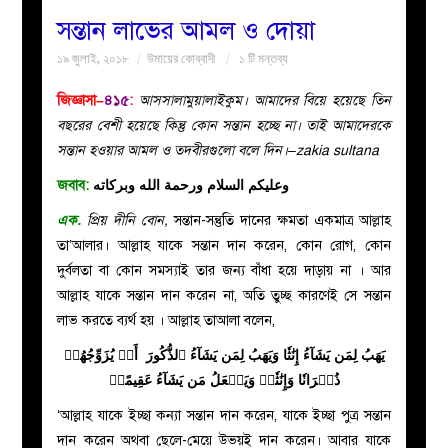
সন্তান লাভের আমল ও দোয়া
বয়ান
১৯ জুলাই, ২০১৮
উমায়ের কোব্বাদী
১ টি মন্তব্য
নারীদের
জিজ্ঞাসা–
৪১৫
:
আসসালামুয়ালাইকুম। আমাদের বিয়ে হয়েছে তিন
বছরের বেশী হয়েছে কিন্তু কোন সন্তান হচ্ছে না। তাই আমাদেরকে
পাতা
সন্তান হওয়ার আমল ও তদবীরগুলো বলে দিন।–zakia sultana
জবাব:
وعليكم السلام ورحمة الله وبركاته
ইসলাহী
এক.
প্
রিয় দীনি বোন,
সন্তান-সন্তুতি দানের ক্ষমতা একমাত্র আল্লাহ
তা’আলার। আল্লাহ যাকে সন্তান দান করেন, কোন রোগ, কোন
মজলিস
দুর্বলতা বা কোন সমস্যাই তার জন্য বাঁধা হয়ে দাড়ায় না । আর
আল্লাহ যাকে সন্তান দান করেন না, অতি তুচ্ছ কারণেই সে সন্তান
প্রশ্ন
লাভ করতে ব্যর্থ হয় । আল্লাহ তাআলা বলেন,
করুন
يَهَبُ لِمَن يَشَآءُ إِنَٰثٗا وَيَهَبُ لِمَن يَشَآءُ ٱلذُّكُورَ أَوۡ يُزَوِّجُهُمۡ
ذُكۡرَانٗا وَإِنَٰثٗاۖ وَيَجۡعَلُ مَن يَشَآءُ عَقِيمًاۚ
‘আল্লাহ যাকে ইচ্ছা কন্যা সন্তান দান করেন, যাকে ইচ্ছা পুত্র সন্তান
দান করেন অথবা ছেলে-মেয়ে উভয়ই দান করেন। আবার যাকে