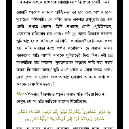
দান করুন এবং আমাদেরকে জাহান্নামের শাস্তি থেকে রেহাই দিন।’
দোয়াটি পড়লেও আপনার পুষ্টিহীনতা দূর হবে এবং আপনি হবেন
সুস্বাস্থ্যের অধিকারী। এর দলিল হচ্ছে, একবার রাসূলুল্লাহ
ﷺ
এক
রোগী দেখতে গেলেন। তিনি দেখলেন, রোগী (পুষ্টিহীনতায়)
একেবারে হাড্ডিসার হয়ে গেছে। নবী
ﷺ
তাকে জিজ্ঞাসা করলেন,
তুমি আল্লাহর কাছে কি কোনো প্রার্থনা করেছিলে? সে নিবেদন করল,
হ্যাঁ। আমি আল্লাহর কাছে প্রার্থনা করেছিলাম, হে আল্লাহ! আমার
পরকালের শাস্তি আপনি আমাকে দুনিয়াতেই দিয়ে দিন। নবী
ﷺ
আশ্চর্যান্বিত হয়ে বললেন, ‘সুবহানাল্লাহ! আল্লাহর শাস্তি সহ্য করার
ক্ষমতা কি কারো আছে? তুমি এখন থেকে এ দোয়া করতে থাক।’
দেখা গেল, এ দোয়ার বরকতে আল্লাহতায়ালা তাকে আরোগ্য দান
করলেন। (মুসলিম ২৬৬৮)
তিন:
অধিকহারে ইস্তেগফার পড়ুন। আল্লাহ শক্তি বাড়িয়ে দিবেন।
দেখুন, হুদ আ. তাঁর জাতিকে উপদেশ দিয়েছিলেন,
وَيَا قَوْمِ اسْتَغْفِرُواْ رَبَّكُمْ ثُمَّ تُوبُواْ إِلَيْهِ يُرْسِلِ السَّمَاء عَلَيْكُم
مِّدْرَارًا وَيَزِدْكُمْ قُوَّةً إِلَى قُوَّتِكُمْ وَلاَ تَتَوَلَّوْاْ مُجْرِمِينَ
আর হে আমার কওম! তোমাদের পালনকর্তার কাছে তোমরা