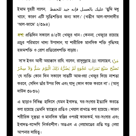
ইমাম যুহরী বলেন, عليك بالعسل فإنه جيد للحفظ ‘তুমি মধু
খাবে; কারণ এটি স্মৃতিশক্তির জন্য ভাল।’ (খতীব আল-বাগদাদীর
‘আল-জামে’ ২/৩৯৪)
দশ:
প্রতিদিন সকালে ৪/৫টা খেজুর খান। কেননা, খেজুরে রয়েছে
প্রচুর পরিমাণে খাদ্য উপাদান, যা শারীরিক মানসিক শক্তি বৃদ্ধিসহ
হজমশক্তি ও রোগ প্রতিরোধশক্তি বাড়ায়।
مَنْ
ﷺ বলেছেন,।
‏ সা’দ ইবন আবী অয়াক্কাস রাযি. বলেন, রাসূলুল্লাহ
تَصَبَّحَ سَبْعَ تَمَرَاتِ عَجْوَةٍ لَمْ يَضُرُّهُ ذَلِكَ الْيَوْمَ سَمٌّ وَلاَ سِحْرٌ
‘
যে ব্যক্তি কোন দিন সকালে সাতটি আজওয়া খেজুর দিয়ে নাশতা
করবে, সেদিন তাঁর উপর বিষ এবং যাদু কোন কাজ করবে না’। (আবূ
দাঊদ ৩৮৩৬)
এ ছাড়াও বিভিন্ন হাদিসে যেমন ইবাদত, ঘর-সংসার ইত্যাদি করতে
বলা হয়েছে তেমনি স্বাস্থ্যের প্রতিও খেয়াল রাখতে বলা হয়েছে। কারণ
শরীরিক সুস্থতা ও মানসিক স্বস্তির ওপরই কাজকর্ম, ঘর-সংসার এবং
ইবাদত-বন্দেগি নির্ভরশীল। অতএব এ নেয়ামতের প্রতি যত্ন নেয়া
আপনার দায়িত্ব।