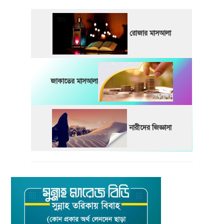
রোজার মাসআলা
জাকাতের মাসআলা
নারীদের জিজ্ঞাসা