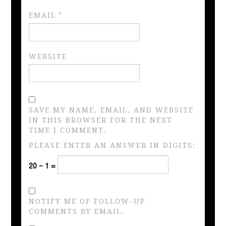
EMAIL
*
WEBSITE
SAVE MY NAME, EMAIL, AND WEBSITE
IN THIS BROWSER FOR THE NEXT
TIME I COMMENT.
PLEASE ENTER AN ANSWER IN DIGITS:
20 − 1 =
NOTIFY ME OF FOLLOW-UP
COMMENTS BY EMAIL.