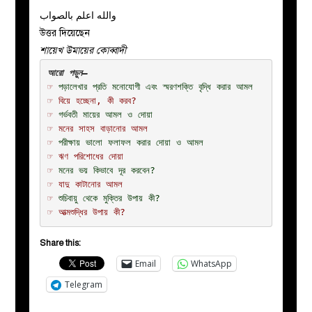
والله اعلم بالصواب
উত্তর দিয়েছেন
শায়েখ উমায়ের কোব্বাদী
☞ 
পড়ালেখার প্রতি মনোযোগী এবং স্মরণশক্তি বৃদ্ধি করার আমল
☞
বিয়ে হচ্ছেনা, কী করব?
☞
গর্ভবতী মায়ের আমল ও দোয়া
☞
মনের সাহস বাড়ানোর আমল
☞
পরীক্ষায় ভালো ফলাফল করার দোয়া ও আমল
☞
ঋণ পরিশোধের দোয়া
☞
মনের ভয় কিভাবে দূর করবেন?
☞ 
যাদু কাটানোর আমল
☞ 
শুচিবায়ু থেকে মুক্তির উপায় কী?
☞ 
আত্মশুদ্ধির উপায় কী?
Share this:
Email
WhatsApp
Telegram