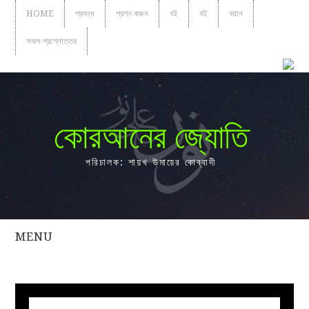
HOME
প্রবন্ধ
প্রশ্ন করুন
বই
বই
বয়ান
সকল প্রশ্নোত্তর
কোরআনের জ্যোতি
পরিচালক: শায়খ উমায়ের কোব্বাদী
MENU
সকল
প্রশ্নোত্তর
প্রবন্ধ