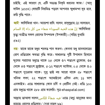
চাইছি; এই কারণে যে, এটি অত্যন্ত নিকৃষ্ট ধরনের কাজ।’ (আবূ
দাঊদ ১৫৫৪) দোয়াটি নিয়মিত পড়লে আপনার ক্ষুধামন্দা দূর হবে,
রুচি বৃদ্ধি পাবে।
আট:
কালিজিরা খান। আয়েশা রাযি. বলেন, রাসূলুল্লাহ
ﷺ বলেছেন,
إنّ هذه الحبة السوداء شفاء من كل داء إلا السام
‘
কালিজিরা
মৃত্যু ব্যতীত সকল রোগের উপশমক (উপকারী)। (সহিহ বুখারি
৫৯২)
নয়:
মাঝে মাঝে মধুর শরবত পান করুন। কেননা মধু মানবদেহের
রোগ প্রতিরোধ ক্ষমতা বৃদ্ধি করে। সাধারণত পুষ্টি উপাদান হিসাবে
ফুলের পরাগের মধুতে থাকে ২৫ থেকে ৩৭ শতাংশ গ্লুকোজ, ৩৪
থেকে ৪৩ শতাংশ ফ্রুক্টোজ, ৫-১২ শতাংশ মন্টোজ, ০.৫ থেকে ৩.০
শতাংশ সুক্রোজ থাকে। সুধু তাই নয় আরো থাকে ২৮ শতাংশ
খনিজ লবণ, ২২ শতাংশ অ্যামাইনো এসিড এবং ১১ ভাগ
এনকাইম। এতে সাধারণত কোন চর্বি ও প্রোটিন নেই। প্রতি ১০০
গ্রাম মধুতে থাকে ২৮৮ গ্রাম ক্যালরি। সূত্র-ehaspatal.com)
আল্লাহ তাআলা বলেন,
فيه شفاءٌ للنّاس
‘এতে (মধু) মানুষের জন্য
রয়েছে রোগের প্রতিকার।’ (সুরা নাহল ৬৯)