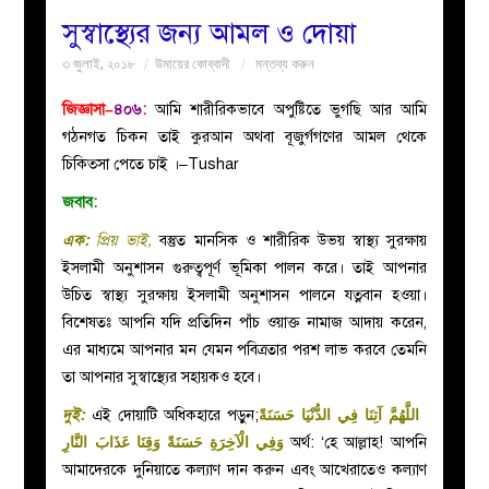
সুস্বাস্থ্যের জন্য আমল ও দোয়া
বয়ান
৩ জুলাই, ২০১৮
উমায়ের কোব্বাদী
মন্তব্য করুন
নারীদের
জিজ্ঞাসা–
৪০৬
:
আমি শারীরিকভাবে অপুষ্টিতে ভুগছি আর আমি
গঠনগত চিকন তাই কুরআন অথবা বূজুর্গগণের আমল থেকে
পাতা
চিকিত্সা পেতে চাই ।–Tushar
জবাব:
ইসলাহী
এক:
প্রিয় ভাই,
বস্তুত মানসিক ও শারীরিক উভয় স্বাস্থ্য সুরক্ষায়
ইসলামী অনুশাসন গুরুত্বপূর্ণ ভূমিকা পালন করে। তাই আপনার
মজলিস
উচিত স্বাস্থ্য সুরক্ষায় ইসলামী অনুশাসন পালনে যত্নবান হওয়া।
বিশেষতঃ আপনি যদি প্রতিদিন পাঁচ ওয়াক্ত নামাজ আদায় করেন,
প্রশ্ন
এর মাধ্যমে আপনার মন যেমন পবিত্রতার পরশ লাভ করবে তেমনি
তা আপনার সুস্বাস্থ্যের সহায়কও হবে।
করুন
দুই:
এই দোয়াটি অধিকহারে পড়ুন;
اللَّهُمَّ آتِنَا فِي الدُّنْيَا حَسَنَةً
وَفِي الْآخِرَةِ حَسَنَةً وَقِنَا عَذَابَ النَّارِ
অর্থ: ‘হে আল্লাহ! আপনি
আমাদেরকে দুনিয়াতে কল্যাণ দান করুন এবং আখেরাতেও কল্যাণ