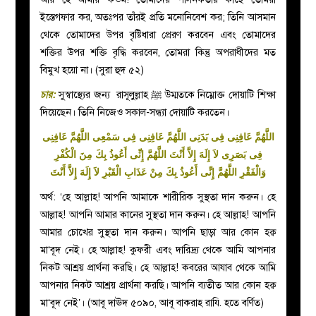
ইস্তেগফার কর, অতঃপর তাঁরই প্রতি মনোনিবেশ কর; তিনি আসমান
থেকে তোমাদের উপর বৃষ্টিধারা প্রেরণ করবেন এবং তোমাদের
শক্তির উপর শক্তি বৃদ্ধি করবেন, তোমরা কিন্তু অপরাধীদের মত
বিমুখ হয়ো না। (সুরা হুদ ৫২)
চার:
সুস্বাস্থ্যের জন্য রাসূলুল্লাহ
ﷺ
উম্মতকে নিম্নোক্ত দোয়াটি শিক্ষা
দিয়েছেন। তিনি নিজেও সকাল-সন্ধ্যা দোয়াটি করতেন।
اللَّهُمَّ عَافِنِى فِى بَدَنِى اللَّهُمَّ عَافِنِى فِى سَمْعِى اللَّهُمَّ عَافِنِى
فِى بَصَرِى لاَ إِلَهَ إِلاَّ أَنْتَ اللَّهُمَّ إِنِّى أَعُوذُ بِكَ مِنَ الْكُفْرِ
وَالْفَقْرِ اللَّهُمَّ إِنِّى أَعُوذُ بِكَ مِنْ عَذَابِ الْقَبْرِ لاَ إِلَهَ إِلاَّ أَنْتَ
অর্থ: ‘হে আল্লাহ! আপনি আমাকে শারীরিক সুস্থতা দান করুন। হে
আল্লাহ! আপনি আমার কানের সুস্থতা দান করুন। হে আল্লাহ! আপনি
আমার চোখের সুস্থতা দান করুন। আপনি ছাড়া আর কোন হক্ব
মা‘বূদ নেই। হে আল্লাহ! কুফরী এবং দারিদ্র্য থেকে আমি আপনার
নিকট আশ্রয় প্রার্থনা করছি। হে আল্লাহ! কবরের আযাব থেকে আমি
আপনার নিকট আশ্রয় প্রার্থনা করছি। আপনি ব্যতীত আর কোন হক্ব
মা‘বূদ নেই’। (আবূ দাঊদ ৫০৯০, আবূ বাকরাহ রাযি. হতে বর্ণিত)