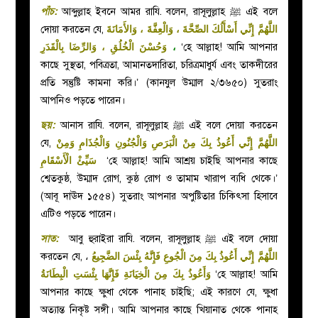
পাঁচ:
আব্দুল্লাহ ইবনে আমর রাযি. বলেন, রাসূলুল্লাহ
ﷺ
এই বলে
দোয়া করতেন যে,
اللَّهُمَّ إِنِّي أَسْأَلُكَ الصِّحَّةَ ، وَالْعِفَّةَ ، وَالأَمَانَةَ
وَحُسْنَ الْخُلُقِ ، وَالرِّضَا بِالْقَدَرِ
،
‘হে আল্লাহ! আমি আপনার
কাছে সুস্থতা, পবিত্রতা, আমানতদারিতা, চরিত্রমাধুর্য এবং তাকদীরের
প্রতি সন্তুষ্টি কামনা করি।’ (কানযুল উম্মাল ২/৩৬৫০) সুতরাং
আপনিও পড়তে পারেন।
ছয়:
আনাস রাযি. বলেন, রাসূলুল্লাহ
ﷺ
এই বলে দোয়া করতেন
যে,
اللَّهُمَّ إِنِّي أَعُوذُ بِكَ مِنْ الْبَرَصِ وَالْجُنُونِ وَالْجُذَامِ وَمِنْ
سَيِّئْ
الْأَسْقَامِ
‘হে আল্লাহ! আমি আশ্রয় চাইছি আপনার কাছে
শ্বেতকুষ্ঠ, উম্মাদ রোগ, কুষ্ঠ রোগ ও তামাম খারাপ ব্যধি থেকে।’
(আবূ দাঊদ ১৫৫৪) সুতরাং আপনার অপুষ্টিতার চিকিৎসা হিসাবে
এটিও পড়তে পারেন।
সাত:
আবু হুরাইরা রাযি. বলেন, রাসূলুল্লাহ
ﷺ
এই বলে দোয়া
করতেন যে,
،
اللَّهُمَّ إِنِّي أَعُوذُ بِكَ مِنَ الْجُوعِ فَإِنَّهُ بِئْسَ الضَّجِيعُ
وَأَعُوذُ بِكَ مِنَ الْخِيَانَةِ فَإِنَّهَا بِئْسَتِ الْبِطَانَةُ
‘হে আল্লাহ! আমি
আপনার কাছে ক্ষুধা থেকে পানাহ চাইছি; এই কারণে যে, ক্ষুধা
অত্যান্ত নিকৃষ্ট সঙ্গী। আমি আপনার কাছে খিয়ানাত থেকে পানাহ