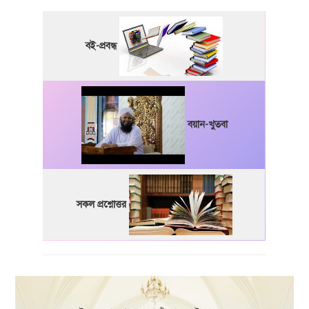
বই-প্রবন্ধ
বয়ান-খুতবা
সকল প্রশ্নোত্তর