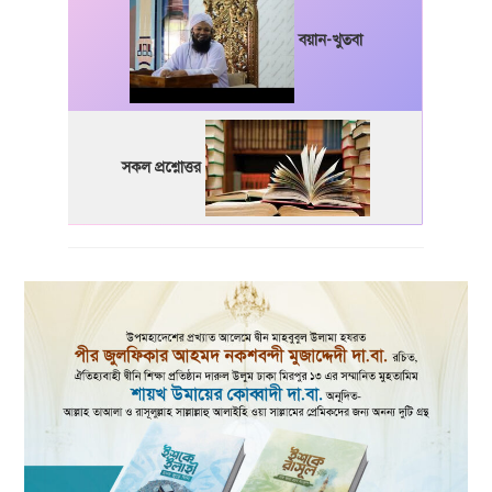
বয়ান-খুতবা
সকল প্রশ্নোত্তর