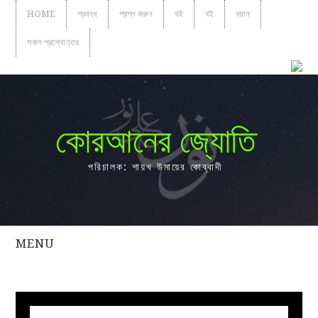
HOME
প্রবন্ধ
প্রশ্ন করুন
বই
বই
বয়ান
সকল প্রশ্নোত্তর
কোরআনের জ্যোতি
পরিচালক: শায়খ উমায়ের কোব্বাদী
MENU
সকল
প্রশ্নোত্তর
প্রবন্ধ