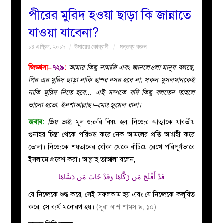
পীরের মুরিদ হওয়া ছাড়া কি জান্নাতে
বয়ান
যাওয়া যাবেনা?
১৪ এপ্রিল, ২০১৯
উমায়ের কোব্বাদী
মন্তব্য করুন
নারীদের
জিজ্ঞাসা–
৭২৯
:
আমায় কিছু নামাজি এবং জানলেওলা মানুষ বলছে,
পাতা
পির এর মুরিদ ছাড়া নাকি হাশর নসর হবে না, সকল মুসলমানকেই
নাকি মুরিদ নিতে হবে… এই সম্পকে যদি কিছু বলতেন তাহলে
ইসলাহী
ভালো হতো, ইনশাআল্লাহ।–মোঃ জুয়েল রানা।
জবাব:
প্রিয় ভাই,
মূল জরুরি বিষয় হল, নিজের আত্মাকে যাবতীয়
মজলিস
গুনাহর চিন্তা থেকে পরিশুদ্ধ করে নেক আমলের প্রতি আগ্রহী করে
তোলা। নিজেকে শয়তানের ধোঁকা থেকে বাঁচিয়ে রেখে পরিপূর্ণভাবে
প্রশ্ন
ইসলামে প্রবেশ করা। আল্লাহ তাআলা বলেন,
করুন
قَدْ أَفْلَحَ مَن زَكَّاهَا وَقَدْ خَابَ مَن دَسَّاهَا
যে নিজেকে শুদ্ধ করে, সেই সফলকাম হয় এবং যে নিজেকে কলুষিত
করে, সে ব্যর্থ মনোরথ হয়।
(সূরা আশ শামস ৯, ১০)