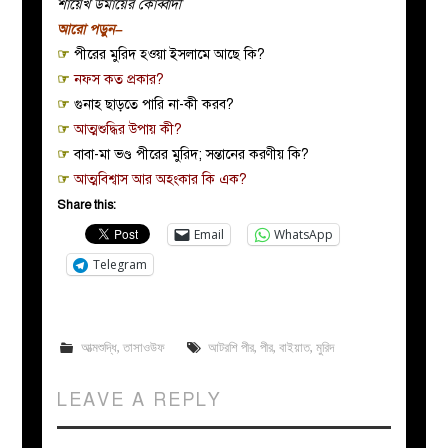
শায়েখ উমায়ের কোব্বাদী
আরো পড়ুন–
☞
পীরের মুরিদ হওয়া ইসলামে আছে কি?
☞
নফস কত প্রকার?
☞
গুনাহ ছাড়তে পারি না-কী করব?
☞
আত্মশুদ্ধির উপায় কী?
☞
বাবা-মা ভণ্ড পীরের মুরিদ; সন্তানের করণীয় কি?
☞
আত্মবিশ্বাস আর অহংকার কি এক?
Share this:
Email
WhatsApp
Telegram
আত্মশুদ্ধি
,
তাসাওউফ
আটরশি পীর
,
পীর
,
বাইয়াত
,
মুরিদ
LEAVE A REPLY