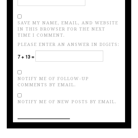
SAVE MY NAME, EMAIL, AND WEBSITE
IN THIS BROWSER FOR THE NEXT
TIME I COMMENT.
PLEASE ENTER AN ANSWER IN DIGITS:
7 + 13 =
NOTIFY ME OF FOLLOW-UP
COMMENTS BY EMAIL.
NOTIFY ME OF NEW POSTS BY EMAIL.