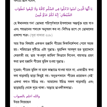
অন্যত্র তিনি বলেন,
يَا أَيُّهَا الَّذِينَ آمَنُوا ادْخُلُوا فِي السِّلْمِ كَافَّةً وَلَا تَتَّبِعُوا خُطُوَاتِ
الشَّيْطَانِ ۚ إِنَّهُ لَكُمْ عَدُوٌّ مُّبِينٌ
হে ঈমানদার গন! তোমরা পরিপূর্ণভাবে ইসলামের অন্তর্ভুক্ত হয়ে যাও
এবং শয়তানের পদাংক অনুসরণ কর না। নিশ্চিত রূপে সে তোমাদের
প্রকাশ্য শত্রু।
(সূরা বাকারা ২০৮)
আর উক্ত বিষয়টা একজন হক্কানি পীরের দিকনির্দেশনা পেলে সহজ
হয়। শরিয়তের দৃষ্টিতে এটা সুন্নাত। মুহাদ্দিস আবদূল হক্ব মুহাদ্দেসে
দেহলভী রহ. তার ‘কওলুল জামিল’ কিতাবে লিখেন, বায়আত গ্রহণ
করা তথা হক্কানি পীরের মুরিদ হওয়া সুন্নাত।
সুতরাং পীরের মুরিদ না হলে জান্নাতে যাওয়া যাবে না; এজাতীয় কথা
বলা বাড়াবাড়ি ছাড়া কিছুই নয়। অনুরূপভাবে ‘পীরের প্রয়োজন নেই’
একথা বলাও উচিত নয়। আমাদের উচিত সকল বাড়াবাড়ি এবং
ছাড়াছাড়ি থেকে দূরে থাকা। আল্লাহ তাওফীকদাতা।
والله اعلم بالصواب
উত্তর দিয়েছেন