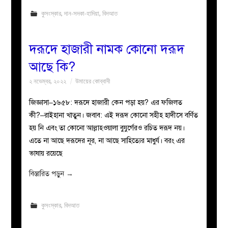
কুসংস্কার
,
দান-সদকা-হাদিয়া
,
বিদআত
দরূদে হাজারী নামক কোনো দরূদ
আছে কি?
২ নভেম্বর, ২০২২
উমায়ের কোব্বাদী
জিজ্ঞাসা–১৬৫৮: দরূদে হাজারী কেন পড়া হয়? এর ফজিলত
কী?–রাইহানা খাতুন। জবাব: এই দরূদ কোনো সহীহ হাদীসে বর্ণিত
হয় নি এবং তা কোনো আল্লাহওয়ালা বুযুর্গেরও রচিত দরূদ নয়।
এতে না আছে দরূদের নূর, না আছে সাহিত্যের মাধুর্য। বরং এর
ভাষায় রয়েছে
বিস্তারিত পড়ুন
→
কুসংস্কার
,
বিদআত