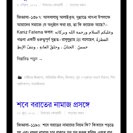
৪ এপ্রিল, ২০২২
উমায়ের কোব্বাদী
মন্তব্য করুন
জিজ্ঞাসা–১৩৮৭: আসসালামু আলাইকুম, সুন্নাতে খাৎনা উপলক্ষে
আমাদের সমাজে যে অনুষ্ঠান করা হয়, তা কি জায়েজ আছে?–
Kaniz Fatema জবাব: وعليكم السلام ورحمة الله وبركاته
খতনা একটি গুরুত্বপূর্ণ সুন্নত। রাসূলুল্লাহ ﷺ বলেছেন, الفطرَةُ
خمسٌ : الختانُ ، وحلقُ العانةِ ، ونتفُ الإبطِ
বিস্তারিত পড়ুন
→
নারীদের জিজ্ঞাসা
,
পারিবারিক জীবন
,
বিদআত
,
ভুল ও ভ্রান্ত ধারণা নিরসন
,
শিশু
প্রতিপালন
,
সামাজিকতা
শবে বরাতের নামাজ প্রসঙ্গে
৩০ জুন, ২০২১
উমায়ের কোব্বাদী
মন্তব্য করুন
জিজ্ঞাসা–১১৯০: শবে বরাতের নামাযের নিয়ম কি? কিভাবে পড়তে
হয় এবং নফল নামাজ চার রাকাত পর পর দরুদ শরিফ একশ বার