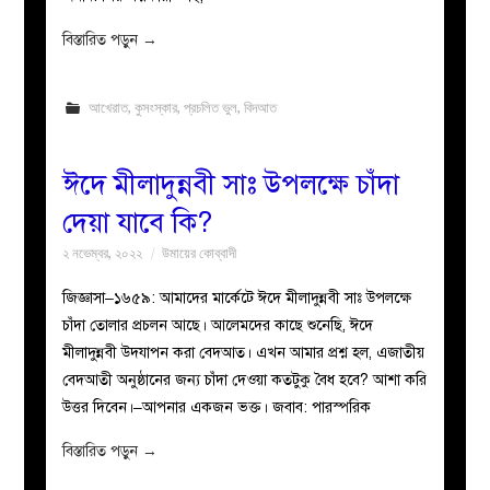
বিস্তারিত পড়ুন
→
আখেরাত
,
কুসংস্কার
,
প্রচলিত ভুল
,
বিদআত
ঈদে মীলাদুন্নবী সাঃ উপলক্ষে চাঁদা
দেয়া যাবে কি?
২ নভেম্বর, ২০২২
উমায়ের কোব্বাদী
জিজ্ঞাসা–১৬৫৯: আমাদের মার্কেটে ঈদে মীলাদুন্নবী সাঃ উপলক্ষে
চাঁদা তোলার প্রচলন আছে। আলেমদের কাছে শুনেছি, ঈদে
মীলাদুন্নবী উদযাপন করা বেদআত। এখন আমার প্রশ্ন হল, এজাতীয়
বেদআতী অনুষ্ঠানের জন্য চাঁদা দেওয়া কতটুকু বৈধ হবে? আশা করি
উত্তর দিবেন।–আপনার একজন ভক্ত। জবাব: পারস্পরিক
বিস্তারিত পড়ুন
→