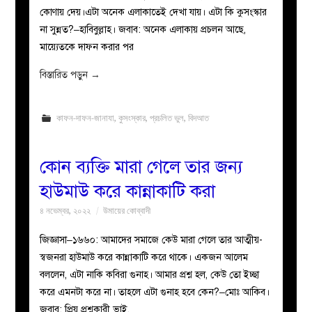
কোণায় দেয়।এটা অনেক এলাকাতেই দেখা যায়। এটা কি কুসংস্কার
না সুন্নত?–হাবিবুল্লাহ। জবাব: অনেক এলাকায় প্রচলন আছে,
মায়্যেতকে দাফন করার পর
বিস্তারিত পড়ুন
→
কাফন-দাফন-জানাযা
,
কুসংস্কার
,
প্রচলিত ভুল
,
বিদআত
কোন ব্যক্তি মারা গেলে তার জন্য
হাউমাউ করে কান্নাকাটি করা
৪ নভেম্বর, ২০২২
উমায়ের কোব্বাদী
জিজ্ঞাসা–১৬৬০: আমাদের সমাজে কেউ মারা গেলে তার আত্মীয়-
স্বজনরা হাউমাউ করে কান্নাকাটি করে থাকে। একজন আলেম
বললেন, এটা নাকি কবিরা গুনাহ। আমার প্রশ্ন হল, কেউ তো ইচ্ছা
করে এমনটা করে না। তাহলে এটা গুনাহ হবে কেন?–মোঃ আকিব।
জবাব: প্রিয় প্রশ্নকারী ভাই,