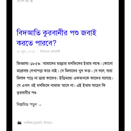
বিদআত
বয়ান
নারীদের
বিদআতি কুরবানীর পশু জবাই
করতে পারবে?
পাতা
২৮ জুন, ২০২৩
উমায়ের কোব্বাদী
ইসলাহী
জিজ্ঞাসা–১৮৫৯: আমাদের মহল্লার মসজিদের ইমাম বয়স্ক। কোনো
মাদ্রাসায় লেখাপড়া করে নাই। সে মিলাদের খুব ভক্ত। সে বলে, যারা
মজলিস
মিলাদ পড়ে না তারা কাফের। ইতিমধ্যে একজনকে কাফের বলেছে।
সে এখন ওই মসজিদে নামাজ আসে না। এই ইমাম সাহেব কি
প্রশ্ন
কুরবানীর পশু
করুন
বিস্তারিত পড়ুন
→
আকীকা/কুরবানি
,
বিদআত