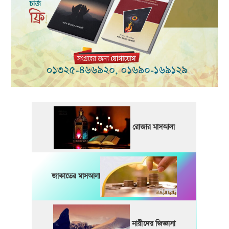
রোজার মাসআলা
জাকাতের মাসআলা
নারীদের জিজ্ঞাসা