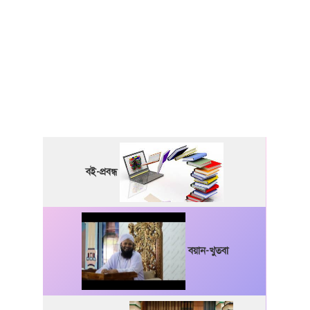
বই-প্রবন্ধ
বয়ান-খুতবা