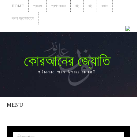
HOME
প্রবন্ধ
প্রশ্ন করুন
বই
বই
বয়ান
সকল প্রশ্নোত্তর
কোরআনের জ্যোতি
পরিচালক: শায়খ উমায়ের কোব্বাদী
MENU
সকল
প্রশ্নোত্তর
প্রবন্ধ