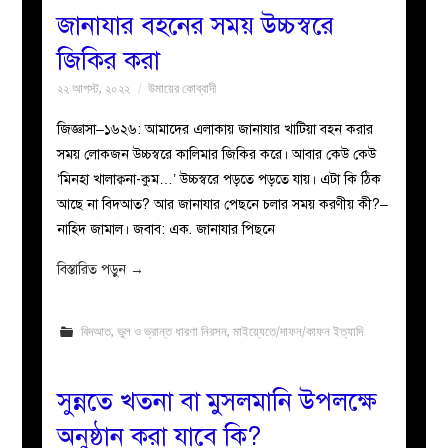
জানাযার বহনের সময় উচ্চস্বরে
জিকির করা
২২ আগস্ট, ২০২২
উমায়ের কোব্বাদী
জিজ্ঞাসা–১৬২৬: আমাদের এলাকায় জানাযার খাটিয়া বহন করার
সময় লোকজন উচ্চস্বরে কালিমার জিকির করে। আবার কেউ কেউ
‘মিনহা খালাক্বনা-কুম…’ উচ্চস্বরে পড়তে পড়তে যায়। এটা কি ঠিক
আছে না বিদআত? আর জানাযার পেছনে চলার সময় করণীয় কী?–
নাহিদ জামাল। জবাব: এক. জানাযার পিছনে
বিস্তারিত পড়ুন
→
বিদআত
,
ভুল ও ভ্রান্ত ধারণা নিরসন
,
মাইয়্যেতে/দাফন/কাফন ইত্যাদি
সুন্নতে খতনা বা মুসলমানি উপলক্ষে
অনুষ্ঠান করা যাবে কি?