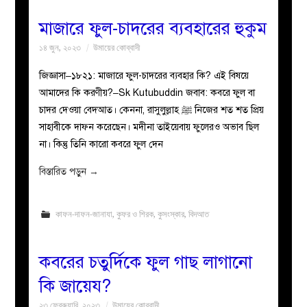
মাজারে ফুল-চাদরের ব্যবহারের হুকুম
১৪ জুন, ২০২৩
উমায়ের কোব্বাদী
জিজ্ঞাসা–১৮২১: মাজারে ফুল-চাদরের ব্যবহার কি? এই বিষয়ে
আমাদের কি করণীয়?–Sk Kutubuddin জবাব: কবরে ফুল বা
চাদর দেওয়া বেদআত। কেননা, রাসুলুল্লাহ ﷺ নিজের শত শত প্রিয়
সাহাবীকে দাফন করেছেন। মদীনা তাইয়েবায় ফুলেরও অভাব ছিল
না। কিন্তু তিনি কারো কবরে ফুল দেন
বিস্তারিত পড়ুন
→
কাফন-দাফন-জানাযা
,
কুফর ও শিরক
,
কুসংস্কার
,
বিদআত
কবরের চতুর্দিকে ফুল গাছ লাগানো
কি জায়েয?
২৩ ফেব্রুয়ারি, ২০২৩
উমায়ের কোব্বাদী