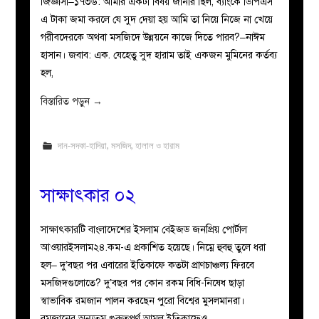
জিজ্ঞাসা–১৭৩৬: আমার একটা বিষয় জানার ছিল, ব্যাংকে ডিপিএস
এ টাকা জমা করলে যে সুদ দেয়া হয় আমি তা নিয়ে নিজে না খেয়ে
গরীবদেরকে অথবা মসজিদে উন্নয়নে কাজে দিতে পারব?–নাঈম
হাসান। জবাব: এক. যেহেতু সুদ হারাম তাই একজন মুমিনের কর্তব্য
হল,
বিস্তারিত পড়ুন
→
দান-সদকা-হাদিয়া
,
মসজিদ
,
হালাল ও হারাম
সাক্ষাৎকার ০২
সাক্ষাৎকারটি বাংলাদেশের ইসলাম বেইজড জনপ্রিয় পোর্টাল
আওয়ারইসলাম২৪.কম-এ প্রকাশিত হয়েছে। নিম্নে হুবহু তুলে ধরা
হল– দু’বছর পর এবারের ইতিকাফে কতটা প্রাণচাঞ্চল্য ফিরবে
মসজিদগুলোতে? দু’বছর পর কোন রকম বিধি-নিষেধ ছাড়া
স্বাভাবিক রমজান পালন করছেন পুরো বিশ্বের মুসলমানরা।
রমজানের অন্যতম গুরুত্বপূর্ণ আমল ইতিকাফেও