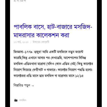
মসজিদ
বয়ান
নারীদের
পাবলিক বাসে, হাট-বাজারে মসজিদ-
মাদরাসার কালেকশন করা
পাতা
১৩ মার্চ, ২০২৩
উমায়ের কোব্বাদী
ইসলাহী
জিজ্ঞাসা–১৭৭৯: হুজুর! আমি একটি মসজিদে নতুন জয়েন্ট
করেছি,কিন্তু এখানে আসার পর দেখতেছি, আশেপাশের বিভিন্ন
মজলিস
মসজিদ-এতিমখানা মাদ্রাসা (যদিও কোন এতিম নেই) কিছু কালেক্টর
নিয়োগ দিয়েছে ফেরীঘাট ও বাজারে। কালেক্টর নিয়োগ পদ্ধতি হলোঃ
প্রশ্ন
কালেক্টররা প্রতি মাসে তার মসজিদ বা মাদ্রাসায় মাসে ১২/১৪
করুন
বিস্তারিত পড়ুন
→
মসজিদ