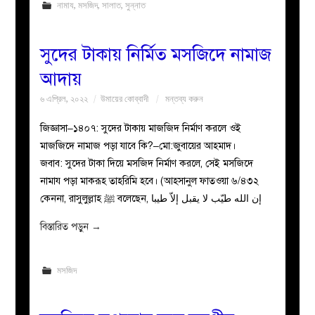
নামায
,
মসজিদ
,
সালাত
,
সুন্নাত
সুদের টাকায় নির্মিত মসজিদে নামাজ
আদায়
৬ এপ্রিল, ২০২২
উমায়ের কোব্বাদী
মন্তব্য করুন
জিজ্ঞাসা–১৪০৭: সুদের টাকায় মাজজিদ নির্মাণ করলে ওই
মাজজিদে নামাজ পড়া যাবে কি?–মো:জুবায়ের আহমাদ।
জবাব: সুদের টাকা দিয়ে মসজিদ নির্মাণ করলে, সেই মসজিদে
নামায পড়া মাকরূহ তাহরিমি হবে। (আহসানুল ফাতওয়া ৬/৪৩২
কেননা, রাসুলুল্লাহ ﷺ বলেছেন, إن الله طیّب لا یقبل إلاّ طیبا
বিস্তারিত পড়ুন
→
মসজিদ