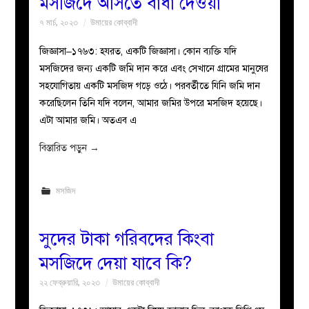
মসজিদে আসতে বাঁধা দেওয়া
৭ মার্চ, ২০২৩
উমায়ের কোব্বাদী
জিজ্ঞাসা–১৭৬৩: হযরত, একটি জিজ্ঞাসা। কোন ব্যক্তি যদি
মসজিদের জন্য একটি জমি দান করে এবং সেখানে গ্রামের মানুষের
সহযোগিতায় একটি মসজিদ গড়ে ওঠে। পরবর্তীতে যিনি জমি দান
করেছিলেন তিনি যদি বলেন, আমার জমির উপরে মসজিদ হয়েছে।
এটা আমার জমি। অতএব এ
বিস্তারিত পড়ুন
→
মসজিদ
সুদের টাকা গরিবদের কিংবা
মসজিদে দেয়া যাবে কি?
২২ ফেব্রুয়ারি, ২০২৩
উমায়ের কোব্বাদী