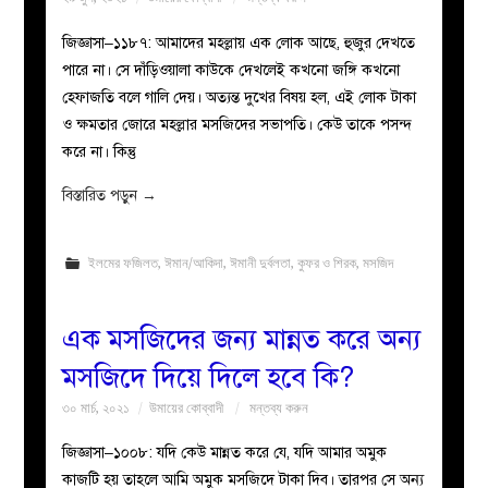
জিজ্ঞাসা–১১৮৭: আমাদের মহল্লায় এক লোক আছে, হুজুর দেখতে
পারে না। সে দাঁড়িওয়ালা কাউকে দেখলেই কখনো জঙ্গি কখনো
হেফাজতি বলে গালি দেয়। অত্যন্ত দুখের বিষয় হল, এই লোক টাকা
ও ক্ষমতার জোরে মহল্লার মসজিদের সভাপতি। কেউ তাকে পসন্দ
করে না। কিন্তু
বিস্তারিত পড়ুন
→
ইলমের ফজিলত
,
ঈমান/আকিদা
,
ঈমানী দুর্বলতা
,
কুফর ও শিরক
,
মসজিদ
এক মসজিদের জন্য মান্নত করে অন্য
মসজিদে দিয়ে দিলে হবে কি?
৩০ মার্চ, ২০২১
উমায়ের কোব্বাদী
মন্তব্য করুন
জিজ্ঞাসা–১০০৮: যদি কেউ মান্নত করে যে, যদি আমার অমুক
কাজটি হয় তাহলে আমি অমুক মসজিদে টাকা দিব। তারপর সে অন্য