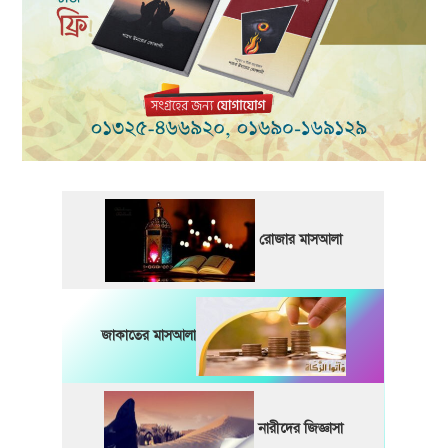
রোজার মাসআলা
জাকাতের মাসআলা
নারীদের জিজ্ঞাসা