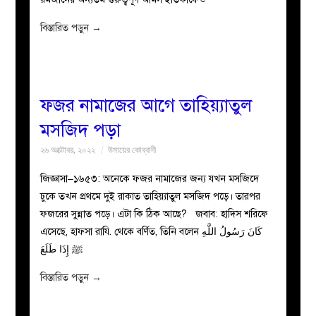
বিস্তারিত পড়ুন
→
ফজর নামাজের আগে তাহিয়্যাতুল
মসজিদ পড়া
২৬ অক্টোবর, ২০২২
উমায়ের কোব্বাদী
জিজ্ঞাসা–১৬৫৩: অনেকে ফজর নামাজের জন্য যখন মসজিদে
ঢুকে তখন প্রথমে দুই রাকাত তাহিয়্যাতুল মসজিদ পড়ে। তারপর
ফজরের সুন্নাত পড়ে। এটা কি ঠিক আছে? জবাব: হাদিস শরিফে
এসেছে, হাফসা রাযি. থেকে বর্ণিত, তিনি বলেন كَانَ رَسُولُ اللَّهِ
ﷺ إِذَا طَلَعَ
বিস্তারিত পড়ুন
→