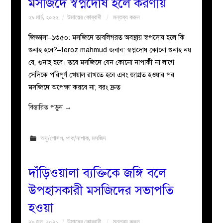
মসজিদে স্বপ্নদোষ হলে করণীয়
২৯ মার্চ, ২০২২
উমায়ের কোব্বাদী
মন্তব্য করুন
জিজ্ঞাসা–১৩৫০: মসজিদে তাবলিগরত অবস্থায় স্বপদোষ হলে কি
গুনাহ হবে?–feroz mahmud জবাব: স্বপ্নদোষ কোনো গুনাহ নয়
যে, গুনাহ হবে। তবে মসজিদে যেন কোনো নাপাকী না লাগে
সেদিকে পরিপূর্ণ খেয়াল রাখতে হবে এবং জাগ্রত হওয়ার পর
মসজিদে অপেক্ষা করবে না; বরং দ্রুত
বিস্তারিত পড়ুন
→
অযু/গোসল
,
পাক/নাপাক
,
মসজিদ
দাঁড়িওয়ালা ব্যক্তিকে জঙ্গি বলে
উপহাসকারী মসজিদের সভাপতি
হওয়া
২৯ জুন, ২০২১
উমায়ের কোব্বাদী
মন্তব্য করুন