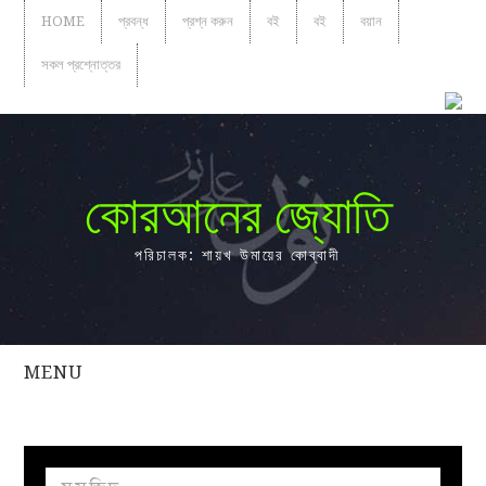
HOME
প্রবন্ধ
প্রশ্ন করুন
বই
বই
বয়ান
সকল প্রশ্নোত্তর
কোরআনের জ্যোতি
পরিচালক: শায়খ উমায়ের কোব্বাদী
MENU
সকল
প্রশ্নোত্তর
প্রবন্ধ