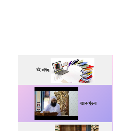
বই-প্রবন্ধ
বয়ান-খুতবা