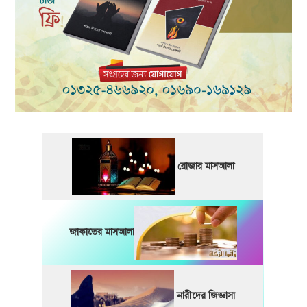
রোজার মাসআলা
জাকাতের মাসআলা
নারীদের জিজ্ঞাসা