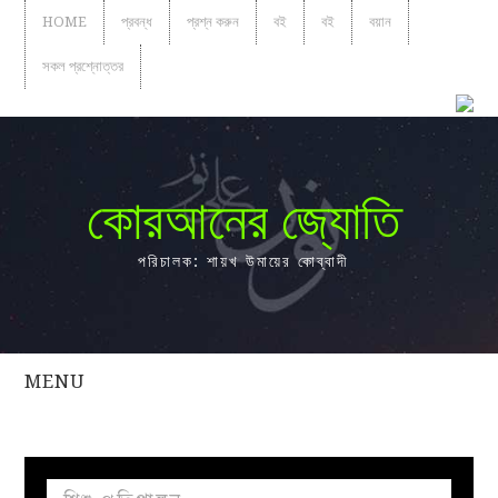
HOME
প্রবন্ধ
প্রশ্ন করুন
বই
বই
বয়ান
সকল প্রশ্নোত্তর
কোরআনের জ্যোতি
পরিচালক: শায়খ উমায়ের কোব্বাদী
MENU
সকল
প্রশ্নোত্তর
প্রবন্ধ