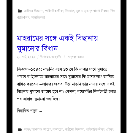
নারীদের জিজ্ঞাসা
,
পারিবারিক জীবন
,
বিদআত
,
ভুল ও ভ্রান্ত ধারণা নিরসন
,
শিশু
প্রতিপালন
,
সামাজিকতা
মাহরামের সঙ্গে একই বিছানায়
ঘুমানোর বিধান
২৮ মার্চ, ২০২২
উমায়ের কোব্বাদী
মন্তব্য করুন
জিজ্ঞাসা–১৩৪২: নাতনির বয়স ১৩ সে কি নানার সাথে ঘুমাতে
পারবে বা ইসলামে মাহরামের সাথে ঘুমানোর কি মাসআলা? জানিয়ে
বাধিত করবেন।–জাফর। জবাব: উক্ত নাতনি তার নানার সঙ্গে একই
বিছানায় ঘুমানো জায়েয হবে না। কেননা, বয়োসন্ধির নিকটবর্তী হবার
পর আলাদা ঘুমানো ওয়াজিব।
বিস্তারিত পড়ুন
→
আদব/আখলাক
,
জায়েয/নাজায়েয
,
নারীদের জিজ্ঞাসা
,
পারিবারিক জীবন
,
যৌবন
,