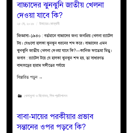
বাচ্চাদের ঝুনঝুনি জাতীয় খেলনা
দেওয়া যাবে কি?
২৫ মে, ২০২৬
উমায়ের কোব্বাদী
জিজ্ঞাসা–১৯৪০ : বর্তমানে বাচ্চাদের জন্য জনপ্রিয় খেলনা র‍্যাটেল
টয়। যেগুলো হালকা ঝুনঝুন ধরনের শব্দ করে। বাচ্চাদের এমন
ঝুনঝুনি জাতীয় খেলনা দেওয়া যাবে কি?—কানিজ ফাতেমা মিতু।
‎‎জবাব : র‍্যাটেল টয়ে যে হালকা ঝুনঝুন শব্দ হয়, তা সাধারণত
বাদ্যযন্ত্রের হারাম সঙ্গীতের পর্যায়ে
বিস্তারিত পড়ুন
→
খেলাধুলা ও বিনোদন
,
শিশু প্রতিপালন
বাবা-মায়ের পরকীয়ার প্রভাব
সন্তানের ওপর পড়বে কি?