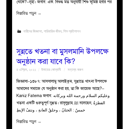
থেকে?–নূহা। জবাব: এক. বিশুদ্ধ মত অনুযায়ী শিশু ভূমিষ্ঠ হবার পর
বিস্তারিত পড়ুন
→
নারীদের জিজ্ঞাসা
,
পারিবারিক জীবন
,
শিশু প্রতিপালন
সুন্নতে খতনা বা মুসলমানি উপলক্ষে
অনুষ্ঠান করা যাবে কি?
৪ এপ্রিল, ২০২২
উমায়ের কোব্বাদী
মন্তব্য করুন
জিজ্ঞাসা–১৩৮৭: আসসালামু আলাইকুম, সুন্নাতে খাৎনা উপলক্ষে
আমাদের সমাজে যে অনুষ্ঠান করা হয়, তা কি জায়েজ আছে?–
Kaniz Fatema জবাব: وعليكم السلام ورحمة الله وبركاته
খতনা একটি গুরুত্বপূর্ণ সুন্নত। রাসূলুল্লাহ ﷺ বলেছেন, الفطرَةُ
خمسٌ : الختانُ ، وحلقُ العانةِ ، ونتفُ الإبطِ
বিস্তারিত পড়ুন
→