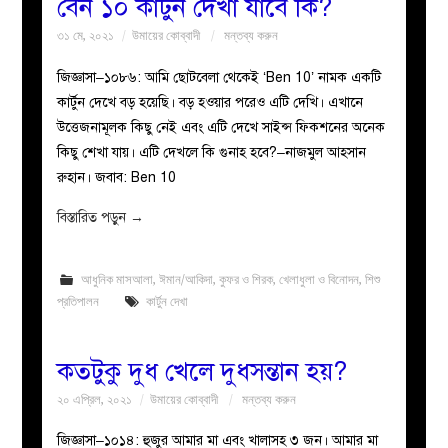
বেন ১০ কার্টুন দেখা যাবে কি?
৩১ মে, ২০২১
উমায়ের কোব্বাদী
মন্তব্য করুন
জিজ্ঞাসা–১০৮৬: আমি ছোটবেলা থেকেই ‘Ben 10’ নামক একটি
কার্টুন দেখে বড় হয়েছি। বড় হওয়ার পরেও এটি দেখি। এখানে
উত্তেজনামূলক কিছু নেই এবং এটি দেখে সাইন্স ফিকশনের অনেক
কিছু শেখা যায়। এটি দেখলে কি গুনাহ হবে?–নাজমুল আহসান
রুহান। জবাব: Ben 10
বিস্তারিত পড়ুন
→
আধুনিক মাসআলা
,
ঈমান/আকিদা
,
কুফর ও শিরক
,
খেলাধুলা ও বিনোদন
,
শিশু
প্রতিপালন
কার্টুন দেখা
কতটুকু দুধ খেলে দুধসন্তান হয়?
২০ এপ্রিল, ২০২১
উমায়ের কোব্বাদী
মন্তব্য করুন
জিজ্ঞাসা–১০১৪: হুজুর আমার মা এবং খালাসহ ৩ জন। আমার মা