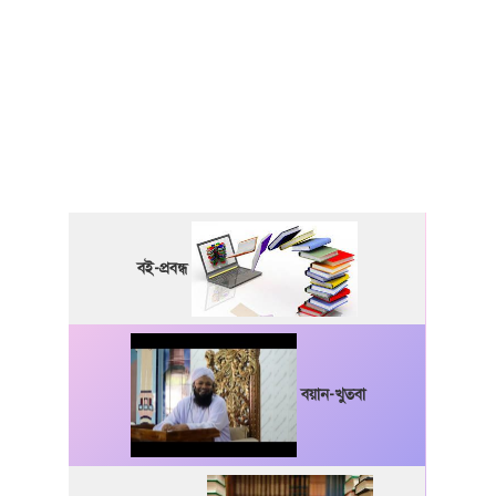
বই-প্রবন্ধ
বয়ান-খুতবা