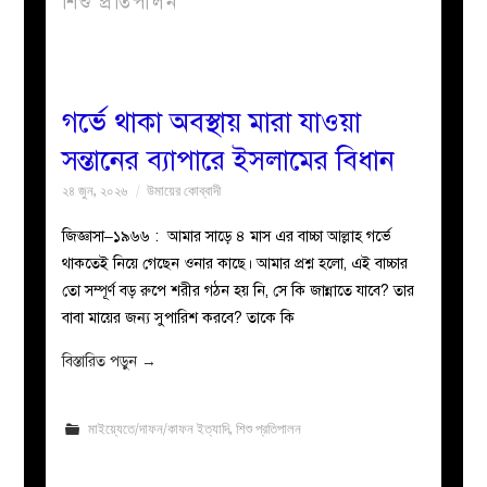
শিশু প্রতিপালন
বয়ান
নারীদের
গর্ভে থাকা অবস্থায় মারা যাওয়া
সন্তানের ব্যাপারে ইসলামের বিধান
পাতা
২৪ জুন, ২০২৬
উমায়ের কোব্বাদী
ইসলাহী
জিজ্ঞাসা–১৯৬৬ : আমার সাড়ে ৪ মাস এর বাচ্চা আল্লাহ গর্ভে
থাকতেই নিয়ে গেছেন ওনার কাছে। আমার প্রশ্ন হলো, এই বাচ্চার
মজলিস
তো সম্পূর্ণ বড় রুপে শরীর গঠন হয় নি, সে কি জান্নাতে যাবে? তার
বাবা মায়ের জন্য সুপারিশ করবে? তাকে কি
প্রশ্ন
বিস্তারিত পড়ুন
→
করুন
মাইয়্যেতে/দাফন/কাফন ইত্যাদি
,
শিশু প্রতিপালন