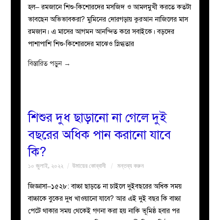
হল– রমজানে শিশু-কিশোরদের মসজিদ ও আমলমুখী করতে কতটা
ভাবছেন অভিভাবকরা? মুমিনের দোরগড়ায় কুরআন নাজিলের মাস
রমজান। এ মাসের আগমন আনন্দিত করে সবাইকে। বড়দের
পাশাপাশি শিশু-কিশোরদের মাঝেও স্নিগ্ধতার
বিস্তারিত পড়ুন
→
শিশুর দুধ ছাড়ানো না গেলে দুই
বছরের অধিক পান করানো যাবে
কি?
১০ জুলাই, ২০২২
উমায়ের কোব্বাদী
মন্তব্য করুন
জিজ্ঞাসা–১৫২৮: বাচ্চা ছাড়তে না চাইলে দুইবছরের অধিক সময়
বাচ্চাকে বুকের দুধ খাওয়ানো যাবে? আর এই দুই বছর কি বাচ্চা
পেটে থাকার সময় থেকেই গণনা করা হয় নাকি ভূমিষ্ঠ হবার পর