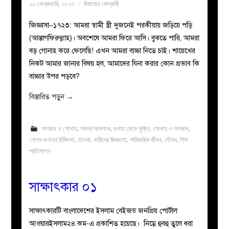
২০ ফেব্রুয়ারি, ২০২৩
উমায়ের কোব্বাদী
জিজ্ঞাসা–১৭২৩: আমরা স্বামী স্ত্রী দুজনেই পরকীয়ায় জড়িয়ে পড়ি
(আস্তাগফিরুল্লাহ)। অবশেষে আমরা ফিরে আসি। বুঝতে পারি, আমরা
বড় গোনাহ করে ফেলেছি! এখন আমরা বাচ্চা নিতে চাই। শায়েখের
নিকট আমার জানার বিষয় হল, আমাদের যিনা করার কোন প্রভাব কি
বাচ্চার উপর পড়বে?
বিস্তারিত পড়ুন
→
অপরাধ ও গোনাহ
,
আদব/আখলাক
,
গুনাহ থেকে মুক্তি
,
গোনাহ ও অপরাধ
,
গোপন গুনাহর চিকিৎসা
,
তাওবা
,
নারীদের জিজ্ঞাসা
,
পারিবারিক জীবন
,
যৌবন
,
শিশু
প্রতিপালন
সাক্ষাৎকার ০১
সাক্ষাৎকারটি বাংলাদেশের ইসলাম বেইজড জনপ্রিয় পোর্টাল
আওয়ারইসলাম২৪.কম-এ প্রকাশিত হয়েছে। নিম্নে হুবহু তুলে ধরা