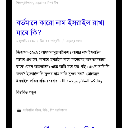
শিশু প্রতিপালন
,
সন্তানের শিক্ষা-দীক্ষা
বর্তমানে কারো নাম ইসরাইল রাখা
যাবে কি?
১ জুলাই, ২০২১
উমায়ের কোব্বাদী
মন্তব্য করুন
জিজ্ঞাসা–১২০৮: আসসালামুয়ালাইকুম। আমার নাম ইসরাইল।
আমার প্রশ্ন হল, আমারে ইসরাইল নামে অনেকেই ব্যঙ্গাত্মকভাবে
ডাকে যেমন আজরাঈল। এতে আমি মনে কষ্ট পাই। এখন আমি কি
করব? ইসরাইল কি সুন্দর নাম নাকি সুন্দর নয়?–মোহাম্মদ
ইসরাইল ফকির রবিন। জবাব: وعليكم السلام ورحمة الله
বিস্তারিত পড়ুন
→
পারিবারিক জীবন
,
বিবিধ
,
শিশু প্রতিপালন