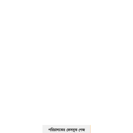
01325466920
পরিচালকের ফেসবুক পেজ