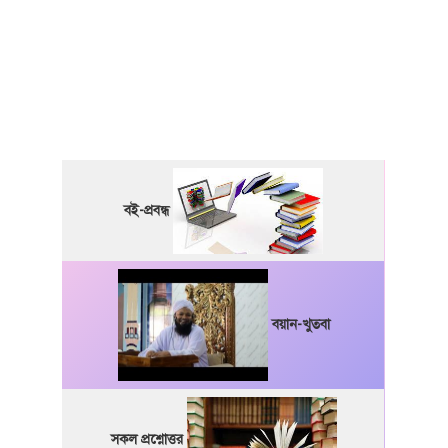
বই-প্রবন্ধ
বয়ান-খুতবা
সকল প্রশ্নোত্তর