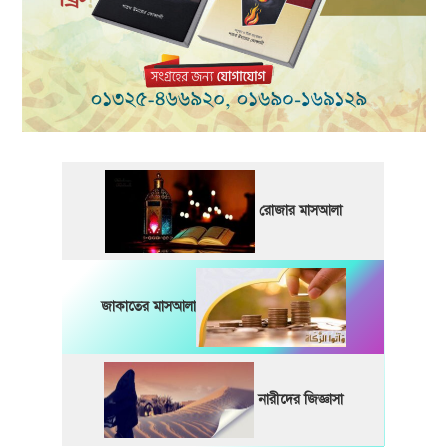
রোজার মাসআলা
জাকাতের মাসআলা
নারীদের জিজ্ঞাসা