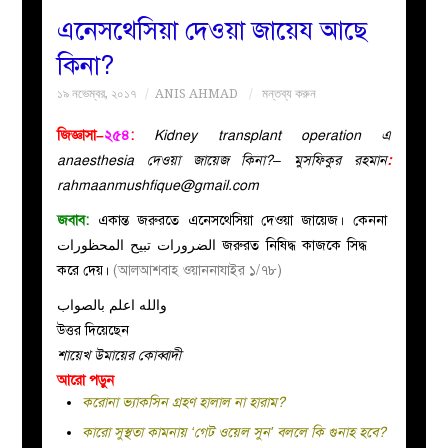
এনেসথেসিয়া দেওয়া জায়েয আছে
বয়ান
কিনা?
১৯ নভেম্বর, ২০১৭
ANIS AHMAD
মন্তব্য করুন
নারীদের
জিজ্ঞাসা–
২৫৪
:
Kidney transplant operation এ
পাতা
anaesthesia দেওয়া জায়েজ কিনা?– মুসফিকুর রহমান
:
rahmaanmushfique@gmail.com
ইসলাহী
জবাব:
একান্ত জরুরতে এনেসথেসিয়া দেওয়া জায়েজ। কেননা
الضرورات تبيح المحظورات
জরুরত নিষিদ্ধ কাজকে সিদ্ধ
মজলিস
করে দেয়।
(আলআশবাহ ওয়াননাযাইর ১/৭৮)
প্রশ্ন
والله اعلم بالصواب
উত্তর দিয়েছেন
করুন
শায়েখ উমায়ের কোব্বাদী
আরো পড়ুন
করোনা ভ্যাকসিন গ্রহণ হালাল না হারাম?
কারো সুস্থতা কামনায় ‘গেট ওয়েল সুন’ বললে কি গুনাহ হবে?