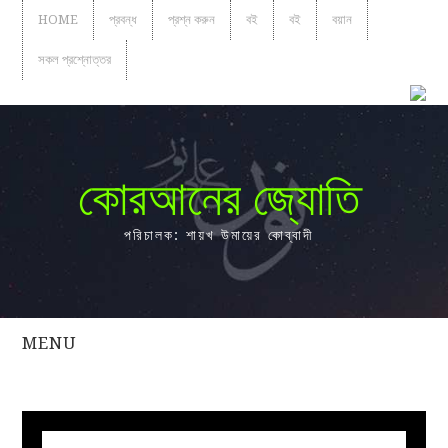
HOME
প্রবন্ধ
প্রশ্ন করুন
বই
বই
বয়ান
সকল প্রশ্নোত্তর
কোরআনের জ্যোতি
পরিচালক: শায়খ উমায়ের কোব্বাদী
MENU
সকল
প্রশ্নোত্তর
প্রবন্ধ