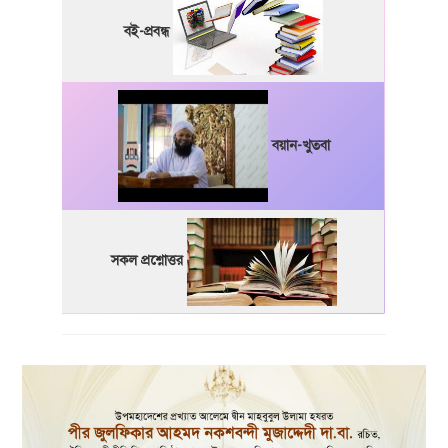
বই-প্রবন্ধ
বয়ান-খুতবা
সকল প্রশ্নোত্তর