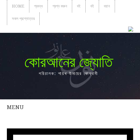
HOME
প্রবন্ধ
প্রশ্ন করুন
বই
বই
বয়ান
সকল প্রশ্নোত্তর
কোরআনের জ্যোতি
পরিচালক: শায়খ উমায়ের কোব্বাদী
MENU
সকল
প্রশ্নোত্তর
প্রবন্ধ