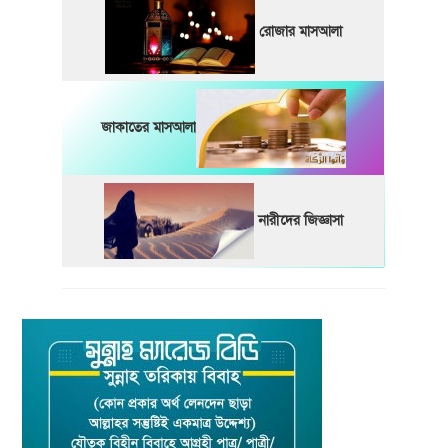
রোজার মাসআলা
জাকাতের মাসআলা
নারীদের জিজ্ঞাসা