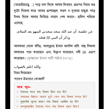
(আত্তাহিয়্যাতু…) পড়ে ডান দিকে সালাম ফিরাবে, তারপর নিয়ম মত
দুটো সিজদা করে আবার তাশাহহুদ, দরূদ ও দুআয়ে মাছুরা পড়ে
উভয় দিকে সালাম ফিরিয়ে নামায শেষ করবে। হাদিস শরিফে
এসেছে,
عن علقمة: أن عبد الله سجد سجدتي السهو بعد السلام،
وذكر أن النبي ﷺ فعله
আলকামা থেকে বর্ণিত, আবদুল্লাহ ইবনে মাসউদ রাযি. সাহু সিজদা
সালামের পরে করেছেন এবং উল্লেখ করেছেন, নবী ﷺ এরূপ
করেছেন।
(মুসান্নাফে ইবনে আবী শাইবা ৪৪৭৫)
والله اعلم بالصواب
উত্তর দিয়েছেন
শায়েখ উমায়ের কোব্বাদী
☞ 
ইমামের সাথে সাহু সিজদা দিতে হবে কি?
☞ 
নামাজের কিরাতে আয়াত ছুটে গেলে সাহু সিজদা লাগবে কি?
☞ 
মুক্তাদির ভুলের কারণে সাহু সিজদা ওয়াজিব হয় কি?
☞ 
মাসবুকব্যক্তি ইমামের সাথে সাহু সিজদা করবে কিনা?