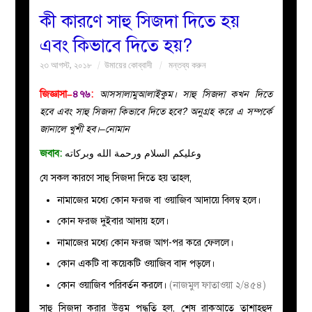
কী কারণে সাহু সিজদা দিতে হয়
বয়ান
এবং কিভাবে দিতে হয়?
২৩ আগস্ট, ২০১৮
উমায়ের কোব্বাদী
মন্তব্য করুন
নারীদের
জিজ্ঞাসা–
৪৭৬
:
আসসালামুআলাইকুম। সাহু সিজদা কখন দিতে
পাতা
হবে এবং সাহু সিজদা কিভাবে দিতে হবে? অনুগ্রহ করে এ সম্পর্কে
জানালে খুশী হব।–নোমান
ইসলাহী
জবাব:
وعليكم السلام ورحمة الله وبركاته
মজলিস
যে সকল কারণে সাহু সিজদা দিতে হয় তাহল,
নামাজের মধ্যে কোন ফরজ বা ওয়াজিব আদায়ে বিলম্ব হলে।
প্রশ্ন
কোন ফরজ দুইবার আদায় হলে।
নামাজের মধ্যে কোন ফরজ আগ-পর করে ফেললে।
করুন
কোন একটি বা কয়েকটি ওয়াজিব বাদ পড়লে।
কোন ওয়াজিব পরিবর্তন করলে।
(নাজমুল ফাতাওয়া ২/৪৫৪)
সাহু সিজদা করার উত্তম পদ্ধতি হল, শেষ রাকআতে তাশাহহুদ