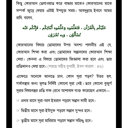
কিছু কোরআন তেলাওয়াত করে বাচ্চার মাঝেও কোরআনের মাঝে
সম্পর্ক জুড়ে দেয়ার এটাই উপযুক্ত সময়। আবদুল্লাহ ইবনে আমর
রাযি. বলেন,
عَلَيْكُم بِالْقُرْآَن ، فَتَعَلَّمُوه وَعَلَّمُوه أَبْنَائِكُم ، فَإِنَّكُم عَنْه
تُسْأَلُوْن ، وَبِه تُجْزَوْن
কোরআনের বিষয়ে তোমাদের উপর অবশ্য পালনীয় এই যে,
কোরআন শিক্ষা করা এবং তোমাদের সন্তানদের কোরআন শিক্ষা
দেয়া। কেননা এ বিষয়ে তোমাদের জিজ্ঞাসা করা হবে এবং তার
প্রতিদানও দেয়া হবে।
(শরহে সহীহ বুখারী, ইবন বাত্তাল : ৪৬)
এক্ষেত্রে অনেকে জানতে চান, কোন সূরা পড়ব? উত্তর হল,
গর্ভাবস্থার জন্য মূলত নির্দিষ্ট কোনো সূরা নেই। তবে কোনো বুজুর্গ
সূরার বিষয়বস্তুর প্রতি লক্ষ রেখে আশাবাদ ব্যক্ত করেছেন এভাবে
—
☞ প্রথম মাসে সূরা-আল ইমরান পড়লে সন্তান দামী হবে।
☞ দ্বিতীয় মাসে সূরা-ইউসুফ পড়লে সন্তান সুন্দর হবে।
☞ তৃতীয় মাসে সূরা মারিয়াম পড়লে সন্তান সহিষ্ণু হবে।