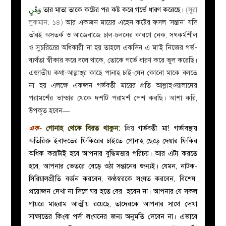
وَهْنٍ
তার মাতা তাকে কষ্টের পর কষ্ট করে গর্ভে ধারণ করেছে।
(সূরা
লুকমান: ১৪)
আর একজন মায়ের এহেন কষ্টের ফসল ‘সন্তান’ যদি
তাঁরই অসতর্ক ও
আজেবাজে চাল-চলনের কারণে
নেক, সৎকর্মশীল
ও সুচরিত্রের অধিকারী না হয় তাহলে একদিন এ মা’ই নিজের গর্ভ-
ব্যর্থতা স্বীকার করে বলে থাকে, তোকে গর্ভে ধারণ করে ভুল করেছি।
এজাতীয় কথা-আল্লাহ্‌র কাছে পানাহ চাই-যেন কোনো মাকে বলতে
না হয় এলক্ষে একজন গর্ভবতী মায়ের প্রতি আল্লাহওয়ালাদের
পরামর্শের ভান্ডার থেকে দশটি পরামর্শ পেশ করছি। আশা করি,
উপকৄত হবেন—
এক-
গোনাহ থেকে বিরত থাকুন:
প্রিয়
গর্ভবতী মা! গর্ভাবস্থায়
অতিরিক্ত ইবাদতের ফিকিরের চাইতে গোনাহ ছেড়ে দেয়ার ফিকির
অধিক করাটাই হবে আপনার বুদ্ধিমত্তার পরিচয়। আর এটা করতে
হবে, আপনার ভেতরে বেড়ে ওঠা সন্তানের জন্যই। যেমন, নাটক-
সিরিয়ালপ্রীতি বর্জন করবেন, কণ্ঠস্বরকে সংযত করবেন, বিশেষ
প্রয়োজন দেখা না দিলে ঘর হতে বের হবেন না। আপনার যে সকল
গায়রে মাহরাম আত্মীয় রয়েছে, তাদেরকে আপনার সাথে দেখা
সাক্ষাতের কিংবা পর্দা লংঘনের জন্য অনুমতি দেবেন না।
এভাবে