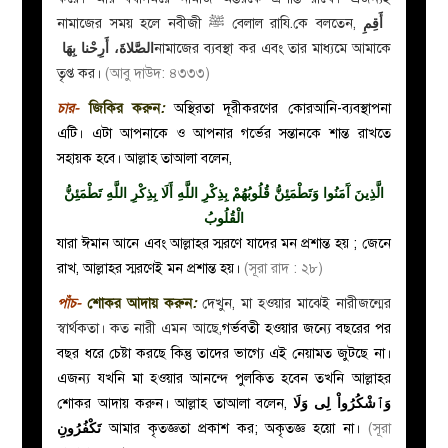
নামাজের সময় হলে নবীজী
ﷺ
বেলাল রাযি.কে বলতেন,
أَقِمِ
الصَّلاةَ، أَرِحْنا بِهَا
নামাজের ব্যবস্থা কর এবং তার মাধ্যমে আমাকে
তৃপ্ত কর।
(আবু দাউদ: ৪৩৩৩)
চার-
জিকির করুন
:
অস্থিরতা দূরীকরণের কোরআনি-ব্যবস্থাপনা
এটি। এটা আপনাকে ও আপনার গর্ভের সন্তানকে শান্ত রাখতে
সহায়ক হবে। আল্লাহ তাআলা বলেন,
الَّذِينَ آَمَنُوا وَتَطْمَئِنُّ قُلُوبُهُمْ بِذِكْرِ اللَّهِ أَلَا بِذِكْرِ اللَّهِ تَطْمَئِنُّ
الْقُلُوبُ
যারা ঈমান আনে এবং আল্লাহর স্মরণে যাদের মন প্রশান্ত হয় ; জেনে
রাখ, আল্লাহর স্মরণেই মন প্রশান্ত হয়।
(সূরা রাদ : ২৮)
পাঁচ-
শোকর আদায় করুন
:
দেখুন, মা হওয়ার মাঝেই নারীজন্মের
স্বার্থকতা। কত নারী এমন আছে,
গর্ভবতী হওয়ার জন্যে বছরের পর
বছর ধরে চেষ্টা করছে কিন্তু তাদের ভাগ্যে এই নেয়ামত জুটছে না।
এজন্য যখনি মা হওয়ার আনন্দে পুলকিত হবেন তখনি আল্লাহর
শোকর আদায় করুন।
আল্লাহ তাআলা বলেন,
وَٱشْكُرُواْ لِى وَلَا
تَكْفُرُونِ
আমার কৃতজ্ঞতা প্রকাশ কর; অকৃতজ্ঞ হয়ো না।
(সূরা