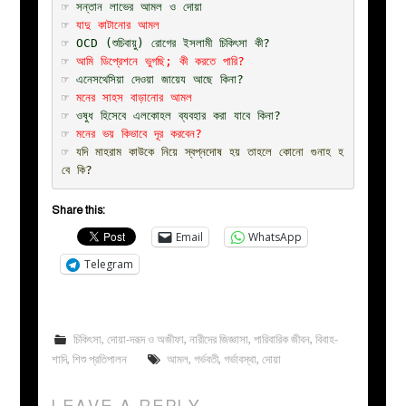
☞ 
সন্তান লাভের আমল ও দোয়া
☞ 
যাদু কাটানোর আমল
☞ 
OCD (শুচিবায়ু) রোগের ইসলামী চিকিৎসা কী?
☞ 
আমি ডিপ্রেশনে ভুগছি; কী করতে পারি?
☞ 
এনেসথেসিয়া দেওয়া জায়েয আছে কিনা?
☞ 
মনের সাহস বাড়ানোর আমল
☞ 
ওষুধ হিসেবে এলকোহল ব্যবহার করা যাবে কিনা?
☞ 
মনের ভয় কিভাবে দূর করবেন?
☞ 
যদি মাহরাম কাউকে নিয়ে স্বপ্নদোষ হয় তাহলে কোনো গুনাহ হ
বে কি?
Share this:
Email
WhatsApp
Telegram
চিকিৎসা
,
দোয়া-দরূদ ও অজীফা
,
নারীদের জিজ্ঞাসা
,
পারিবারিক জীবন
,
বিবাহ-
শাদি
,
শিশু প্রতিপালন
আমল
,
গর্ভবতী
,
গর্ভাবস্থা
,
দোয়া