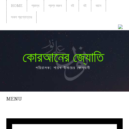
HOME
প্রবন্ধ
প্রশ্ন করুন
বই
বই
বয়ান
সকল প্রশ্নোত্তর
কোরআনের জ্যোতি
পরিচালক: শায়খ উমায়ের কোব্বাদী
MENU
সকল
প্রশ্নোত্তর
প্রবন্ধ