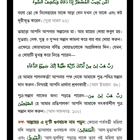
أَمَّن يُجِيبُ الْمُضْطَرَّ إِذَا دَعَاهُ وَيَكْشِفُ السُّوءَ
বলো তো কে নিঃসহায়ের ডাকে সাড়া দেন যখন সে ডাকে এবং কষ্ট
দূরীভূত করেন।
(সুরা নামল ৬২)
তাছাড়া আপনি আপনার সন্তানের মা। আর মায়ের দোয়া কবুল হয়।
সুতরাং নেক, সুস্থ ও সুন্দর সন্তান কামনা করে বার বার দোয়া করুন।
এক্ষেত্রে কোরআনের বর্ণিত দোয়াগুলোকে অগ্রাধিকার দিন। যেমন,
এ দোয়াটি মুখস্থ করে নিতে পারেন
—
رَبِّ هَبْ لِىْ مِنْ لَّدُنْكَ ذُرِّيَّةً طَيِّبَةً‌ۚ اِنَّكَ سَمِيْعُ الدُّعَآءِ
হে আমার পালনকর্তা! আপনার পক্ষ থেকে আমাকে পুত-পবিত্র সন্তান
দান করুন। নিশ্চয়ই আপনি প্রার্থনা শ্রবণকারী।
(আল ‘ইমরান: ৩৮)
পুত্র-সন্তান লাভের জন্য পড়তে পারেন
—
رَبِّ هَبْ لِىْ مِنَ
الصّٰلِحِيْنَ
হে আমার প্রতিপালক! আপনি আমাকে সৎকর্মশীল পুত্র
সন্তান দান করুন।
(আস-সাফফাত: ১০০)
দশ-
আল্লাহর এ দু’টি গুণবাচক নাম পড়ুন:
কোনো গর্ভবর্তী মহিলা
যদি আল্লাহ তাআলার গুণবাচক নাম
(
اَلْمُتَعَالِىْ
) ‘আল-মুতাআ’লি’
এবং
(
اَلْمُبْدِئُ
)
‘আল-মুবদিয়ু’ পড়তে থাকে তবে ওই মহিলা তার