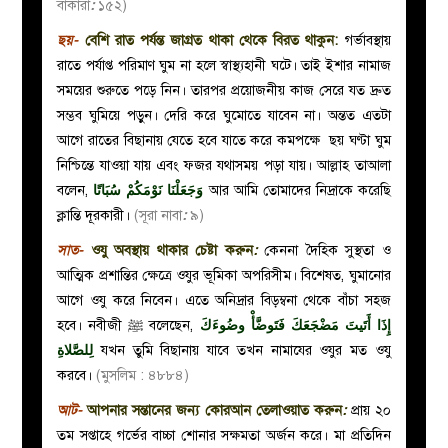
বাকারা
:
১৫২)
ছয়-
বেশি
রাত পর্যন্ত জাগ্রত থাকা থেকে বিরত থাকুন:
গর্ভাবস্থায়
রাতে পর্যাপ্ত পরিমাণ ঘুম না হলে স্বাস্থ্যহানী ঘটে। তাই ইশার নামাজ
সময়ের শুরুতে পড়ে নিন। তারপর প্রয়োজনীয় কাজ সেরে যত দ্রুত
সম্ভব ঘুমিয়ে পড়ুন। দেরি করে ঘুমোতে যাবেন না। অন্তত এতটা
আগে রাতের বিছানায় যেতে হবে যাতে করে কমপক্ষে ছয় ঘণ্টা ঘুম
নিশ্চিন্তে যাওয়া যায় এবং ফজর যথাসময় পড়া যায়।
আল্লাহ তাআলা
বলেন,
وَجَعَلْنَا نَوْمَكُمْ سُبَاتًا
আর আমি তোমাদের নিদ্রাকে করেছি
ক্লান্তি দূরকারী।
(সূরা নাবা
:
৯)
সাত-
ওযু অবস্থায় থাকার চেষ্টা করুন
:
কেননা দৈহিক সুস্থতা ও
আত্মিক প্রশান্তির ক্ষেত্রে ওযুর ভূমিকা অপরিসীম। বিশেষত, ঘুমানোর
আগে ওযু করে নিবেন। এতে অনিদ্রার বিড়ম্বনা থেকে বাঁচা সহজ
হবে। নবীজী
ﷺ বলেছেন,
إِذَا أَتَيتَ مَضْجَعَكَ فَتَوضَّأْ وضُوءَكَ
لِلصَّلاةِ
যখন তুমি বিছানায় যাবে তখন নামাযের ওযুর মত ওযু
করবে।
(মুসলিম : ৪৮৮৪)
আট-
আপনার সন্তানের জন্য কোরআন তেলাওয়াত করুন
:
প্রায় ২০
তম সপ্তাহে গর্ভের বাচ্চা শোনার সক্ষমতা অর্জন করে। মা প্রতিদিন