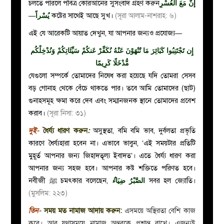
চলতে পারলে পবিত্র কোরআনের সুসংবাদ গ্রহণ করুন
نَّ مَعَ العُسْرِ
إ
—
يُسْراً
কষ্টের সাথেই আছে সুখ।
(
সূরা আলাম-নাশরাহ: ৬)
এই যে আরেকটি আয়াত দেখুন, যা আপনার জন্যও প্রযোজ্য
—
إِن تَجْتَنِبُوا كَبَائِرَ مَا تُنْهَوْنَ عَنْهُ نُكَفِّرْ عَنكُمْ سَيِّئَاتِكُمْ وَنُدْخِلْكُم
مُّدْخَلًا كَرِيمًا
যেগুলো সম্পর্কে তোমাদের নিষেধ করা হয়েছে যদি তোমরা সেসব
বড় গোনাহ থেকে বেঁচে থাকতে পার। তবে আমি তোমাদের (ছাট)
গুনাহসমূহ ক্ষমা করে দেব এবং সম্মানজনক স্থানে তোমাদের প্রবেশ
করাব।
(সূরা নিসা: ৩১)
দুই-
ধৈর্য্য ধারণ করুন
:
অসুস্থতা, বমি বমি ভাব, দুর্বলতা প্রভৃতি
কারণে ধৈর্য্যহারা হবেন না। এভাবে ভাবুন, ‘এই সময়টার প্রতিটি
মুহূর্ত আপনার জন্য জিহাদতূল্য ইবাদত’। এতে ধৈর্য্য ধারণ করা
আপনার জন্য সহজ হবে। আপনার কষ্ট শক্তিতে পরিণত হবে।
নবীজী
ﷺ চমৎকার বলেছেন,
ءٌ
الصَّبْرُ ضِيَا
সবর হল জ্যোতি।
(মুসলিম: ২২৩)
তিন-
সময় মত নামাজ আদায় করুন:
এসময়ে অস্থিরতা বেশি কাজ
করে। আর যথাসময়ে নামাজ অন্তরকে প্রশান্ত রাখে। এজন্যই