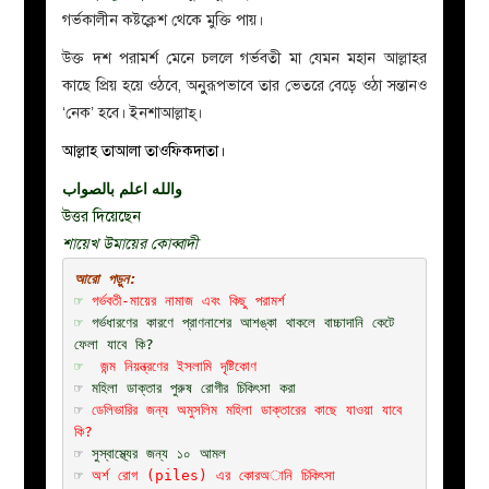
গর্ভকালীন কষ্টক্লেশ থেকে মুক্তি পায়।
উক্ত দশ পরামর্শ মেনে চললে
গর্ভবতী মা যেমন মহান আল্লাহর
কাছে প্রিয় হয়ে ওঠবে, অনুুরূপভাবে তার ভেতরে বেড়ে ওঠা সন্তানও
‘নেক’ হবে। ইনশাআল্লাহ্।
আল্লাহ তাআলা তাওফিকদাতা।
والله اعلم بالصواب
উত্তর দিয়েছেন
শায়েখ উমায়ের কোব্বাদী
আরো পড়ুন:
☞
 গর্ভবতী-মায়ের নামাজ এবং কিছু পরামর্শ
☞
গর্ভধারণের কারণে প্রাণনাশের আশঙ্কা থাকলে বাচ্চাদানি কেটে 
ফেলা যাবে কি?
☞
জন্ম নিয়ন্ত্রণের ইসলামি দৃষ্টিকোণ
☞ 
মহিলা ডাক্তার পুরুষ রোগীর চিকিৎসা করা
☞
ডেলিভারির জন্য অমুসলিম মহিলা ডাক্তারের কাছে যাওয়া যাবে 
কি?
☞ 
সুস্বাস্থ্যের জন্য ১০ আমল
☞ 
অর্শ রোগ (piles) এর কোরঅানি চিকিৎসা