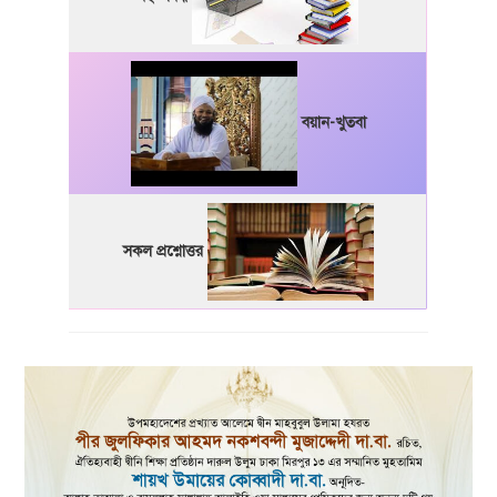
বয়ান-খুতবা
সকল প্রশ্নোত্তর