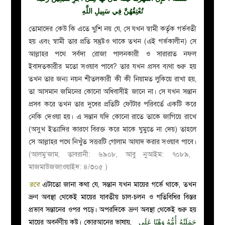
تُعْتِقُهُنَّ فِي سَبِيلِ اللَّهِ
তোমাদের কেউ কি এতে খুশি নয় যে, সে যখন স্বামী কর্তৃক গর্ভবতী
হয় এবং স্বামী তার প্রতি সন্তুষ্টও থাকে তখন (এই গর্ভকালীন) সে
আল্লাহর পথে সর্বদা রোজা পালনকারী ও সারারাত নফল
ইবাদতকারীর মতো সওয়াব পাবে? তার যখন প্রসব ব্যথা শুরু হয়
তখন তার জন্য নয়ন শীতলকারী কী কী নিয়ামত লুকিয়ে রাখা হয়,
তা আসমান জমিনের কোনো অধিবাসীই জানে না। সে যখন সন্তান
প্রসব করে তখন তার দুধের প্রতিটি ফোঁটার পরিবর্তে একটি করে
নেকি দেওয়া হয়। এ সন্তান যদি কোনো রাতে তাকে জাগিয়ে রাখে
(অসুখ ইত্যাদির কারণে বিরক্ত করে মাকে ঘুমুতে না দেয়) তাহলে
সে আল্লাহর পথে নিখুঁত সত্তরটি গোলাম আযাদ করার সওয়াব পাবে।
(আলমু’জাম, তাবরানী: ৬৯০৮, আবু নুআইম: ৭০৮৯,
মাজমাউজজাওয়াইদ: ৪/৩০৫ )
তবে
এটাতো জানা কথা যে, সন্তান যখন মায়ের গর্ভে থাকে, তখন
ভ্রুণ অবস্থা থেকেই মায়ের যাবতীয় চাল-চলন ও গতিবিধির বিস্তর
প্রভাব সন্তানের ওপর পড়ে। অপরদিকে ভ্রুণ অবস্থা থেকেই শুরু হয়
মায়ের অবর্নণীয় কষ্ট। কোরআনের ভাষায়,
حَمَلَتْهُ أُمُّهُ وَهْنًا عَلَى