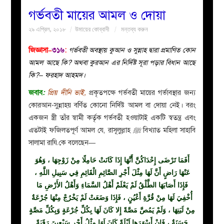
গর্ভবতী মায়ের আমল ও দোয়া
বয়ান
২৯ এপ্রিল, ২০১৮
উমায়ের কোব্বাদী
মন্তব্য করুন
নারীদের
জিজ্ঞাসা–
৩১৬
:
গর্ভবতী অবস্থায় কুআন ও সুন্নাহ দ্বারা প্রমাণিত কোন
আমল আছে কি? অথবা কুরআন এর নির্দিষ্ট সূরা পড়ার বিধান আছে
পাতা
কি?– ফরহাদ আহমদ।
জবাব
:
প্রিয় দীনি ভাই,
প্রকৃতপক্ষে গর্ভবতী মায়ের গর্ভাবস্থার জন্য
ইসলাহী
কোরআন-সু্ন্নাহয় বর্ণিত কোনো নির্দিষ্ট আমল বা দোয়া নেই। বরং
একজন স্ত্রী তাঁর স্বামী কর্তৃক গর্ভবতী হওয়াটাই একটি স্বতন্ত্র এবং
মজলিস
এতটাই ফজিলতপূর্ণ আমল যে, রাসূলুল্লাহ
ﷺ
বিখ্যাত মহিলা সাহাবি
সালামা রাযি.কে বলেছেন—
প্রশ্ন
أَفَمَا تَرْضَى إِحْدَاكُنَّ أَنَّهَا إِذَا كَانَتْ حَامِلًا مِنْ زَوْجِهَا ، وَهُوَ
عَنْهَا رَاضٍ أَنَّ لَهَا مِثْلَ أَجْرِ الصَّائِمِ الْقَائِمِ فِي سَبِيلِ اللَّهِ ،
করুন
فَإِذَا أَصَابَهَا الطَّلْقُ لَمْ يَعْلَمْ أَهْلُ السَّمَاءِ وَأَهْلُ الأَرْضِ مَا
أُخْفِيَ لَهَا مِنْ قُرَّةِ أَعْيُنٍ ، فَإِذَا وَضَعَتْ لَمْ يَخْرُجْ مِنْهَا جُرْعَةٌ
مِنْ لَبَنِهَا ، وَلَمْ يَمُصَّ مَصَّةً إِلا كَانَ لَهَا بِكُلِّ جُرْعَةٍ وَبِكُلِّ مَصَّةٍ
حَسَنَةٌ ، فَإِنْ أَسْهَرَها لَيْلَةً كَانَ لَهَا مِثْلُ أَجْرِ سَبْعِينَ رَقَبَةً