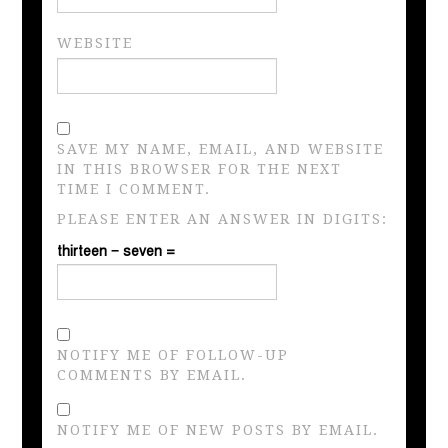
WEBSITE
SAVE MY NAME, EMAIL, AND WEBSITE
IN THIS BROWSER FOR THE NEXT
TIME I COMMENT.
PLEASE ENTER AN ANSWER IN DIGITS:
thirteen − seven =
NOTIFY ME OF FOLLOW-UP
COMMENTS BY EMAIL.
NOTIFY ME OF NEW POSTS BY EMAIL.