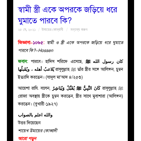
স্বামী স্ত্রী একে অপরকে জড়িয়ে ধরে
বয়ান
ঘুমাতে পারবে কি?
২৫ মে, ২০২১
উমায়ের কোব্বাদী
মন্তব্য করুন
নারীদের
জিজ্ঞাসা–
১০৬৫
:
স্বামী ও স্ত্রী একে অপরকে জড়িয়ে ধরে ঘুমাতে
পাতা
পারবে কি?–Hossen
জবাব:
পারবে। হাদিস শরিফে এসেছে,
كان رسول الله ﷺ
ইসলাহী
রাসূলুল্লাহ ﷺ তাঁর স্ত্রীর সঙ্গে আলিঙ্গন, চুম্বন
يُلاعبُ أهله ، ويُقَبلُها
ইত্যাদি করতেন। (যাদুল মা’আদ ৪/২৫৩)
মজলিস
আয়েশা রাযি. বলেন,
ﻛَﺎﻥَ ﺍﻟﻨَّﺒِﻲُّ ﷺ ﻳُﻘَﺒِّﻞُ ﻭَﻳُﺒَﺎﺷِﺮُ
রাসূলুল্লাহ ﷺ
প্রশ্ন
রোজা অবস্থায় স্ত্রীকে চুম্বন করতেন, স্ত্রীর সাথে মুবাশারা (আলিঙ্গন)
করতেন। (বুখারী-১৯২৭)
করুন
والله اعلم بالصواب
উত্তর দিয়েছেন
শায়েখ উমায়ের কোব্বাদী
আরো পড়ুন