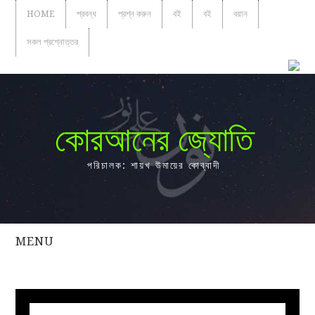
HOME
প্রবন্ধ
প্রশ্ন করুন
বই
বই
বয়ান
সকল প্রশ্নোত্তর
কোরআনের জ্যোতি
পরিচালক: শায়খ উমায়ের কোব্বাদী
MENU
সকল
প্রশ্নোত্তর
প্রবন্ধ