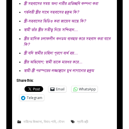
স্ত্রী সহবাসের সময় অন্য নারীর প্রতিচ্ছবি কল্পনা করা
গর্ভবতী স্ত্রীর সাথে সহবাসের হুকুম কি?
স্ত্রী-সহবাসের ভিডিও করা জায়েয আছে কি?
স্বামী তাঁর স্ত্রীর সতীত্ব নিয়ে সন্দিহান…
স্ত্রীর মাসিক চলাকলীন কনডম ব্যবহার করে সহবাস করা যাবে
কি?
স্ত্রী যদি স্বামীর চাহিদা পূরণে ব্যর্থ হয়…
স্ত্রীর অভিযোগ; স্বামী তাকে মারধর করে…
স্বামী-স্ত্রী পরস্পরের লজ্জাস্থানে মুখ লাগানোর হুকুম
Share this:
Email
WhatsApp
Telegram
নারীদের জিজ্ঞাসা
,
বিবাহ-শাদি
,
যৌবন
স্বামী-স্ত্রী