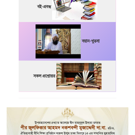
বই-প্রবন্ধ
বয়ান-খুতবা
সকল প্রশ্নোত্তর