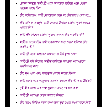
রোজা অবস্থায় স্বামী-স্ত্রী একে অপরকে জড়িয়ে ধরে শোয়া
জায়েয আছে কি?
স্ত্রীর অভিযোগ; স্বামী যোগাযোগ করে না, ডিভোর্সও দেয় না…
স্ত্রীর মাসিক অবস্থায় স্বামী কোনো উপায়ে চাহিদা পূরণ করতে
পারবে কি?
স্বামী স্ত্রীর বিশেষ চাহিদা পূরণে অক্ষম; স্ত্রীর করণীয় কী?
মাসিক চলাকালীন স্বামী সহবাসের জন্য জোর খাটালে স্ত্রীর
করণীয় কী?
স্বামী স্ত্রী একে অপরের কামরস বা বীর্য মুখে নেয়া
স্বামী-স্ত্রী যদি নিজের অতীত ব্যভিচার সম্পর্কে পরস্পরকে
অবহিত না করে…
স্ত্রীর দুধ পান এবং লজ্জাস্থান লেহন করার বিধান
স্বামী জোর করে পায়ুপথে সহবাস করলে স্ত্রীর কী করা উচিত?
দুই স্ত্রীর সাথে একসঙ্গে ঘুমানো এবং সহবাস করা
স্বামী স্ত্রী পরস্পর মৈথুন জায়েয কিনা?
স্ত্রীর সাথে ভিডিও কলে কথা বলে তৃপ্ত হওয়া হওয়া যাবে কি?