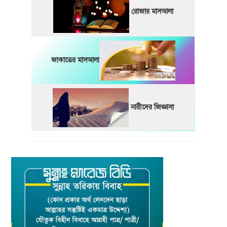
রোজার মাসআলা
জাকাতের মাসআলা
নারীদের জিজ্ঞাসা