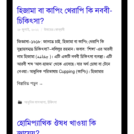
হিজামা বা কাপিং থেরাপি কি নববী-
চিকিৎসা?
২৮ জুলাই, ২০২২
উমায়ের কোব্বাদী
জিজ্ঞাসা–১৬১৮: জানতে চাই, হিজামা বা কাপিং থেরাপি কি
সুন্নাহসম্মত চিকিৎসা?–দলিলুর রহমান। জবাব: ‘শিঙ্গা’-এর আরবী
নাম হিজামা (حِجَامَة )। এটি একটি নববী চিকিৎসা ব্যবস্থা। এটি
আরবী শব্দ ‘আল-হাজম’ থেকে এসেছে। যার অর্থ চোষা বা টেনে
নেওয়া। আধুনিক পরিভাষায় Cupping (কাপিং)। হিজামার
বিস্তারিত পড়ুন
→
আধুনিক মাসআলা
,
চিকিৎসা
হোমিপ্যাথিক ঔষধ খাওয়া কি
জায়েয?