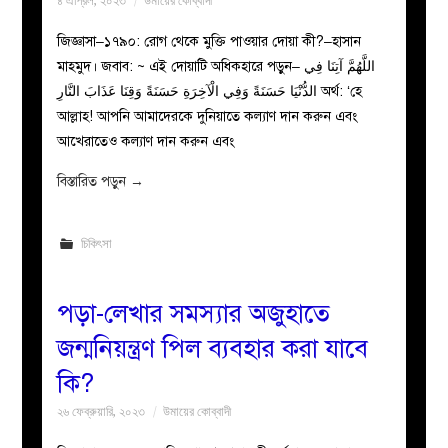
৪ এপ্রিল, ২০২৩
উমায়ের কোব্বাদী
জিজ্ঞাসা–১৭৯০: রোগ থেকে মুক্তি পাওয়ার দোয়া কী?–হাসান
মাহমুদ। জবাব: ~ এই দোয়াটি অধিকহারে পড়ুন– اللَّهُمَّ آتِنَا فِي
الدُّنْيَا حَسَنَةً وَفِي الْآخِرَةِ حَسَنَةً وَقِنَا عَذَابَ النَّارِ অর্থ: ‘হে
আল্লাহ! আপনি আমাদেরকে দুনিয়াতে কল্যাণ দান করুন এবং
আখেরাতেও কল্যাণ দান করুন এবং
বিস্তারিত পড়ুন
→
চিকিৎসা
পড়া-লেখার সমস্যার অজুহাতে
জন্মনিয়ন্ত্রণ পিল ব্যবহার করা যাবে
কি?
২৬ ফেব্রুয়ারি, ২০২৩
উমায়ের কোব্বাদী