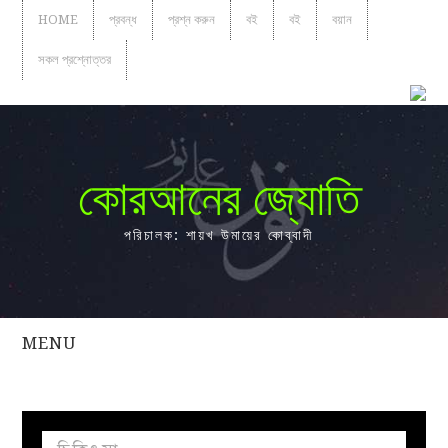
HOME
প্রবন্ধ
প্রশ্ন করুন
বই
বই
বয়ান
সকল প্রশ্নোত্তর
কোরআনের জ্যোতি
পরিচালক: শায়খ উমায়ের কোব্বাদী
MENU
সকল
প্রশ্নোত্তর
প্রবন্ধ