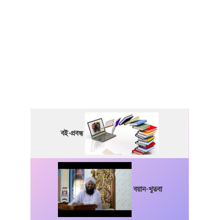
বই-প্রবন্ধ
বয়ান-খুতবা