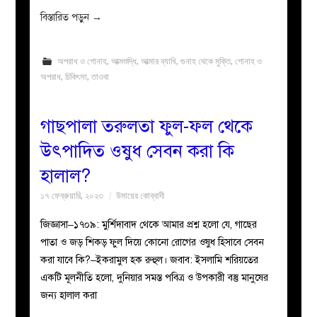
বিস্তারিত পড়ুন
→
অপরাধ ও গোনাহ
,
আত্মশুদ্ধি
,
আত্মার ব্যাধি
,
গুনাহ থেকে মুক্তি
,
গোনাহ ও
অপরাধ
,
চিকিৎসা
,
তাওবা
গাছপালা তরুলতা ফুল-ফল থেকে
উৎপাদিত ওষুধ সেবন করা কি
হালাল?
১৭ ফেব্রুয়ারি, ২০২৩
উমায়ের কোব্বাদী
জিজ্ঞাসা–১৭০৯: মুর্শিদাবাদ থেকে আমার প্রশ্ন হলো যে, গাছের
পাতা ও জড় শিকড় ফুল দিয়ে কোনো রোগের ওষুধ হিসাবে সেবন
করা যাবে কি?–ইকরামুল হক রুহুল। জবাব: ইসলামি শরিয়তের
একটি মূলনীতি হলো, দুনিয়ার সমস্ত পবিত্র ও উপকারী বস্তু মানুষের
জন্য হালাল করা