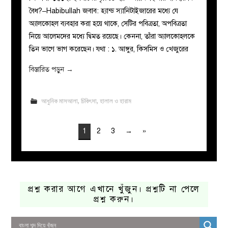
বৈধ?–Habibullah জবাব: হ্যান্ড স্যানিটাইজারের মধ্যে যে
অ্যালকোহল ব্যবহার করা হয়ে থাকে, সেটির পবিত্রতা, অপবিত্রতা
নিয়ে আলেমদের মধ্যে দ্বিমত রয়েছে। কেননা, তাঁরা অ্যালকোহলকে
তিন ভাগে ভাগ করেছেন। যথা : ১. আঙ্গুর, কিসমিস ও খেজুরের
বিস্তারিত পড়ুন
→
আধুনিক মাসআলা
,
চিকিৎসা
,
হালাল ও হারাম
1
2
3
→
»
প্রশ্ন করার আগে এখানে খুঁজুন। প্রশ্নটি না পেলে
প্রশ্ন করুন।