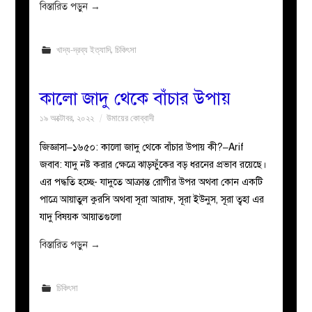
বিস্তারিত পড়ুন
→
খাদ্য-দ্রব্য ইত্যাদি
,
চিকিৎসা
কালো জাদু থেকে বাঁচার উপায় ‌
১৯ অক্টোবর, ২০২২
উমায়ের কোব্বাদী
জিজ্ঞাসা–১৬৫০: কালো জাদু থেকে বাঁচার উপায় ‌‌কী?–Arif
জবাব: যাদু নষ্ট করার ক্ষেত্রে ঝাড়ফুঁকের বড় ধরনের প্রভাব রয়েছে।
এর পদ্ধতি হচ্ছে- যাদুতে আক্রান্ত রোগীর উপর অথবা কোন একটি
পাত্রে আয়াতুল কুরসি অথবা সূরা আরাফ, সূরা ইউনুস, সূরা ত্বহা এর
যাদু বিষয়ক আয়াতগুলো
বিস্তারিত পড়ুন
→
চিকিৎসা