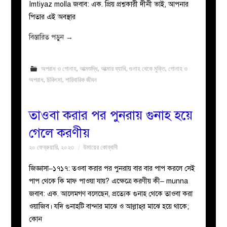
Imtiyaz molla জবাব: এক. প্রিয় প্রশ্নকারী দীনী ভাই, আপনার
পিতার এই অবস্থার
বিস্তারিত পড়ুন
→
অপরাধ ও গোনাহ
,
আত্মশুদ্ধি
,
আত্মার ব্যাধি
,
গুনাহ থেকে মুক্তি
,
গোনাহ ও
অপরাধ
,
চিকিৎসা
,
পারিবারিক জীবন
তাওবা করার পর পুনরায় গুনাহ হয়ে
গেলে করণীয়
২০ ফেব্রুয়ারি, ২০২৩
উমায়ের কোব্বাদী
জিজ্ঞাসা–১৭১৭: তওবা করার পর পুনরায় বার বার পাপ করলে সেই
পাপ থেকে কি মাফ পাওয়া যায়? এক্ষেত্রে করণীয় কী– munna
জবাব: এক. আলেমগণ বলেছেন, প্রত্যেক গুনাহ থেকে তাওবা করা
ওয়াজিব। যদি গুনাহটি বান্দার মাঝে ও আল্লাহ্‌র মাঝে হয়ে থাকে;
কোন