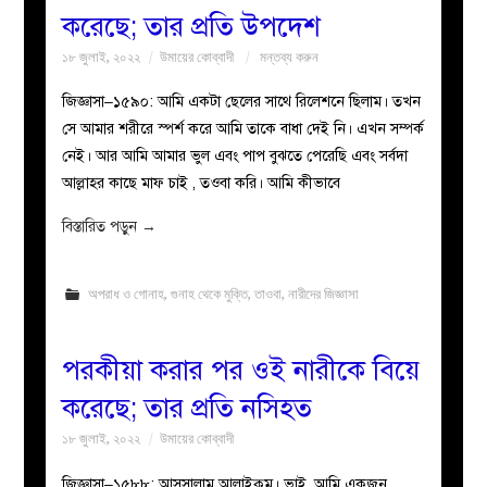
করেছে; তার প্রতি উপদেশ
১৮ জুলাই, ২০২২
উমায়ের কোব্বাদী
মন্তব্য করুন
জিজ্ঞাসা–১৫৯০: আমি একটা ছেলের সাথে রিলেশনে ছিলাম। তখন
সে আমার শরীরে স্পর্শ করে আমি তাকে বাধা দেই নি। এখন সম্পর্ক
নেই। আর আমি আমার ভুল এবং পাপ বুঝতে পেরেছি এবং সর্বদা
আল্লাহর কাছে মাফ চাই , তওবা করি। আমি কীভাবে
বিস্তারিত পড়ুন
→
অপরাধ ও গোনাহ
,
গুনাহ থেকে মুক্তি
,
তাওবা
,
নারীদের জিজ্ঞাসা
পরকীয়া করার পর ওই নারীকে বিয়ে
করেছে; তার প্রতি নসিহত
১৮ জুলাই, ২০২২
উমায়ের কোব্বাদী
জিজ্ঞাসা–১৫৮৮: আসসালামু আলাইকুম। ভাই, আমি একজন