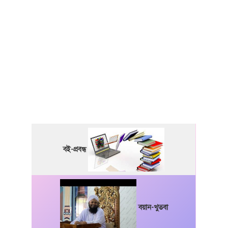
বই-প্রবন্ধ
বয়ান-খুতবা