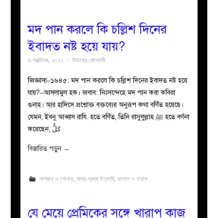
মদ পান করলে কি চল্লিশ দিনের
ইবাদত নষ্ট হয়ে যায়?
৩ অক্টোবর, ২০২২
উমায়ের কোব্বাদী
জিজ্ঞাসা–১৬৪৫: মদ পান করলে কি চল্লিশ দিনের ইবাদত নষ্ট হয়ে
যায়?–আসলামুল হক। জবাব: নিঃসন্দেহে মদ পান করা কবিরা
গুনাহ। আর হাদিসে প্রশ্নোক্ত বক্তব্যের অনুরূপ কথা বর্ণিত হয়েছে।
যেমন, ইবনু আব্বাস রাযি. হতে বর্ণিত, তিনি রাসুলুল্লাহ ﷺ হতে বর্ণনা
করেছেন, كلُّ
বিস্তারিত পড়ুন
→
অপরাধ ও গোনাহ
,
খাদ্য-দ্রব্য ইত্যাদি
,
হালাল ও হারাম
যে মেয়ে প্রেমিকের সঙ্গে খারাপ কাজ