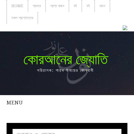
HOME
প্রবন্ধ
প্রশ্ন করুন
বই
বই
বয়ান
সকল প্রশ্নোত্তর
কোরআনের জ্যোতি
পরিচালক: শায়খ উমায়ের কোব্বাদী
MENU
সকল
প্রশ্নোত্তর
প্রবন্ধ