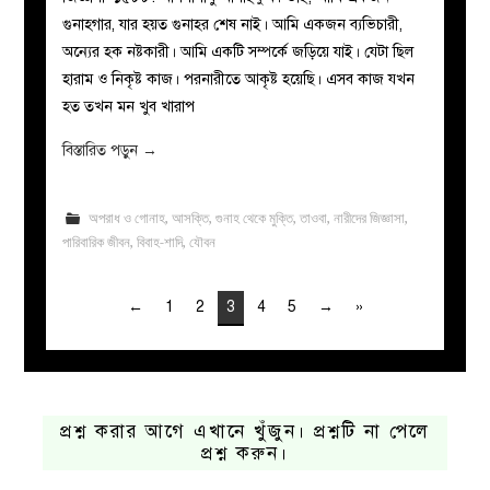
গুনাহগার, যার হয়ত গুনাহর শেষ নাই। আমি একজন ব্যভিচারী,
অন্যের হক নষ্টকারী। আমি একটি সম্পর্কে জড়িয়ে যাই। যেটা ছিল
হারাম ও নিকৃষ্ট কাজ। পরনারীতে আকৃষ্ট হয়েছি। এসব কাজ যখন
হত তখন মন খুব খারাপ
বিস্তারিত পড়ুন
→
অপরাধ ও গোনাহ
,
আসক্তি
,
গুনাহ থেকে মুক্তি
,
তাওবা
,
নারীদের জিজ্ঞাসা
,
পারিবারিক জীবন
,
বিবাহ-শাদি
,
যৌবন
←
1
2
3
4
5
→
»
প্রশ্ন করার আগে এখানে খুঁজুন। প্রশ্নটি না পেলে
প্রশ্ন করুন।