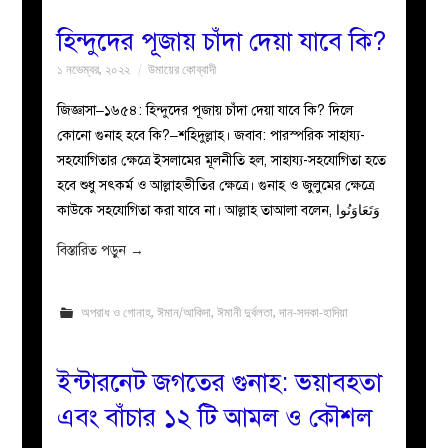
হিন্দুদের পূজায় চাঁদা দেয়া যাবে কি?
১ নভেম্বর, ২০২২
উমায়ের কোব্বাদী
জিজ্ঞাসা–১৬৫৪: হিন্দুদের পূজায় চাঁদা দেয়া যাবে কি? দিলে
কোনো গুনাহ হবে কি?–শহিদুল্লাহ। জবাব: পারস্পরিক সাহায্য-
সহযোগিতার ক্ষেত্রে ইসলামের মূলনীতি হল, সাহায্য-সহযোগিতা হতে
হবে শুধু সৎকর্ম ও আল্লাহভীতির ক্ষেত্রে। গুনাহ ও জুলুমের ক্ষেত্রে
কাউকে সহযোগিতা করা যাবে না। আল্লাহ তাআলা বলেন, وَتَعَاوَنُوا
বিস্তারিত পড়ুন
→
অপরাধ ও গোনাহ
,
ঈমান/আকিদা
,
ঈমানী দুর্বলতা
,
দান-সদকা-হাদিয়া
ইন্টারনেট জগতের গুনাহ: ভয়াবহতা
এবং বাঁচার ১২ টি আমল ও কৌশল