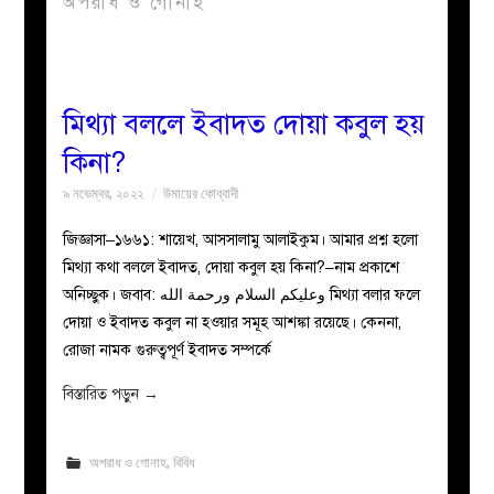
অপরাধ ও গোনাহ
বয়ান
নারীদের
মিথ্যা বললে ইবাদত দোয়া কবুল হয়
কিনা?
পাতা
৯ নভেম্বর, ২০২২
উমায়ের কোব্বাদী
ইসলাহী
জিজ্ঞাসা–১৬৬১: শায়েখ, আসসালামু আলাইকুম। আমার প্রশ্ন হলো
মিথ্যা কথা বললে ইবাদত, দোয়া কবুল হয় কিনা?–নাম প্রকাশে
মজলিস
অনিচ্ছুক। জবাব: وعليكم السلام ورحمة الله মিথ্যা বলার ফলে
দোয়া ও ইবাদত কবুল না হওয়ার সমূহ আশঙ্কা রয়েছে। কেননা,
প্রশ্ন
রোজা নামক গুরুত্বপূর্ণ ইবাদত সম্পর্কে
করুন
বিস্তারিত পড়ুন
→
অপরাধ ও গোনাহ
,
বিবিধ