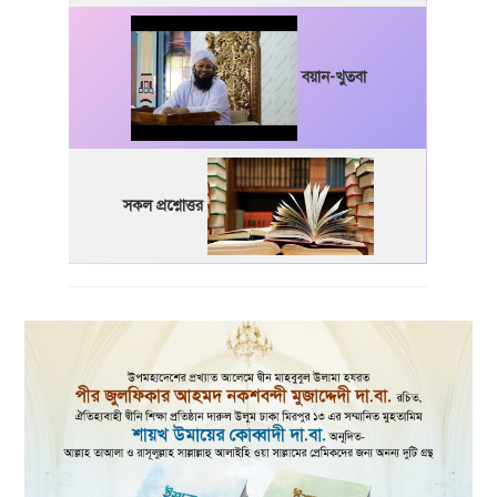
বয়ান-খুতবা
সকল প্রশ্নোত্তর