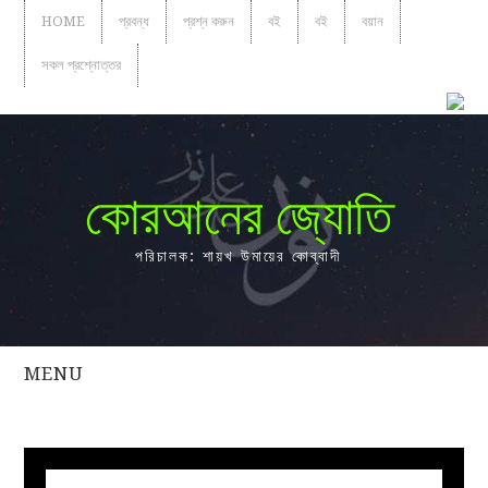
HOME
প্রবন্ধ
প্রশ্ন করুন
বই
বই
বয়ান
সকল প্রশ্নোত্তর
কোরআনের জ্যোতি
পরিচালক: শায়খ উমায়ের কোব্বাদী
MENU
সকল
প্রশ্নোত্তর
প্রবন্ধ