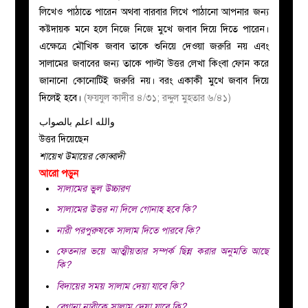
লিখেও পাঠাতে পারেন অথবা বারবার লিখে পাঠানো আপনার জন্য
কষ্টদায়ক মনে হলে নিজে নিজে মুখে জবাব দিয়ে দিতে পারেন।
এক্ষেত্রে মৌখিক জবাব তাকে শুনিয়ে দেওয়া জরুরি নয় এবং
সালামের জবাবের জন্য তাকে পাল্টা উত্তর লেখা কিংবা ফোন করে
জানানো কোনোটিই জরুরি নয়। বরং একাকী মুখে জবাব দিয়ে
দিলেই হবে।
(ফয়যুল কাদীর ৪/৩১; রদ্দুল মুহতার ৬/৪১)
والله اعلم بالصواب
উত্তর দিয়েছেন
শায়েখ উমায়ের কোব্বাদী
আরো পড়ুন
সালামের ভুল উচ্চারণ
সালামের উত্তর না দিলে গোনাহ হবে কি?
নারী পরপুরুষকে সালাম দিতে পারবে কি?
ফেতনার ভয়ে আত্মীয়তার সম্পর্ক ছিন্ন করার অনুমতি আছে
কি?
বিদায়ের সময় সালাম দেয়া যাবে কি?
বেগানা নারীকে সালাম দেয়া যাবে কি?