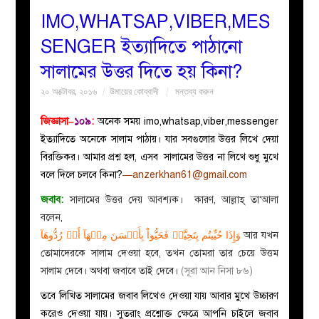
IMO,WHATSAP,VIBER,MES
বয়ান
SENGER ইত্যাদিতে পাঠানো
সালামের উত্তর দিতে হয় কিনা?
নারীদের
২০ অক্টোবর, ২০১৬
উমায়ের কোব্বাদী
মন্তব্য করুন
পাতা
জিজ্ঞাসা–
১০৯
:
অনেক সময় imo,whatsap,viber,messenger
ইত্যাদিতে অনেকে সালাম পাঠায়। যার সবগুলোর উত্তর লিখে দেয়া
ইসলাহী
বিরক্তিকর। আমার প্রশ্ন হল, এসব সালামের উত্তর না লিখে শুধু মুখে
বলে দিলে চলবে কিনা?
—
anzerkhan61@gmail.com
মজলিস
জবাব:
সালামের উত্তর দেয় আবশ্যক।
কারণ, আল্লাহ্ তা‘আলা
প্রশ্ন
বলেন,
وَإِذَا حُيِّيتُم بِتَحِيَّةٖ فَحَيُّواْ بِأَحۡسَنَ مِنۡهَآ أَوۡ رُدُّوهَآ
আর যখন
করুন
তোমাদেরকে সালাম দেওয়া হবে, তখন তোমরা তার চেয়ে উত্তম
সালাম দেবে। অথবা জবাবে তাই দেবে।
(সূরা আন নিসা ৮৬)
তবে লিখিত সালামের জবাব লিখেও দেওয়া যায় আবার মুখে উচ্চারণ
করেও দেওয়া যায়। সুতরাং প্রশ্নোক্ত ক্ষেত্রে আপনি চাইলে জবাব